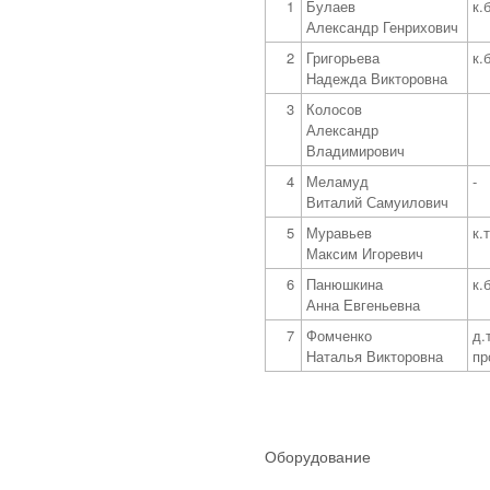
1
Булаев
к.
Александр Генрихович
2
Григорьева
к.
Надежда Викторовна
3
Колосов
Александр
Владимирович
4
Меламуд
-
Виталий Самуилович
5
Муравьев
к.т
Максим Игоревич
6
Панюшкина
к.
Анна Евгеньевна
7
Фомченко
д.т
Наталья Викторовна
пр
Оборудование