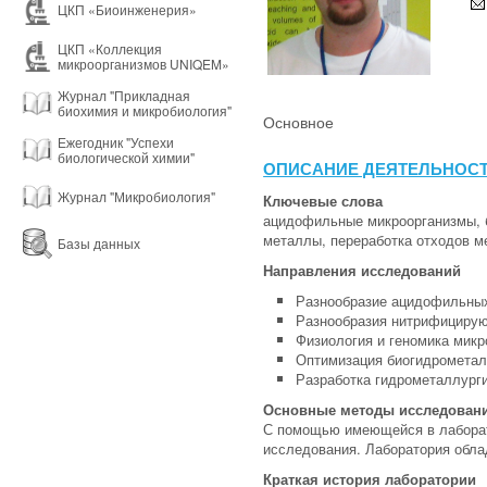
ЦКП «Биоинженерия»
ЦКП «Коллекция
микроорганизмов UNIQEM»
Журнал "Прикладная
биохимия и микробиология"
Основное
Ежегодник "Успехи
биологической химии"
ОПИСАНИЕ ДЕЯТЕЛЬНОС
Журнал "Микробиология"
Ключевые слова
ацидофильные микроорганизмы, б
металлы, переработка отходов м
Базы данных
Направления исследований
Разнообразие ацидофильны
Разнообразия нитрифициру
Физиология и геномика микр
Оптимизация биогидрометалл
Разработка гидрометаллурги
Основные методы исследован
С помощью имеющейся в лаборато
исследования. Лаборатория обла
Краткая история лаборатории