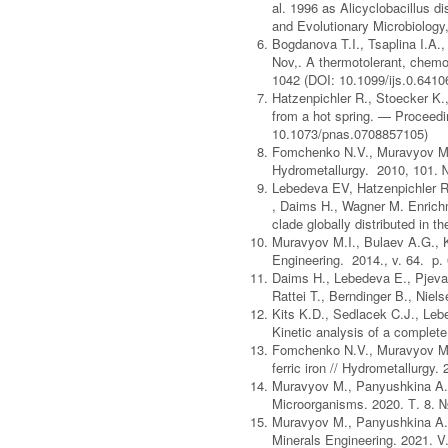
al. 1996 as Alicyclobacillus d
and Evolutionary Microbiology,
Bogdanova T.I., Tsaplina I.A.,
Nov,. A thermotolerant, chemol
1042 (DOI: 10.1099/ijs.0.6410
Hatzenpichler R., Stoecker K.
from a hot spring. — Proceedi
10.1073/pnas.0708857105)
Fomchenko N.V., Muravyov M.I.
Hydrometallurgy. 2010, 101. №
Lebedeva EV, Hatzenpichler R,
, Daims H., Wagner M. Enrich
clade globally distributed in
Muravyov M.I., Bulaev A.G., K
Engineering. 2014., v. 64. p.
Daims H., Lebedeva E., Pjevac
Rattei T., Berndinger B., Niels
Kits K.D., Sedlacek C.J., Le
Kinetic analysis of a complete 
Fomchenko N.V., Muravyov M.I. 
ferric iron // Hydrometallurgy.
Muravyov M., Panyushkina A. Di
Microorganisms. 2020. Т. 8. 
Muravyov M., Panyushkina A., 
Minerals Engineering. 2021. V