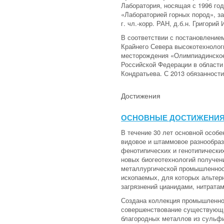
Лаборатория, носящая с 1996 го
«Лабораторией горных пород», з
г. чл.-корр. РАН, д.б.н. Григор
В соответствии с постановлением
Крайнего Севера высокотехнолог
месторождения «Олимпиадинское»
Российской Федерации в области 
Кондратьева. С 2013 обязанности
Достижения
ОСНОВНЫЕ ДОСТИЖЕНИ
В течение 30 лет основной особ
видовое и штаммовое разнообраз
фенотипических и генотипически
новых биогеотехнологий получен
металлургической промышленнос
ископаемых, для которых альтер
загрязнений цианидами, нитрата
Создана коллекция промышленно
совершенствование существующи
благородных металлов из сульфи