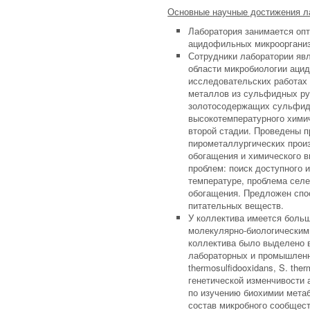
Основные научные достижения л
Лаборатория занимается опт
ацидофильных микроорганиз
Сотрудники лаборатории яв
области микробиологии ацид
исследовательских работах 
металлов из сульфидных ру
золотосодержащих сульфидн
высокотемпературного хими
второй стадии. Проведены п
пирометаллургических прои
обогащения и химического 
проблем: поиск доступного 
температуре, проблема селе
обогащения. Предложен спо
питательных веществ.
У коллектива имеется боль
молекулярно-биологическим
коллектива было выделено 
лабораторных и промышленн
thermosulfidooxidans, S. the
генетической изменчивости
по изучению биохимии метаб
состав микробного сообщест