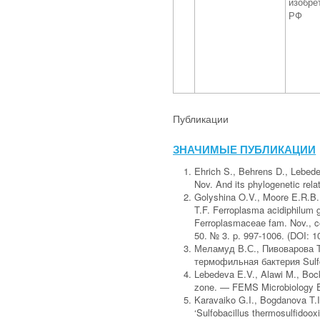
изобре
РФ
Публикации
ЗНАЧИМЫЕ ПУБЛИКАЦИИ
Ehrich S., Behrens D., Lebedev
Nov. And its phylogenetic rel
Golyshina O.V., Moore E.R.B.
T.F. Ferroplasma acidiphilum ge
Ferroplasmaceae fam. Nov., com
50. № 3. p. 997-1006. (DOI: 
Меламуд В.С., Пивоварова Т.
термофильная бактерия Sulfob
Lebedeva E.V., Alawi M., Bock 
zone. — FEMS Microbiology Ec
Karavaiko G.I., Bogdanova T.I.
‘Sulfobacillus thermosulfidoox