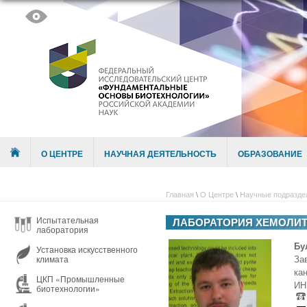
Skip to content
Menu
О ЦЕНТРЕ
НАУЧНАЯ ДЕЯТЕЛЬНОСТЬ
ОБРАЗОВАНИЕ
Главная
\
О Центре
\
Научные подразде
Испытательная
ЛАБОРАТОРИЯ ХЕМОЛИ
лаборатория
Бу
Установка искусственного
За
климата
ка
ЦКП «Промышленные
ИН
биотехнологии»