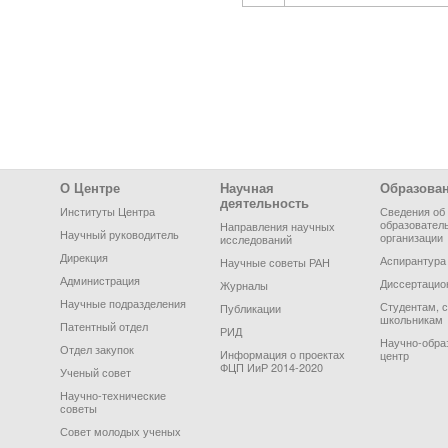
Footer Menu
О Центре
Научная
Образова
деятельность
Институты Центра
Сведения об
образовател
Направления научных
Научный руководитель
организации
исследований
Дирекция
Аспирантура
Научные советы РАН
Администрация
Диссертацио
Журналы
Научные подразделения
Студентам, 
Публикации
школьникам
Патентный отдел
РИД
Научно-обра
Отдел закупок
Информация о проектах
центр
ФЦП ИиР 2014-2020
Ученый совет
Научно-технические
советы
Совет молодых ученых