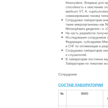
thiooxydans. Впервые для п
способность к окислению э
aeolicum VT, A. cupricumul
секвенирование генома типов
Сотрудники лаборатории вн
такие микроорганизмы как N
Nitrosophaera gargensis» и «C
На часть разработок получе
Исследования сотрудников 
Федерации, субсидиями Мино
и СНГ по оптимизации и раз
Сотрудники лаборатории еже
и слушателей.
В лаборатории постоянно ве
Лаборатории по тематике и
Сотрудники
СОСТАВ ЛАБОРАТОРИИ
№
ФИО