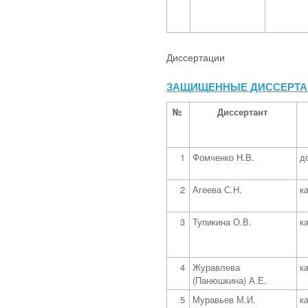
Диссертации
ЗАЩИЩЕННЫЕ ДИССЕРТА
№
Диссертант
1
Фомченко Н.В.
д
2
Агеева С.Н.
к
3
Тупикина О.В.
к
4
Журавлева
к
(Панюшкина) А.Е.
5
Муравьев М.И.
к