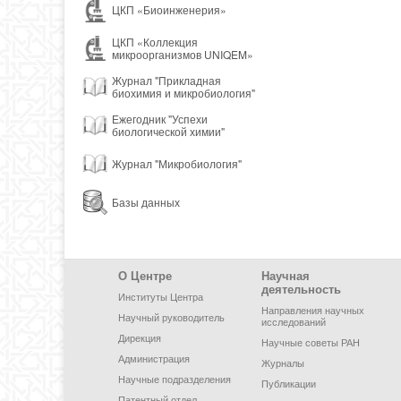
ЦКП «Биоинженерия»
ЦКП «Коллекция
микроорганизмов UNIQEM»
Журнал "Прикладная
биохимия и микробиология"
Ежегодник "Успехи
биологической химии"
Журнал "Микробиология"
Базы данных
Footer Menu
О Центре
Научная
деятельность
Институты Центра
Направления научных
Научный руководитель
исследований
Дирекция
Научные советы РАН
Администрация
Журналы
Научные подразделения
Публикации
Патентный отдел