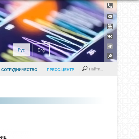
Телефонны
справочник
Контакты
YouTube
ВКонтакте
Telegram
Рус
Eng
Раздел дл
сотруднико
Search
 СОТРУДНИЧЕСТВО
ПРЕСС-ЦЕНТР