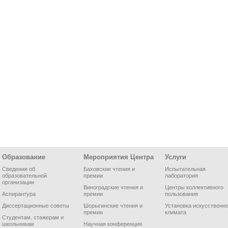
Образование
Мероприятия Центра
Услуги
Сведения об
Баховские чтения и
Испытательная
образовательной
премии
лаборатория
организации
Виноградские чтения и
Центры коллективного
Аспирантура
премии
пользования
Диссертационные советы
Шорыгинские чтения и
Установка искусственно
премии
климата
Студентам, стажерам и
школьникам
Научная конференция