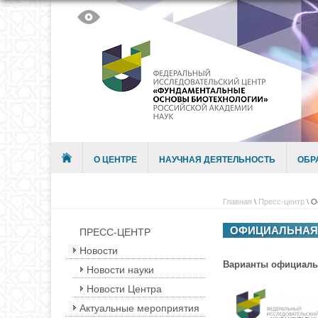
Skip to content
Menu
О ЦЕНТРЕ
НАУЧНАЯ ДЕЯТЕЛЬНОСТЬ
ОБР
Главная
\
Пресс-центр
\
О
ОФИЦИАЛЬНАЯ
ПРЕСС-ЦЕНТР
Новости
Варианты официальн
Новости науки
Новости Центра
Актуальные мероприятия