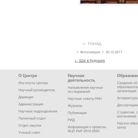
← Назад
//
Фотогалерея
//
30.10.2017
Post navigation
←
Шаг в будущее
Footer Menu
О Центре
Научная
Образова
деятельность
Институты Центра
Сведения об
образовател
Направления научных
Научный руководитель
организации
исследований
Дирекция
Аспирантура
Научные советы РАН
Администрация
Диссертацио
Журналы
Научные подразделения
Студентам, 
Публикации
школьникам
Патентный отдел
РИД
Научно-обра
Отдел закупок
Информация о проектах
центр
ФЦП ИиР 2014-2020
Ученый совет