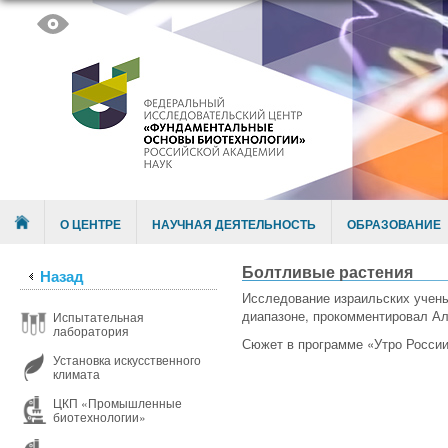
Skip to content
Menu
О ЦЕНТРЕ
НАУЧНАЯ ДЕЯТЕЛЬНОСТЬ
ОБРАЗОВАНИЕ
Болтливые растения
Назад
Исследование израильских ученых
диапазоне, прокомментировал Ал
Испытательная
лаборатория
Сюжет в программе «Утро России»
Установка искусственного
климата
ЦКП «Промышленные
биотехнологии»