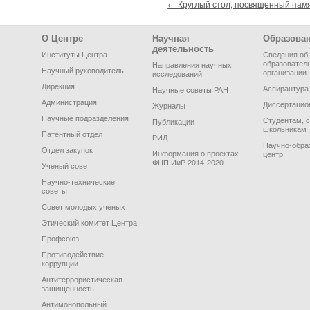
Post navigation
←
Круглый стол, посвященный памя
Footer Menu
О Центре
Научная
Образова
деятельность
Институты Центра
Сведения об
образовател
Направления научных
Научный руководитель
организации
исследований
Дирекция
Аспирантура
Научные советы РАН
Администрация
Диссертацио
Журналы
Научные подразделения
Студентам, 
Публикации
школьникам
Патентный отдел
РИД
Научно-обра
Отдел закупок
Информация о проектах
центр
ФЦП ИиР 2014-2020
Ученый совет
Научно-технические
советы
Совет молодых ученых
Этический комитет Центра
Профсоюз
Противодействие
коррупции
Антитеррористическая
защищенность
Антимонопольный