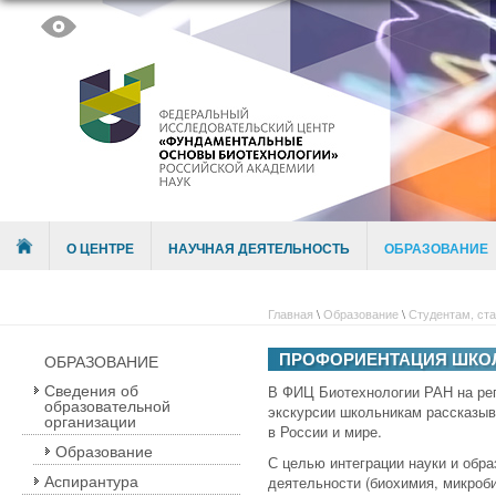
Skip to content
Menu
О ЦЕНТРЕ
НАУЧНАЯ ДЕЯТЕЛЬНОСТЬ
ОБРАЗОВАНИЕ
Главная
\
Образование
\
Студентам, ст
ПРОФОРИЕНТАЦИЯ ШКО
ОБРАЗОВАНИЕ
Сведения об
В ФИЦ Биотехнологии РАН на рег
образовательной
экскурсии школьникам рассказыв
организации
в России и мире.
Образование
С целью интеграции науки и обр
Аспирантура
деятельности (биохимия, микроб