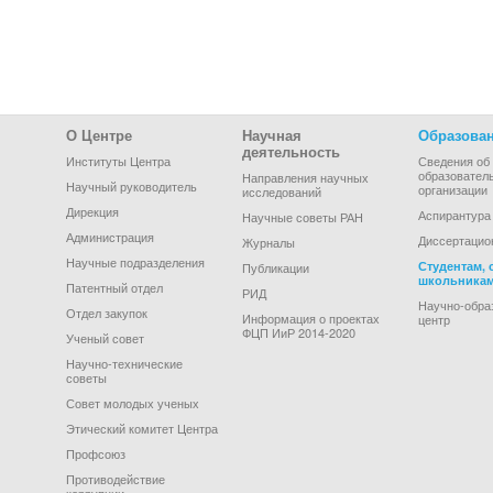
Footer Menu
О Центре
Научная
Образова
деятельность
Институты Центра
Сведения об
образовател
Направления научных
Научный руководитель
организации
исследований
Дирекция
Аспирантура
Научные советы РАН
Администрация
Диссертацио
Журналы
Научные подразделения
Студентам, 
Публикации
школьника
Патентный отдел
РИД
Научно-обра
Отдел закупок
Информация о проектах
центр
ФЦП ИиР 2014-2020
Ученый совет
Научно-технические
советы
Совет молодых ученых
Этический комитет Центра
Профсоюз
Противодействие