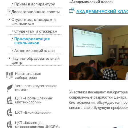
«
Академический класс»
.
Прием в аспирантуру
Диссертационные советы
АКАДЕМИЧЕСКИЙ
КЛА
Студентам, стажерам и
школьникам
Студентам и стажерам
Профориентация
школьников
Академический класс
Научно-образовательный
центр
Испытательная
лаборатория
Установка искусственного
климата
Участники посещают лаборатори
современные разработки Центра.
ЦКП «Промышленные
биотехнологии»
биотехнологии, обсуждаются про
связать свою будущую професси
ЦКП «Биоинженерия»
ЦКП «Коллекция
микроорганизмов UNIQEM»