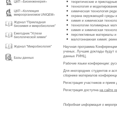
теоретические и прикладные
ЦКП «Биоинженерия»
технология и моделирование
химическая технология редк
ЦКП «Коллекция
микроорганизмов UNIQEM»
охрана окружающей среды и
химия и химическая техноло
Журнал "Прикладная
технологии полимерных мат
биохимия и микробиология"
химия и химическая техноло
Ежегодник "Успехи
перспективные материалы и
биологической химии"
малотоннажная химия: реинж
Научная программа Конференции 
Журнал "Микробиология"
ученых. Лучшие доклады будут о
данных РИНЦ.
Базы данных
Рабочие языки конференции: русс
Для иногородних студентов и ас
сборнике материалов конференци
Регистрация участников и прием
Регистрация доступна
на сайте о
Подробная информация о мероп