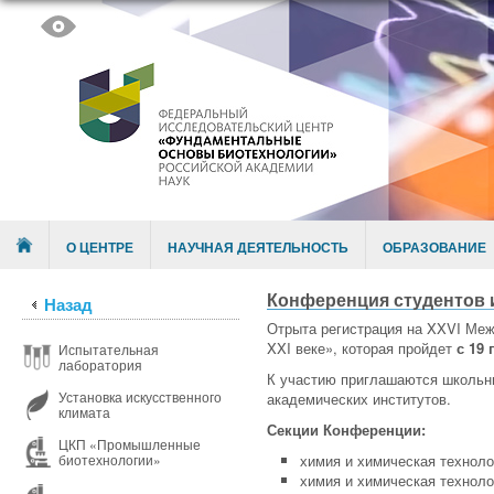
Skip to content
Menu
О ЦЕНТРЕ
НАУЧНАЯ ДЕЯТЕЛЬНОСТЬ
ОБРАЗОВАНИЕ
Конференция студентов и
Назад
Отрыта регистрация на XXVI Ме
XXI веке», которая пройдет
с 19 
Испытательная
лаборатория
К участию приглашаются школьни
Установка искусственного
академических институтов.
климата
Секции Конференции:
ЦКП «Промышленные
химия и химическая техноло
биотехнологии»
химия и химическая техноло