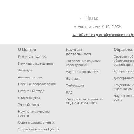
← Назад
//
Новости науки
//
19.12.2024
Post navigation
←
100 лет со дня образования ка
Footer Menu
О Центре
Научная
Образова
деятельность
Институты Центра
Сведения об
образовател
Направления научных
Научный руководитель
организации
исследований
Дирекция
Аспирантура
Научные советы РАН
Администрация
Диссертацио
Журналы
Научные подразделения
Студентам, 
Публикации
школьникам
Патентный отдел
РИД
Научно-обра
Отдел закупок
Информация о проектах
центр
ФЦП ИиР 2014-2020
Ученый совет
Научно-технические
советы
Совет молодых ученых
Этический комитет Центра