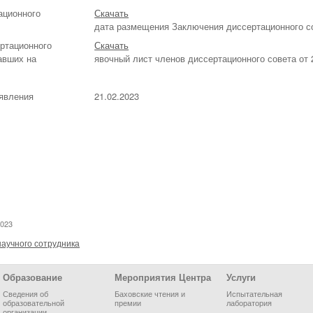
ационного
Скачать
дата размещения Заключения диссертационного со
ртационного
Скачать
авших на
явочный лист членов диссертационного совета от 
ъявления
21.02.2023
2023
аучного сотрудника
Образование
Мероприятия Центра
Услуги
Сведения об
Баховские чтения и
Испытательная
образовательной
премии
лаборатория
организации