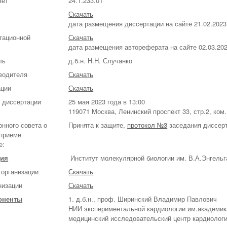
вет
24.1.233.01
Скачать
дата размещения диссертации на сайте 21.02.2023
тационной
Скачать
дата размещения автореферата на сайте 02.03.20
ль
д.б.н. Н.Н. Случанко
водителя
Скачать
ации
Скачать
 диссертации
25 мая 2023 года в 13:00
119071 Москва, Ленинский проспект 33, стр.2, ко
нного совета о
Принята к защите,
протокол №3
заседания диссерта
 приеме
е:
ция
Институт молекулярной биологии им. В.А.Энгель
 организации
Скачать
низации
Скачать
оненты
1. д.б.н., проф. Ширинский Владимир Павлович
НИИ экспериментальной кардиологии им.академи
медицинский исследовательский центр кардиологи