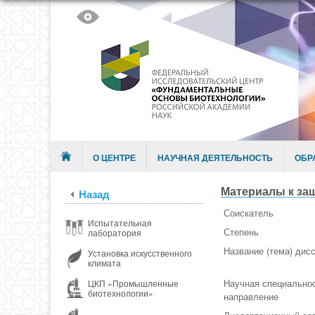
Skip to content
Menu
О ЦЕНТРЕ
НАУЧНАЯ ДЕЯТЕЛЬНОСТЬ
ОБР
Материалы к защ
Назад
Соискатель
Испытательная
Степень
лаборатория
Название (тема) дис
Установка искусственного
климата
Научная специальнос
ЦКП «Промышленные
биотехнологии»
направление