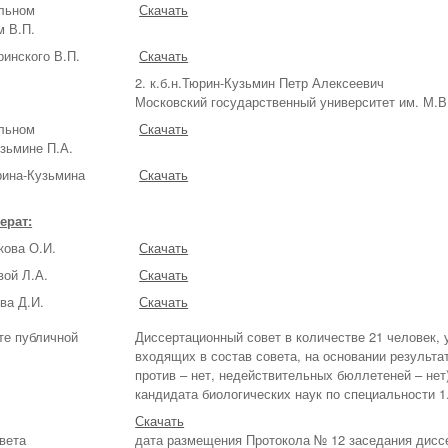
льном
Скачать
м В.П.
инского В.П.
Скачать
2. к.б.н.Тюрин-Кузьмин Петр Алексеевич
Московский государственный университет им. М.В
льном
Скачать
зьмине П.А.
рина-Кузьмина
Скачать
ерат:
кова О.И.
Скачать
вой Л.А.
Скачать
ва Д.И.
Скачать
те публичной
Диссертационный совет в количестве 21 человек, 
входящих в состав совета, на основании результат
против – нет, недействительных бюллетеней – нет
кандидата биологических наук по специальности 1
Скачать
вета
дата размещения Протокола № 12 заседания диссе