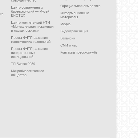
Официальная символика
Центр современных
биотехнологий — Музей
Информационные
го
БИОТЕХ
материалы
Центр компетенций НТИ
Медиа
«Молекулярная инженерия
в науках о жизни»
Видеотрансляция
Проект ФНТП развития
Вакансии
генетических технологий
СМИ о нас
Проект ФНТП развития
Контакты пресс-службы
синхротронных
исследований
ТП Биотех2030
Микробиологическое
общество