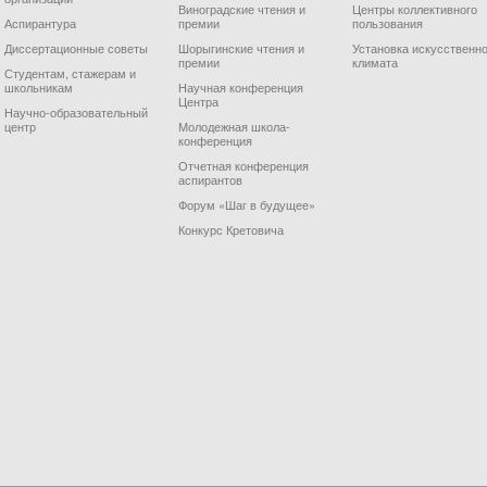
Виноградские чтения и
Центры коллективного
Аспирантура
премии
пользования
Диссертационные советы
Шорыгинские чтения и
Установка искусственно
премии
климата
Студентам, стажерам и
школьникам
Научная конференция
Центра
Научно-образовательный
центр
Молодежная школа-
конференция
Отчетная конференция
аспирантов
Форум «Шаг в будущее»
Конкурс Кретовича