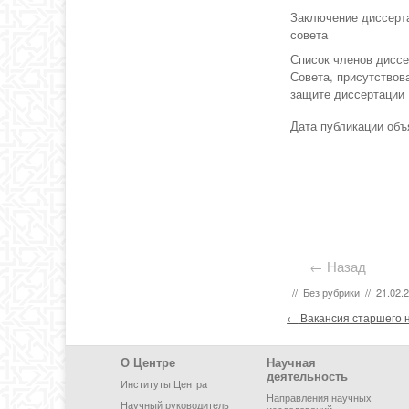
Заключение диссерт
совета
Список членов диссе
Совета, присутствов
защите диссертации
Дата публикации об
← Назад
//
Без рубрики
//
21.02.
Post navigation
←
Вакансия старшего н
Footer Menu
О Центре
Научная
деятельность
Институты Центра
Направления научных
Научный руководитель
исследований