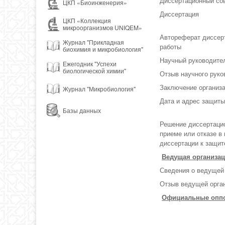
Диссертационный со
ЦКП «Биоинженерия»
Диссертация
ЦКП «Коллекция
микроорганизмов UNIQEM»
Автореферат диссер
Журнал "Прикладная
работы
биохимия и микробиология"
Научный руководите
Ежегодник "Успехи
биологической химии"
Отзыв научного руко
Заключение организ
Журнал "Микробиология"
Дата и адрес защиты
Базы данных
Решение диссертацио
приеме или отказе в
диссертации к защит
Ведущая организа
Сведения о ведущей
Отзыв ведущей орга
Официальные опп