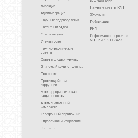
Дирекция
Научные советы РАН
Администрация
Журналы
Научные подразделения
Публикации
Патентный отдел
РИД
Отдел закупок
Информация о проектах
ФЦП ИиР 2014-2020
Ученый совет
Научно-технические
советы
Совет молодых ученых
Этический комитет Центра
Профсоюз
Противодействие
коррупции
Антитеррористическая
защищенность
Антимонопольный
комплаенс
Телефонный справочник
Справочная информация
Контакты