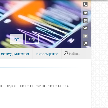
Телефонны
справочник
Контакты
YouTube
ВКонтакте
Telegram
Рус
Eng
Раздел дл
сотруднико
Search
 СОТРУДНИЧЕСТВО
ПРЕСС-ЦЕНТР
ТЕРОИДОГЕННОГО РЕГУЛЯТОРНОГО БЕЛКА