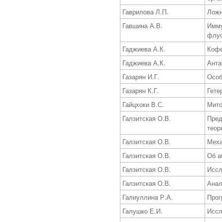
Гаврилова Л.П.
Ложн
Гавшина А.В.
Имму
флуо
Гаджиева А.К.
Кофе
Гаджиева А.К.
Анта
Газарян И.Г.
Особ
Газарян К.Г.
Гете
Гайцхоки В.С.
Мито
Галзитская О.В.
Пред
теор
Галзитская О.В.
Меха
Галзитская О.В.
Об а
Галзитская О.В.
Иссл
Галзитская О.В.
Анал
Галиуллина Р.А.
Прог
Галушко Е.И.
Иссл