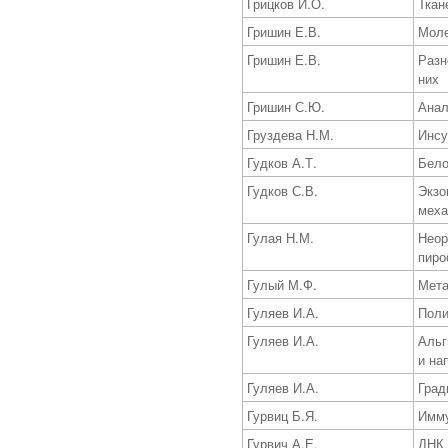
Грицков И.О.
Ткан
Гришин Е.В.
Моле
Гришин Е.В.
Разн
них
Гришин С.Ю.
Анал
Груздева Н.М.
Инсу
Гудков А.Т.
Бело
Гудков С.В.
Экзо
меха
Гулая Н.М.
Неор
пиро
Гулый М.Ф.
Мета
Гуляев И.А.
Поли
Гуляев И.А.
Альг
и на
Гуляев И.А.
Град
Гурвиц Б.Я.
Имму
Гурвич А.Е.
ДНК 