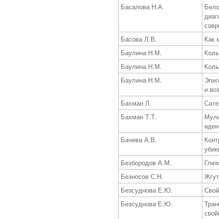
Басалова Н.А.
Бело
диаг
совр
Басова Л.В.
Как 
Баулина Н.М.
Коль
Баулина Н.М.
Коль
Баулина Н.М.
Эпиг
и во
Бахман Л.
Сате
Бахман Т.Т.
Муль
иден
Бачева А.В.
Конт
убик
Безбородов А.М.
Глюк
Безносов С.Н.
Жгут
Безсуднова Е.Ю.
Свой
Безсуднова Е.Ю.
Тран
свой