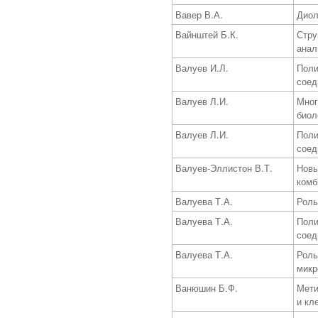
Вавер В.А.
Диол
Вайнштей Б.К.
Стру
анал
Валуев И.Л.
Поли
соед
Валуев Л.И.
Мног
биол
Валуев Л.И.
Поли
соед
Валуев-Эллистон В.Т.
Новы
комб
Валуева Т.А.
Роль
Валуева Т.А.
Поли
соед
Валуева Т.А.
Роль
микр
Ванюшин Б.Ф.
Мети
и кл