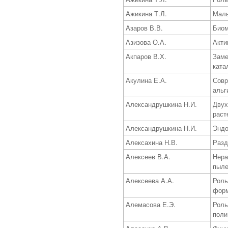
Ажикина Т.Л.
Малы
Азаров В.В.
Биом
Азизова О.А.
Акти
Акпаров В.Х.
Заме
ката
Акулина Е.А.
Совр
альг
Александрушкина Н.И.
Двух
раст
Александрушкина Н.И.
Эндо
Алексахина Н.В.
Разд
Алексеев В.А.
Нера
пыле
Алексеева А.А.
Роль
форм
Алемасова Е.Э.
Роль
поли