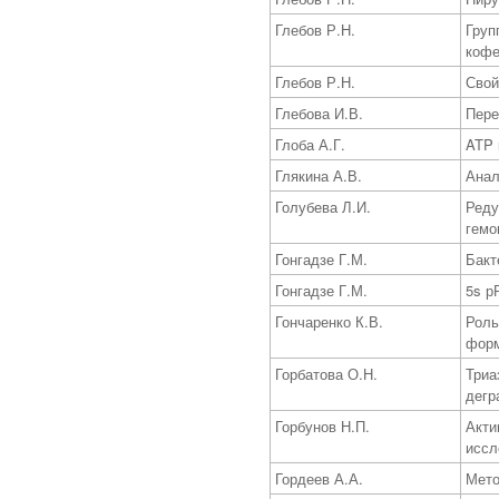
Глебов Р.Н.
Груп
кофе
Глебов Р.Н.
Свой
Глебова И.В.
Пере
Глоба А.Г.
ATP 
Глякина А.В.
Анал
Голубева Л.И.
Реду
гемо
Гонгадзе Г.М.
Бакт
Гонгадзе Г.М.
5s р
Гончаренко К.В.
Роль
форм
Горбатова О.Н.
Триа
дегр
Горбунов Н.П.
Акти
иссл
Гордеев А.А.
Мето