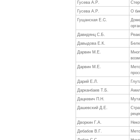
Гусева А.Р.
Стер
Гусева А.Р.
О би
Гущанская Е.C.
Доме
орга
Давидянц С.Б.
Реак
Давыдова Е.К.
Белк
Дарвин М.Е.
Мног
возм
Дарвин М.Е.
Мето
прос
Дарий Е.Л.
Глут
Дарканбаев Т.Б.
Амил
Дацкевич П.Н.
Мута
Дашевский Д.Е.
Стра
реце
Дворкин Г.А.
Неко
Дебабов В.Г.
Мето
Дебов С.С.
Нукл