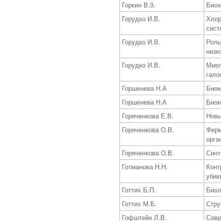
Горкин В.3.
Биох
Горудко И.В.
Хлор
сист
Горудко И.В.
Роль
низк
Горудко И.В.
Миел
гало
Горшенева Н.А
Биом
Горшенева Н.А
Биом
Горяченкова Е.В.
Новы
Горяченкова О.В.
Ферм
орга
Горяченкова О.В.
Синт
Готманова Н.Н.
Конт
убик
Готтих Б.П.
Биол
Готтих М.Б.
Стру
Гофштейн Л.В.
Совр