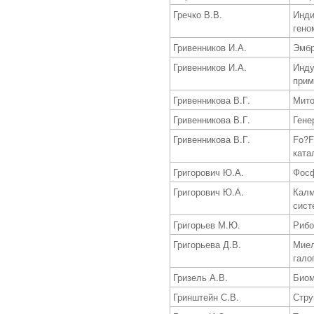
Гречко В.В.
Инди
гено
Гривенников И.А.
Эмбр
Гривенников И.А.
Инду
прим
Гривенникова В.Г.
Мито
Гривенникова В.Г.
Гене
Гривенникова В.Г.
Fo?F
ката
Григорович Ю.А.
Фосф
Григорович Ю.А.
Калм
сист
Григорьев М.Ю.
Рибо
Григорьева Д.В.
Миел
гало
Гризель А.В.
Биом
Гринштейн С.В.
Стру