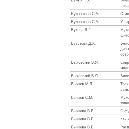
лека
Бурнашева С.А.
О ме
Бурнашева С.А.
Ульт
Бутова Л.Г.
Мута
щито
Бутузова Д.А.
Бело
диаг
совр
Быховский В.Я.
Совр
моле
Быховский В.Я.
Биос
Бычков М.Л.
Трех
рамк
Бычков С.М.
Муко
живо
Бычкова В.Е.
О фу
Бычкова В.Е.
Как 
Бычкова В.Е.
Расп