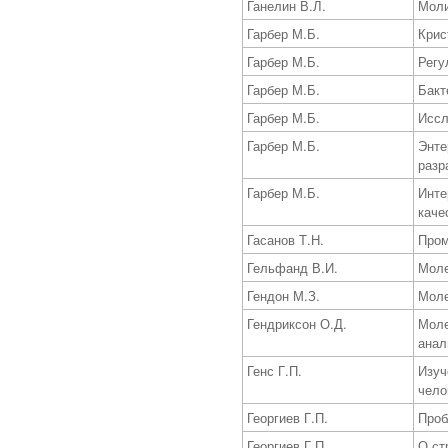
Ганелин В.Л.
Мол
Гарбер М.Б.
Крис
Гарбер М.Б.
Регу
Гарбер М.Б.
Бакт
Гарбер М.Б.
Иссл
Гарбер М.Б.
Энте
разр
Гарбер М.Б.
Инте
каче
Гасанов Т.Н.
Пром
Гельфанд В.И.
Моле
Гендон М.З.
Моле
Гендриксон О.Д.
Моле
анал
Генс Г.П.
Изуч
чело
Георгиев Г.П.
Проб
Георгиев Г.П.
О ст