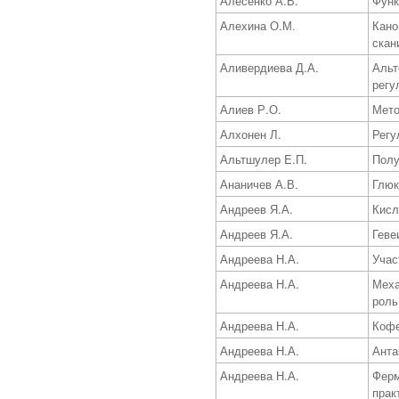
Алесенко А.В.
Функ
Алехина О.М.
Кано
скан
Аливердиева Д.А.
Альт
регу
Алиев Р.О.
Мето
Алхонен Л.
Регу
Альтшулер E.П.
Полу
Ананичев А.В.
Глюк
Андреев Я.А.
Кисл
Андреев Я.А.
Геве
Андреева Н.А.
Учас
Андреева Н.А.
Меха
роль
Андреева Н.А.
Кофе
Андреева Н.А.
Анта
Андреева Н.А.
Ферм
прак