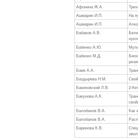
Афонина Ж.А.
Трех
Ашмарин И.П.
На п
Ашмарин И.П.
Алко
Бабаков А.В.
Белк
нукл
Бабенко А.Ю.
Муль
Бабенко М.Д.
Биох
рези
Баев А.А.
Тран
Баздырева Н.М.
Свой
Бакиновский Л.В.
2-Ке
Бакунова А.К.
Тран
свой
Балобанов В.А.
Как 
Балобанов В.А.
Расп
Баринова К.В.
Спец
эвол