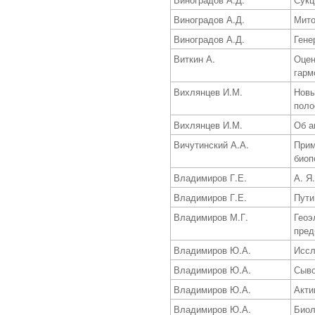
Виноградов А.Д.
Мито
Виноградов А.Д.
Гене
Виткин А.
Оцен
гарм
Вихлянцев И.М.
Новы
поло
Вихлянцев И.М.
Об а
Вичутинский А.А.
Прим
биоп
Владимиров Г.Е.
А. Я
Владимиров Г.Е.
Пути
Владимиров М.Г.
Геоэ
пред
Владимиров Ю.А.
Иссл
Владимиров Ю.А.
Сыво
Владимиров Ю.А.
Акти
Владимиров Ю.А.
Биол