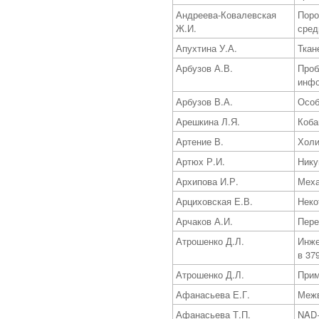
Андреева-Ковалевская
Поро
Ж.И.
сре
Апухтина У.А.
Ткан
Арбузов А.В.
Проб
инфо
Арбузов В.А.
Особ
Арешкина Л.Я.
Коба
Артение В.
Холи
Артюх Р.И.
Нику
Архипова И.Р.
Меха
Арциховская Е.В.
Неко
Арчаков А.И.
Пере
Атрошенко Д.Л.
Инже
в 37
Атрошенко Д.Л.
Прим
Афанасьева Е.Г.
Межв
Афанасьева Т.П.
NAD+