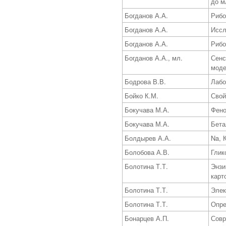
до м
Богданов А.А.
Рибо
Богданов А.А.
Иссл
Богданов А.А.
Рибо
Богданов А.А., мл.
Сенс
моде
Бодрова В.В.
Лабо
Бойко К.М.
Свой
Бокучава М.А.
Фено
Бокучава М.А.
Бета
Болдырев А.А.
Na, 
Болобова А.В.
Глик
Болотина Т.Т.
Энзи
карт
Болотина Т.Т.
Элек
Болотина Т.Т.
Опре
Бонарцев А.П.
Совр