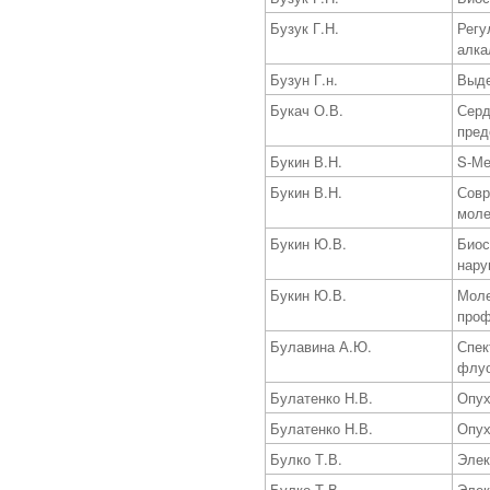
Бузук Г.Н.
Регу
алка
Бузун Г.н.
Выде
Букач О.В.
Серд
пред
Букин В.Н.
S-Ме
Букин В.Н.
Совр
моле
Букин Ю.В.
Биос
нару
Букин Ю.В.
Моле
проф
Булавина А.Ю.
Спек
флуо
Булатенко Н.В.
Опух
Булатенко Н.В.
Опух
Булко Т.В.
Элек
Булко Т.В.
Элек