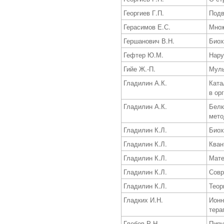
Георгиев Г.П.
Подв
Герасимов Е.С.
Множ
Гершанович В.Н.
Биох
Гефтер Ю.М.
Нару
Гийе Ж.-П.
Муль
Гладилин А.К.
Ката
в ор
Гладилин А.К.
Белк
мето
Гладилин К.Л.
Биох
Гладилин К.Л.
Кван
Гладилин К.Л.
Мате
Гладилин К.Л.
Совр
Гладилин К.Л.
Теор
Гладких И.Н.
Ионн
тера
Глебов Р.Н.
Пиру