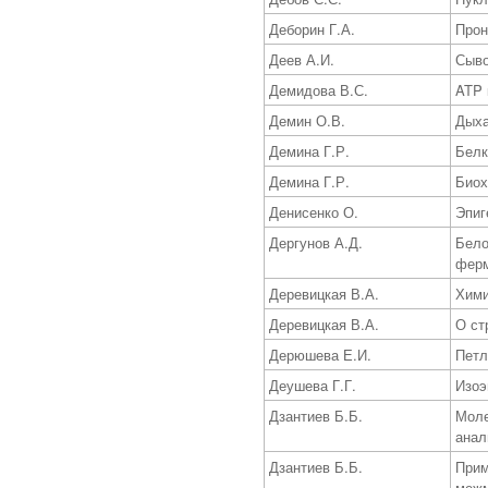
Деборин Г.А.
Прон
Деев А.И.
Сыво
Демидова В.С.
ATP 
Демин О.В.
Дыха
Демина Г.Р.
Белк
Демина Г.Р.
Биох
Денисенко О.
Эпиг
Дергунов А.Д.
Бело
фер
Деревицкая В.А.
Хими
Деревицкая В.А.
О ст
Дерюшева Е.И.
Петл
Деушева Г.Г.
Изоэ
Дзантиев Б.Б.
Моле
анал
Дзантиев Б.Б.
Прим
межм