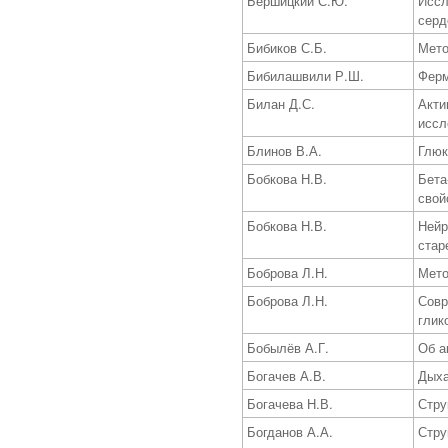
Бершицкий С.Ю.
Иссл
серд
Бибиков С.Б.
Мето
Бибилашвили Р.Ш.
Ферм
Билан Д.С.
Акти
иссл
Блинов В.А.
Глюк
Бобкова Н.В.
Бета
свой
Бобкова Н.В.
Нейр
стар
Боброва Л.Н.
Мето
Боброва Л.Н.
Совр
глик
Бобылёв А.Г.
Об а
Богачев А.В.
Дыха
Богачева Н.В.
Стру
Богданов А.А.
Стру