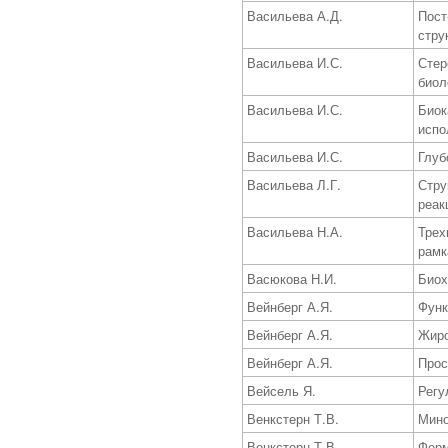
Васильева А.Д.
Пост
стру
Васильева И.С.
Стер
биол
Васильева И.С.
Биок
испо
Васильева И.С.
Глуб
Васильева Л.Г.
Стру
реак
Васильева Н.А.
Трех
рамк
Васюкова Н.И.
Биох
Вейнберг А.Я.
Функ
Вейнберг А.Я.
Жиро
Вейнберг А.Я.
Прос
Вейсель Я.
Регу
Венкстерн Т.В.
Мино
Венкстерн Т.В.
Ферм