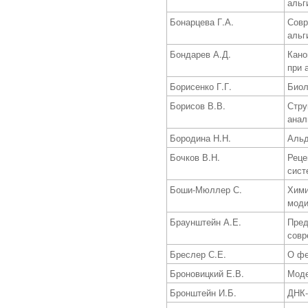
альг
Бонарцева Г.А.
Совр
альг
Бондарев А.Д.
Кано
при 
Борисенко Г.Г.
Биол
Борисов В.В.
Стру
анал
Бородина Н.Н.
Альд
Бочков В.Н.
Реце
сист
Боши-Мюллер С.
Хими
мод
Браунштейн А.Е.
Пред
совр
Бреслер С.Е.
О фе
Броновицкий Е.В.
Моде
Бронштейн И.Б.
ДНК-