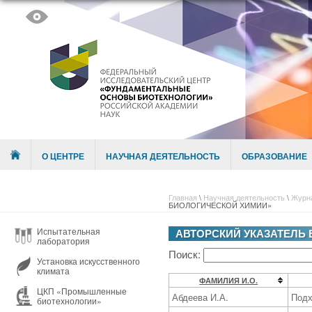
Skip to content
Menu
О ЦЕНТРЕ
НАУЧНАЯ ДЕЯТЕЛЬНОСТЬ
ОБРАЗОВАНИЕ
Главная
\
Научная деятельность
\
Журн
БИОЛОГИЧЕСКОЙ ХИМИИ»
Испытательная
АВТОРСКИЙ УКАЗАТЕЛЬ
лаборатория
Поиск:
Установка искусственного
климата
ФАМИЛИЯ И.О.
ЦКП «Промышленные
Абдеева И.А.
Подх
биотехнологии»