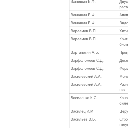
Ванюшин Б.Ф.
Двух
раст
Ванюшин Б.Ф.
Апоп
Ванюшин Б.Ф.
Эндо
Варламов В.П.
Хити
Варламов В.П.
Крит
биом
Вартапетян А.Б.
Прог
Варфоломеев С.Д.
Десе
Варфоломеев С.Д.
Ферм
Василевский А.А.
Моле
Василевский А.А.
Разн
них
Василенко К.С.
Кано
скан
Василец И.М.
Церу
Васильев В.Б.
Стро
голу