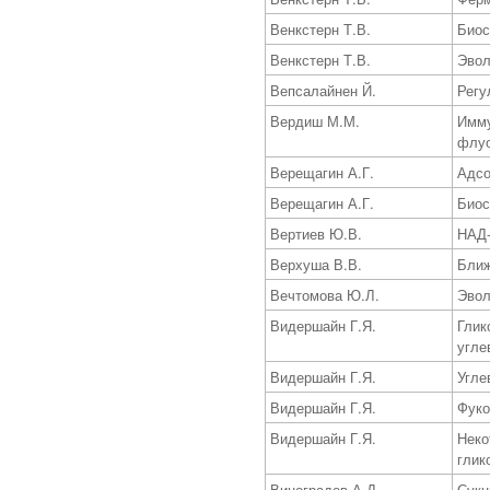
Венкстерн Т.В.
Биос
Венкстерн Т.В.
Эвол
Вепсалайнен Й.
Регу
Вердиш М.М.
Имму
флуо
Верещагин А.Г.
Адсо
Верещагин А.Г.
Биос
Вертиев Ю.В.
НАД-
Верхуша В.В.
Ближ
Вечтомова Ю.Л.
Эвол
Видершайн Г.Я.
Глик
угле
Видершайн Г.Я.
Угле
Видершайн Г.Я.
Фуко
Видершайн Г.Я.
Неко
глик
Виноградов А.Д.
Сукц