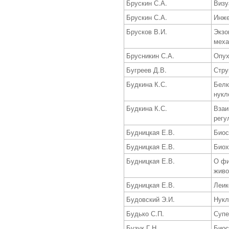
Брускин С.А.
Визу
Брускин С.А.
Инже
Брусков В.И.
Экзо
меха
Брусникин С.А.
Опух
Бугреев Д.В.
Стру
Будкина К.С.
Белк
нукл
Будкина К.С.
Взаи
регу
Будницкая Е.В.
Биос
Будницкая Е.В.
Биох
Будницкая Е.В.
О фи
живо
Будницкая Е.В.
Леик
Будовский Э.И.
Нукл
Будько С.П.
Супе
Бузук Г.Н.
Биос