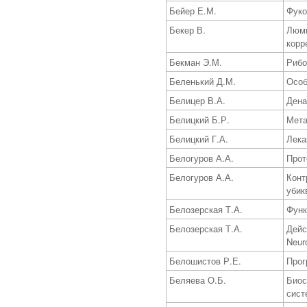
Бейер Е.М.
Фуко
Бекер В.
Люми
корр
Бекман Э.М.
Рибо
Беленький Д.М.
Особ
Белицер В.А.
Дена
Белицкий Б.Р.
Мета
Белицкий Г.А.
Лека
Белогуров А.А.
Прот
Белогуров А.А.
Конт
убик
Белозерская Т.А.
Функ
Белозерская Т.А.
Дейс
Neur
Белошистов Р.Е.
Прог
Беляева О.Б.
Биос
сист