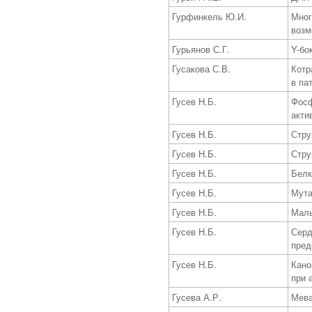
Гурфинкель Ю.И.
Мног
возм
Гурьянов С.Г.
Y-бо
Гусакова С.В.
Котр
в па
Гусев Н.Б.
Фосф
акти
Гусев Н.Б.
Стру
Гусев Н.Б.
Стру
Гусев Н.Б.
Белк
Гусев Н.Б.
Мута
Гусев Н.Б.
Малы
Гусев Н.Б.
Серд
пред
Гусев Н.Б.
Кано
при 
Гусева А.Р.
Мева