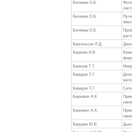
Беляева О.Б.
Фото
лист
Беляева О.Б.
Пути
биос
Беляева О.Б.
Проб
раст
Бергельсон Л.Д.
Диол
Березин И.В.
Взаи
фер
Березов Т.Т.
Микр
Беридзе Т.Г.
Дезо
мито
Беридзе Т.Г.
Сате
Беркович А.К.
Прям
нано
Беркович А.К.
Прям
нано
Берцова Ю.В.
Дыха