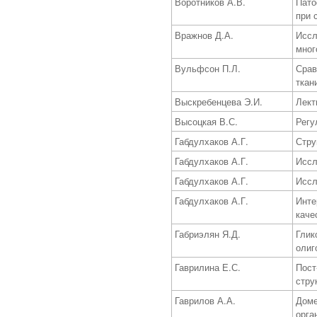
Воротников А.В.
Пато
при 
Вражнов Д.А.
Иссл
мног
Вульфсон П.Л.
Срав
ткан
Выскребенцева Э.И.
Лект
Высоцкая В.С.
Регу
Габдулхаков А.Г.
Стру
Габдулхаков А.Г.
Иссл
Габдулхаков А.Г.
Иссл
Габдулхаков А.Г.
Инте
каче
Габриэлян Я.Д.
Глик
олиг
Гаврилина Е.С.
Пост
стру
Гаврилов А.А.
Доме
орга