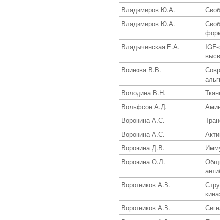
Владимиров Ю.А.
Своб
Владимиров Ю.А.
Своб
форм
Владыченская Е.А.
IGF-
высв
Воинова В.В.
Совр
альг
Володина В.Н.
Ткан
Вольфсон А.Д.
Амин
Воронина А.С.
Тран
Воронина А.С.
Акти
Воронина Д.В.
Имму
Воронина О.Л.
Общи
анти
Воротников А.В.
Стру
кина
Воротников А.В.
Сигн