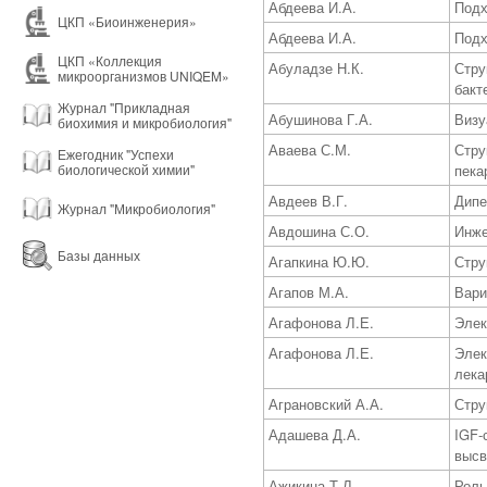
Абдеева И.А.
Подх
ЦКП «Биоинженерия»
Абдеева И.А.
Подх
ЦКП «Коллекция
Абуладзе Н.К.
Стру
микроорганизмов UNIQEM»
бакт
Журнал "Прикладная
Абушинова Г.А.
Визу
биохимия и микробиология"
Аваева С.М.
Стру
Ежегодник "Успехи
биологической химии"
пека
Авдеев В.Г.
Дипе
Журнал "Микробиология"
Авдошина С.О.
Инже
Базы данных
Агапкина Ю.Ю.
Стру
Агапов М.А.
Вари
Агафонова Л.Е.
Элек
Агафонова Л.Е.
Элек
лека
Аграновский А.А.
Стру
Адашева Д.А.
IGF-
высв
Ажикина Т.Л.
Роль