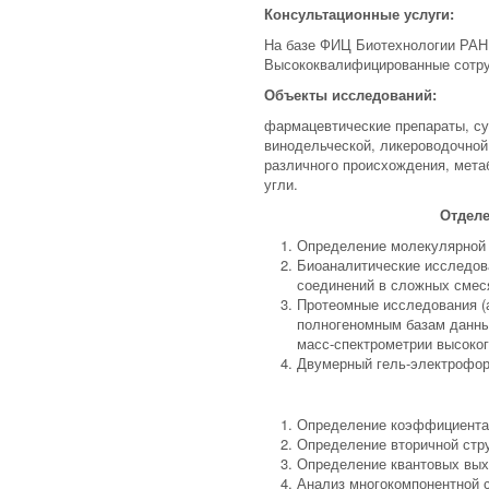
Консультационные услуги:
На базе ФИЦ Биотехнологии РАН
Высококвалифицированные сотру
Объекты исследований:
фармацевтические препараты, су
винодельческой, ликероводочной
различного происхождения, мета
угли.
Отделе
Определение молекулярной 
Биоаналитические исследов
соединений в сложных смесях
Протеомные исследования (а
полногеномным базам данны
масс-спектрометрии высоко
Двумерный гель-электрофор
Определение коэффициента 
Определение вторичной стру
Определение квантовых вы
Анализ многокомпонентной 