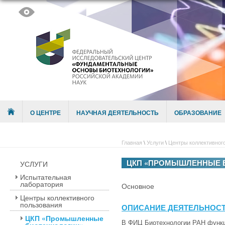
Skip to content
Menu
О ЦЕНТРЕ
НАУЧНАЯ ДЕЯТЕЛЬНОСТЬ
ОБРАЗОВАНИЕ
Главная
\
Услуги
\
Центры коллективног
ЦКП «ПРОМЫШЛЕННЫЕ 
УСЛУГИ
Испытательная
лаборатория
Основное
Центры коллективного
пользования
ОПИСАНИЕ ДЕЯТЕЛЬНОС
ЦКП «Промышленные
В ФИЦ Биотехнологии РАН функ