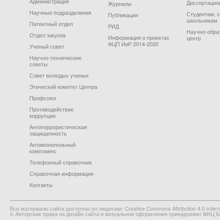
Администрация
Диссертацио
Журналы
Научные подразделения
Студентам, 
Публикации
школьникам
Патентный отдел
РИД
Научно-обра
Отдел закупок
Информация о проектах
центр
ФЦП ИиР 2014-2020
Ученый совет
Научно-технические
советы
Совет молодых ученых
Этический комитет Центра
Профсоюз
Противодействие
коррупции
Антитеррористическая
защищенность
Антимонопольный
комплаенс
Телефонный справочник
Справочная информация
Контакты
Все материалы сайта доступны по лицензии: Creative Commons Attribution 4.0 Interna
© Авторские права на дизайн сайта и визуальное оформления принадлежат ФИЦ Би