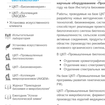
биотехнологии»
научным оборудованием «Про
ЦКП «Биоинженерия»
году на базе Института биохимии
ЦКП «Коллекция
Работы, проводимые на базе ЦК
UNIQEM»
разработку новых методических 
Установка искусственного
технологий, биоинженерии, систе
климата
способствует реализации проект
биологического синтеза биотехно
промышленности, сельском хозяй
Испытательная
лаборатория
активные соединения, продукты п
областях (производство рекомбин
Установка искусственного
основного органического синтеза
климата
В ЦКП «Промышленные биотехно
ЦКП «Промышленные
биотехнологии»
Отделение хроматографичес
Отделение масс-спектромет
ЦКП «Биоинженерия»
Отделение спектральных ме
ЦКП «Коллекция
На базе ЦКП «Промышленные би
микроорганизмов UNIQEM»
программы развития генетических
РФ).
Журнал "Прикладная
биохимия и микробиология"
ЦКП «Промышленные биотехнол
области микробиологии, фермент
Ежегодник "Успехи
биологической химии"
производства изделий медицинск