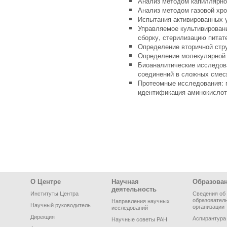
Анализ методом капиллярно
Анализ методом газовой хр
Испытания активированных 
Управляемое культивирован
сборку, стерилизацию питат
Определение вторичной стру
Определение молекулярной 
Биоаналитические исследов
соединений в сложных смесях
Протеомные исследования: п
идентификация аминокислот
Footer Menu
О Центре
Научная
Образова
деятельность
Институты Центра
Сведения об
образовател
Направления научных
Научный руководитель
организации
исследований
Дирекция
Аспирантура
Научные советы РАН