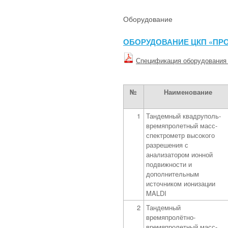
Оборудование
ОБОРУДОВАНИЕ ЦКП «П
Спецификация оборудования
№
Наименование
1
Тандемный квадруполь-
времяпролетный масс-
спектрометр высокого
разрешения с
анализатором ионной
подвижности и
дополнительным
источником ионизации
MALDI
2
Тандемный
времяпролётно-
времяпролетный масс-