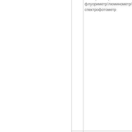
флуориметр/люминометр
спектрофотометр