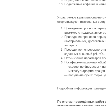
Содержание кофеина в напи
Управляемое культивирование ми
стерилизацию питательных сред и
Проведение процесса период
штаммов с поддержанием за
Проведение процесса период
бактериальных, дрожжевых 
аппарата.
Проведение непрерывного п
заданных значений рН, рО2,
Оптимизация параметров про
Постферментационная обраб
— отделение биомассы и по
— микро/ультрафильтрация 
— получение сухих форм це
Подробная информация приведен
По итогам проведённых работ 
статистические расчёты (по со