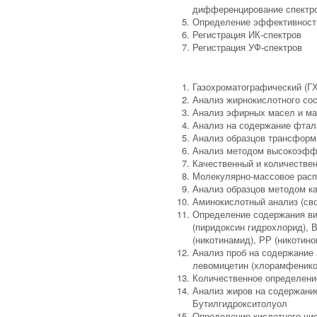
дифференцирование спектро
Определение эффективности
Регистрация ИК-спектров
Регистрация УФ-спектров
Газохроматографический (ГХ
Анализ жирнокислотного со
Анализ эфирных масел и м
Анализ на содержание фтал
Анализ образцов трансформ
Анализ методом высокоэфф
Качественный и количестве
Молекулярно-массовое расп
Анализ образцов методом к
Аминокислотный анализ (сво
Определение содержания вита
(пиридоксин гидрохлорид), В
(никотинамид), РР (никотино
Анализ проб на содержание 
левомицетин (хлорамфенико
Количественное определени
Анализ жиров на содержание
Бутилгидрокситолуол
Определение кислотного чис