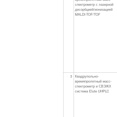
спектрометр с лазерной
десорбцией/ионизацией
MALDI-TOF/TOF
3
Квадрупольно-
времяпролетный масс-
спектрометр и СВЭЖХ
система Elute UHPLC