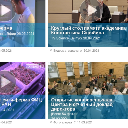
ферма
Круглый стол памяти академика
Константина Скрябина
сия1. Эфир 06.05.2021
TV Science. Выпуск 30.04.2021
6.05.2021
//
Видеоматериалы
//
30.04.2021
я сити-ферма ФИЦ
Открытие конференц-зала
и РАН
Центра и отчетный доклад
директора
4.04.2021
[Всего 54 фото]
26.02.2021
4.04.2021
//
Фотогалерея
//
11.03.2021