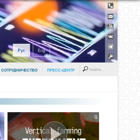
Телефонны
справочник
Контакты
YouTube
ВКонтакте
Telegram
Рус
Eng
Раздел дл
сотруднико
Search
 СОТРУДНИЧЕСТВО
ПРЕСС-ЦЕНТР