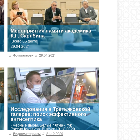
Мероприятия памяти академика
К.Г. Скрябина
[Всего 36 фото]
29.04.2021
//
Фотогалерея
//
29.04.2021
Исследования в Третьяковской
галерее: поиск эффективного
антисептика
«Черные дыры. Белые пятна». т/к
Россия.Культура. Выпуск 19.12.2020
//
Видеоматериалы
//
21.12.2020