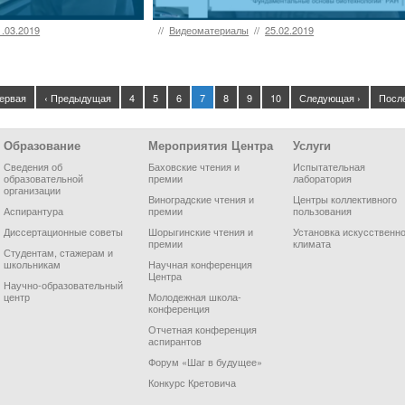
1.03.2019
//
Видеоматериалы
//
25.02.2019
ервая
‹ Предыдущая
4
5
6
7
8
9
10
Следующая ›
Посл
Образование
Мероприятия Центра
Услуги
Сведения об
Баховские чтения и
Испытательная
образовательной
премии
лаборатория
организации
Виноградские чтения и
Центры коллективного
Аспирантура
премии
пользования
Диссертационные советы
Шорыгинские чтения и
Установка искусственно
премии
климата
Студентам, стажерам и
школьникам
Научная конференция
Центра
Научно-образовательный
центр
Молодежная школа-
конференция
Отчетная конференция
аспирантов
Форум «Шаг в будущее»
Конкурс Кретовича