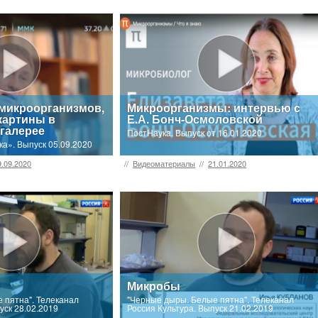
микроорганизмов,
Микроорганизмы: интервью с
картины в
Е.А. Бонч-Осмоловской
 галерее
ПостНаука. Выпуск от 16.01.2020
ука». Выпуск 05.09.2020
9.09.2020
//
Видеоматериалы
//
21.01.2020
ы
Микробы
 пятна". Телеканал
"Черные дыры. Белые пятна". Телеканал
уск 28.02.2019
Россия Культура. Выпуск 21.02.2019