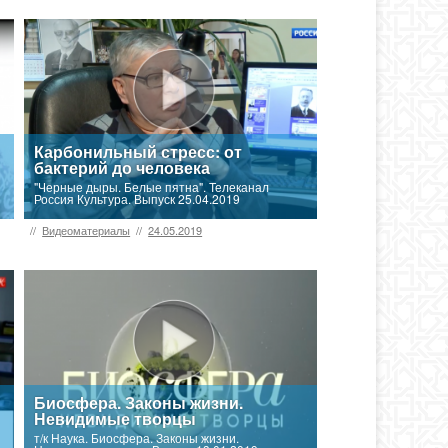
Карбонильный стресс: от
бактерий до человека
"Черные дыры. Белые пятна". Телеканал
Россия Культура. Выпуск 25.04.2019
//
Видеоматериалы
//
24.05.2019
Биосфера. Законы жизни.
Невидимые творцы
т/к Наука. Биосфера. Законы жизни.