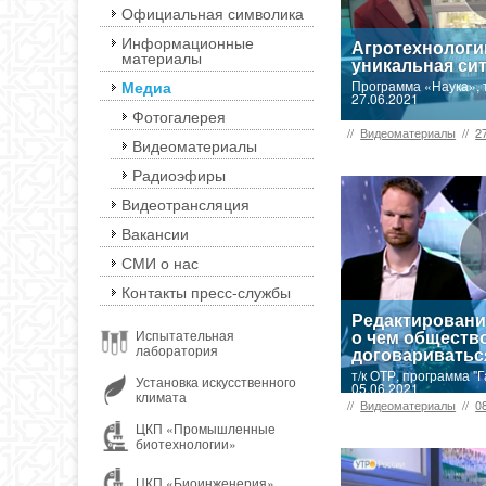
Официальная символика
Информационные
Агротехнологи
материалы
уникальная си
Медиа
Программа «Наука», 
27.06.2021
Фотогалерея
//
Видеоматериалы
//
2
Видеоматериалы
Радиоэфиры
Видеотрансляция
Вакансии
СМИ о нас
Контакты пресс-службы
Редактировани
о чем обществ
Испытательная
лаборатория
договариватьс
т/к ОТР, программа "Г
Установка искусственного
05.06.2021
климата
//
Видеоматериалы
//
0
ЦКП «Промышленные
биотехнологии»
ЦКП «Биоинженерия»