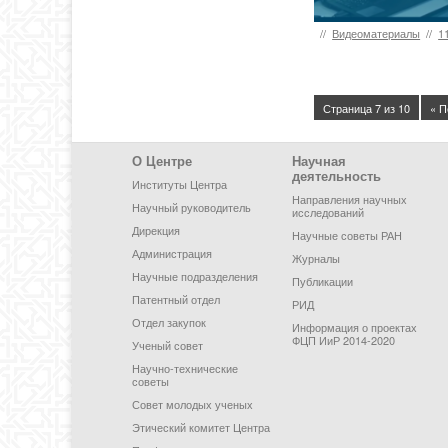
//
Видеоматериалы
//
1
Страница 7 из 10
« П
Footer Menu
О Центре
Научная
деятельность
Институты Центра
Направления научных
Научный руководитель
исследований
Дирекция
Научные советы РАН
Администрация
Журналы
Научные подразделения
Публикации
Патентный отдел
РИД
Отдел закупок
Информация о проектах
ФЦП ИиР 2014-2020
Ученый совет
Научно-технические
советы
Совет молодых ученых
Этический комитет Центра