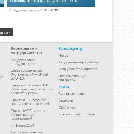
Невидимые творцы. Выпуск 13.01.2019
//
Видеоматериалы
//
31.01.2019
едняя »
Кооперация и
Пресс-центр
сотрудничество
Новости
Международное
Актуальные мероприятия
сотрудничество
Официальная символика
Центр современных
биотехнологий — Музей
Информационные
го
БИОТЕХ
материалы
Центр компетенций НТИ
Медиа
«Молекулярная инженерия
в науках о жизни»
Видеотрансляция
Проект ФНТП развития
Вакансии
генетических технологий
СМИ о нас
Проект ФНТП развития
Контакты пресс-службы
синхротронных
исследований
ТП Биотех2030
Микробиологическое