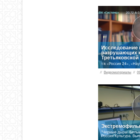
Исследование 
разрушающих 
Третьяковской
т/к «Россия 24», «На
//
Видеоматериалы
//
0
Экстремофил
"Черные дыры. Белые
Россия Культура. Вып