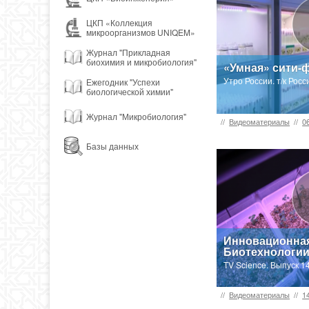
ЦКП «Коллекция
микроорганизмов UNIQEM»
Журнал "Прикладная
биохимия и микробиология"
«Умная» сити-
Утро России. т/к Рос
Ежегодник "Успехи
биологической химии"
Журнал "Микробиология"
//
Видеоматериалы
//
0
Базы данных
Инновационна
Биотехнологи
TV Science. Выпуск 1
//
Видеоматериалы
//
1