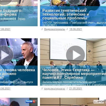
и будущего:
Развитие генетических
ти-ферма
технологий: этические и
социальные проблемы
т/к Россия24. Эфир
т/к ОТР, программа «Гамбургский счет», выпус
13.06.2021
7.06.2021
//
Видеоматериалы
//
18.06.2021
е генома человека
Человек. Этика. Генетика —
о должно
научно-популярное мероприяти
я?
памяти К.Г. Скрябина
амбургский счет", выпуск
Запись научно-просветительской части
мероприятий памяти академика К.Г. Скрябина
«Homo Genomicus.…
8.06.2021
//
Видеоматериалы
//
21.05.2021