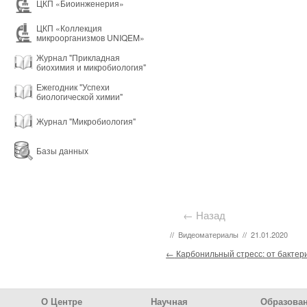
ЦКП «Биоинженерия»
ЦКП «Коллекция
микроорганизмов UNIQEM»
Журнал "Прикладная
биохимия и микробиология"
Ежегодник "Успехи
биологической химии"
Журнал "Микробиология"
Базы данных
← Назад
//
Видеоматериалы
//
21.01.2020
Post navigation
←
Карбонильный стресс: от бактер
Footer Menu
О Центре
Научная
Образова