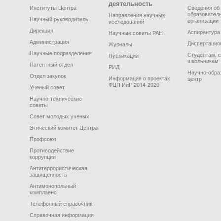
деятельность
Институты Центра
Сведения об
образовател
Направления научных
Научный руководитель
организации
исследований
Дирекция
Аспирантура
Научные советы РАН
Администрация
Диссертацио
Журналы
Научные подразделения
Студентам, 
Публикации
школьникам
Патентный отдел
РИД
Научно-обра
Отдел закупок
Информация о проектах
центр
ФЦП ИиР 2014-2020
Ученый совет
Научно-технические
советы
Совет молодых ученых
Этический комитет Центра
Профсоюз
Противодействие
коррупции
Антитеррористическая
защищенность
Антимонопольный
комплаенс
Телефонный справочник
Справочная информация