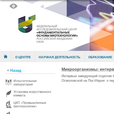
Skip to content
Menu
О ЦЕНТРЕ
НАУЧНАЯ ДЕЯТЕЛЬНОСТЬ
ОБРАЗОВАНИЕ
Микроорганизмы: интерв
Назад
Интервью заведующей отделом б
Осмоловской на ПостНауке: о пе
Испытательная
лаборатория
Установка искусственного
климата
ЦКП «Промышленные
биотехнологии»