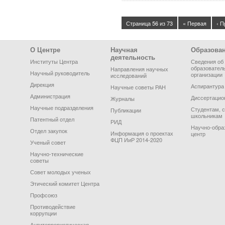
Страница 56 из 73
« Первая
‹ 
Footer Menu
О Центре
Научная
Образова
деятельность
Институты Центра
Сведения об
образовател
Направления научных
Научный руководитель
организации
исследований
Дирекция
Аспирантура
Научные советы РАН
Администрация
Диссертацио
Журналы
Научные подразделения
Студентам, 
Публикации
школьникам
Патентный отдел
РИД
Научно-обра
Отдел закупок
Информация о проектах
центр
ФЦП ИиР 2014-2020
Ученый совет
Научно-технические
советы
Совет молодых ученых
Этический комитет Центра
Профсоюз
Противодействие
коррупции
Антитеррористическая