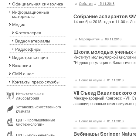
Официальная символика
//
События
//
15.11.2018
Информационные
Собрание аспирантов Ф
материалы
14 ноября 2018 года в 11.00 в И
Медиа
Фотогалерея
//
Мероприятия
//
09.11.2018
Видеоматериалы
Радиоэфиры
Школа молодых ученых «
Видеотрансляция
Институт молекулярной биологии
"Редокс регуляция в биологическ
Вакансии
СМИ о нас
//
Новости науки
//
01.11.2018
Контакты пресс-службы
VII Съезд Вавиловского 
Испытательная
Международный Конгресс «VII Съ
лаборатория
ассоциированные симпозиумы» пр
Установка искусственного
климата
ЦКП «Промышленные
//
Новости науки
//
01.11.2018
биотехнологии»
Вебинары Springer Natur
ЦКП «Биоинженерия»