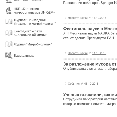
Расписание вебинаров Springer 
ЦКП «Коллекция
микроорганизмов UNIQEM»
//
Новости науки
//
11.10.2018
Журнал "Прикладная
биохимия и микробиология"
Фестиваль науки в Моск
Ежегодник "Успехи
XIII Фестиваль науки NAUKA 0+ в
биологической химии"
станет здание Президиума РАН
Журнал "Микробиология"
//
Новости науки
//
11.10.2018
Базы данных
За разложение мусора о
Опубликована статья зав. лабор
//
События
//
08.10.2018
Ученые выяснили, как м
Сотрудники лаборатории нефтяно
которые помогают снизить мигра