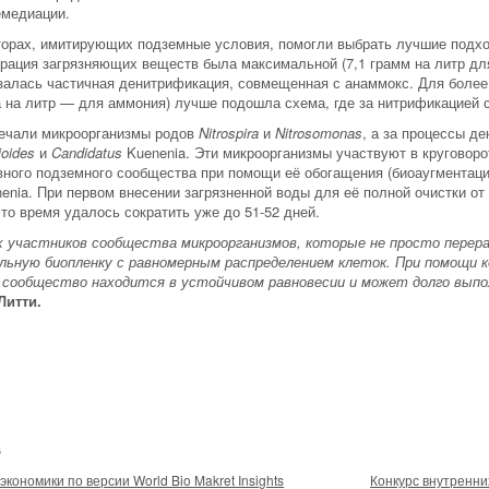
емедиации.
торах, имитирующих подземные условия, помогли выбрать лучшие подхо
трация загрязняющих веществ была максимальной (7,1 грамм на литр для
алась частичная денитрификация, совмещенная с анаммокс. Для более н
ма на литр — для аммония) лучше подошла схема, где за нитрификацией
ечали микроорганизмы родов
Nitrospira
и
Nitrosomonas
, а за процессы 
oides
и
Candidatus
Kuenenia. Эти микроорганизмы участвуют в круговоро
ивного подземного сообщества при помощи её обогащения (биоаугмента
enia. При первом внесении загрязненной воды для её полной очистки от 
то время удалось сократить уже до 51-52 дней.
х участников сообщества микроорганизмов, которые не просто перер
ьную биопленку с равномерным распределением клеток. При помощи к
 сообщество находится в устойчивом равновесии и может долго выпо
Литти.
6
ономики по версии World Bio Makret Insights
Конкурс внутренни