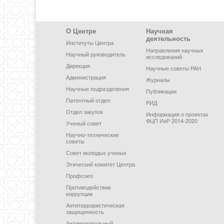
Footer Menu
О Центре
Научная
деятельность
Институты Центра
Направления научных
Научный руководитель
исследований
Дирекция
Научные советы РАН
Администрация
Журналы
Научные подразделения
Публикации
Патентный отдел
РИД
Отдел закупок
Информация о проектах
ФЦП ИиР 2014-2020
Ученый совет
Научно-технические
советы
Совет молодых ученых
Этический комитет Центра
Профсоюз
Противодействие
коррупции
Антитеррористическая
защищенность
Антимонопольный