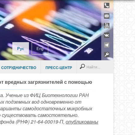
Телефонны
справочник
Контакты
YouTube
ВКонтакте
Telegram
Рус
Eng
Раздел дл
сотруднико
Search
 СОТРУДНИЧЕСТВО
ПРЕСС-ЦЕНТР
от вредных загрязнителей с помощью
ка. Ученые из ФИЦ Биотехнологии РАН
ых подземных вод одновременно от
 варианты самодостаточных микробных
го существовать самостоятельно.
фонда (РНФ) 21-64-00019-П,
опубликованы