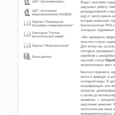
ЦКП «Биоинженерия»
Вода с высоким содер
нарушают работу гем
ЦКП «Коллекция
репродуктивной и нер
микроорганизмов UNIQEM»
вод от азота важна н
которая позволяет п
Журнал "Прикладная
Биотехнологии РАН со
биохимия и микробиология"
холодных подземных 
Ежегодник "Успехи
биологической химии"
«Мы проверили эффе
очистки сильно загр
Журнал "Микробиология"
Для этого мы исполь
которые принимают 
аэробном и анаэробн
Базы данных
научной статьи
Юрий
антропогенных мест 
Биологи сравнили, ка
азота в природе, в р
холодной воды. В це
нитрификация, или би
нитратов, денитрифик
а затем до молекуляр
анаммокс — анаэробно
окисление аммония. К
экологические ниши о
жизнедеятельности, а