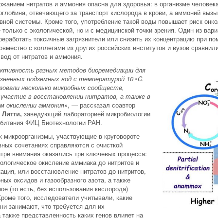
жанием нитратов и аммония опасна для здоровья: в организме человека
оглобина, отвечающего за транспорт кислорода в крови, а аммоний выз
вной системы. Кроме того, употребление такой воды повышает риск онк
е только с экологической, но и с медицинской точки зрения. Один из в
ереработать токсичные загрязнители или снизить их концентрацию при 
вместно с коллегами из других российских институтов и вузов сравнил
вод от нитратов и аммония.
ктивность разных методов биоремедиации для
язненных подземных вод с температурой 10
◦
C.
зовали несколько микробных сообществ,
участие в восстановлении нитратов, а также в
ом окислении аммония»
, — рассказал соавтор
 Литти,
заведующий лабораторией микробиологии
обитания ФИЦ Биотехнологии РАН.
к микроорганизмы, участвующие в круговороте
азных сочетаниях справляются с очисткой
нтре внимания оказались три ключевых процесса:
ологическое окисление аммиака до нитритов и
ация, или восстановление нитратов до нитритов,
ных оксидов и газообразного азота, а также
е (то есть, без использования кислорода)
роме того, исследователи учитывали, какие
ни занимают, что требуется для их
 также представленность каких генов влияет на