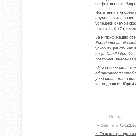
эффективность биор
Испытания в биореак
случае, когда концен
успешной схемой оказ
нитратов, 0,17 грам
За нитрификацию отв
Pseudomonas, Nocardi
ускорить работу нат
рода
Candidatus
Kuen
повторном внесении э
«Мы подобрали таки
сформировали стабил
убедились, что наше
исследования
Юрий 
← Назад
//
События
//
05.02.202
Post navigation
←
Главные тренды биоэк