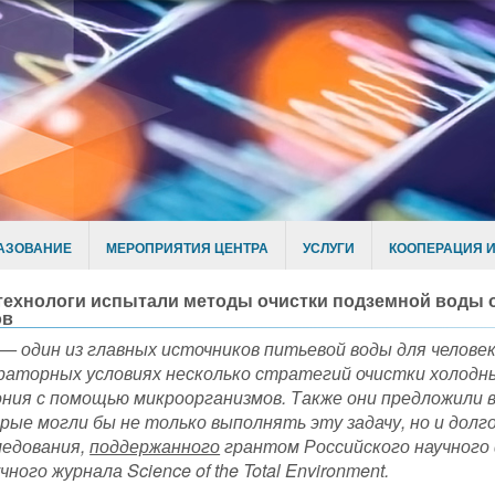
АЗОВАНИЕ
МЕРОПРИЯТИЯ ЦЕНТРА
УСЛУГИ
КООПЕРАЦИЯ И
технологи испытали методы очистки подземной воды 
ов
— один из главных источников питьевой воды для челове
раторных условиях несколько стратегий очистки холодн
ния с помощью микроорганизмов. Также они предложили
рые могли бы не только выполнять эту задачу, но и дол
ледования,
поддержанного
грантом Российского научного 
учного журнала
Science
of
the
Total
Environment
.