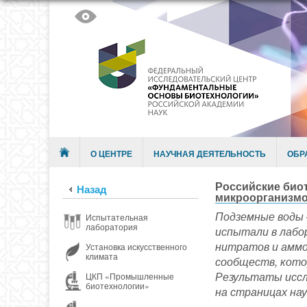
Skip to content
Menu
О ЦЕНТРЕ
НАУЧНАЯ ДЕЯТЕЛЬНОСТЬ
ОБР
Российские био
Назад
микроорганизм
Подземные воды 
Испытательная
лаборатория
испытали в лабо
нитратов и аммо
Установка искусственного
климата
сообществ, кото
Результаты исс
ЦКП «Промышленные
биотехнологии»
на страницах на