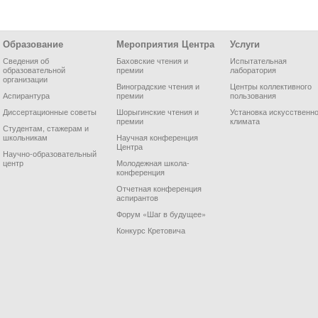
Образование
Мероприятия Центра
Услуги
Сведения об
Баховские чтения и
Испытательная
образовательной
премии
лаборатория
организации
Виноградские чтения и
Центры коллективного
Аспирантура
премии
пользования
Диссертационные советы
Шорыгинские чтения и
Установка искусственно
премии
климата
Студентам, стажерам и
школьникам
Научная конференция
Центра
Научно-образовательный
центр
Молодежная школа-
конференция
Отчетная конференция
аспирантов
Форум «Шаг в будущее»
Конкурс Кретовича