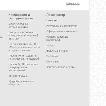
ученых
→
Кооперация и
Пресс-центр
сотрудничество
Новости
Международное
Актуальные мероприятия
сотрудничество
Официальная символика
Центр современных
биотехнологий — Музей
Информационные
го
БИОТЕХ
материалы
Центр компетенций НТИ
Медиа
«Молекулярная инженерия
в науках о жизни»
Видеотрансляция
Проект ФНТП развития
Вакансии
генетических технологий
СМИ о нас
Проект ФНТП развития
Контакты пресс-службы
синхротронных
исследований
ТП Биотех2030
Микробиологическое
общество