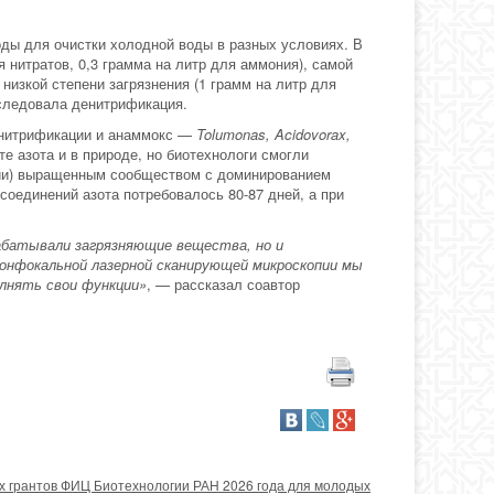
ды для очистки холодной воды в разных условиях. В
 нитратов, 0,3 грамма на литр для аммония), самой
изкой степени загрязнения (1 грамм на литр для
 следовала денитрификация.
денитрификации и анаммокс —
Tolumonas, Acidovorax,
те азота и в природе, но биотехнологи смогли
ции) выращенным сообществом с доминированием
соединений азота потребовалось 80-87 дней, а при
абатывали загрязняющие вещества, но и
онфокальной лазерной сканирующей микроскопии мы
лнять свои функции»
, — рассказал соавтор
х грантов ФИЦ Биотехнологии РАН 2026 года для молодых