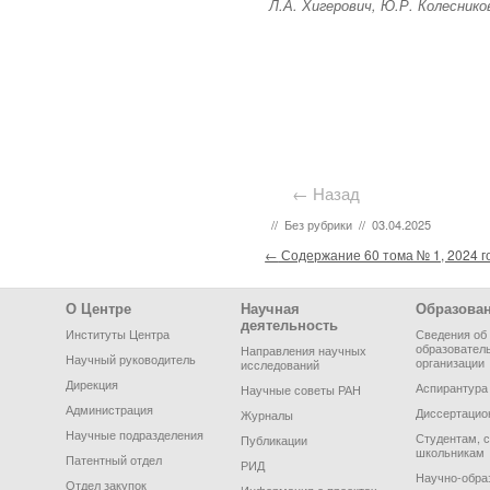
Л.А. Хигерович, Ю.Р. Колеснико
← Назад
//
Без рубрики
//
03.04.2025
Post navigation
←
Содержание 60 тома № 1, 2024 г
Footer Menu
О Центре
Научная
Образова
деятельность
Институты Центра
Сведения об
образовател
Направления научных
Научный руководитель
организации
исследований
Дирекция
Аспирантура
Научные советы РАН
Администрация
Диссертацио
Журналы
Научные подразделения
Студентам, 
Публикации
школьникам
Патентный отдел
РИД
Научно-обра
Отдел закупок
Информация о проектах