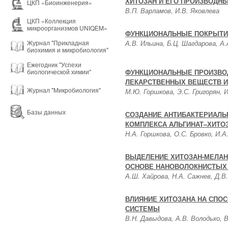
ХИТОЗАН И ЕГО ПРОИЗВОДНЫ
ЦКП «Биоинженерия»
В.П. Варламов, И.В. Яковлева
ЦКП «Коллекция
микроорганизмов UNIQEM»
ФУНКЦИОНАЛЬНЫЕ ПОКРЫТИЯ
А.В. Ильина, Б.Ц. Шагдарова, А.
Журнал "Прикладная
биохимия и микробиология"
Ежегодник "Успехи
ФУНКЦИОНАЛЬНЫЕ ПРОИЗВОД
биологической химии"
ЛЕКАРСТВЕННЫХ ВЕЩЕСТВ И
Журнал "Микробиология"
М.Ю. Горшкова, Э.С. Григорян, 
Базы данных
СОЗДАНИЕ АНТИБАКТЕРИАЛЬ
КОМПЛЕКСА АЛЬГИНАТ–ХИТОЗ
Н.А. Горшкова, О.С. Бровко, И.А
ВЫДЕЛЕНИЕ ХИТОЗАН-МЕЛАН
ОСНОВЕ НАНОВОЛОКНИСТЫХ
А.Ш. Хайрова, Н.А. Сажнев, Д.В
ВЛИЯНИЕ ХИТОЗАНА НА СПО
СИСТЕМЫ
В.Н. Давыдова, А.В. Володько, В