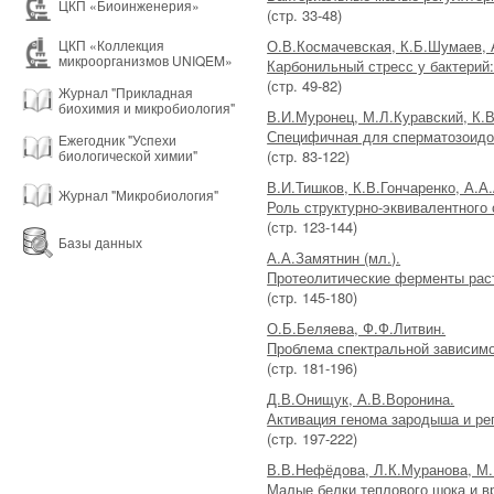
ЦКП «Биоинженерия»
(стр. 33-48)
О.В.Космачевская, К.Б.Шумаев, 
ЦКП «Коллекция
микроорганизмов UNIQEM»
Карбонильный стресс у бактерий:
(стр. 49-82)
Журнал "Прикладная
биохимия и микробиология"
В.И.Муронец, М.Л.Куравский, К.
Специфичная для сперматозоидо
Ежегодник "Успехи
(стр. 83-122)
биологической химии"
В.И.Тишков, К.В.Гончаренко, А.А
Журнал "Микробиология"
Роль структурно-эквивалентного 
(стр. 123-144)
Базы данных
А.А.Замятнин (мл.).
Протеолитические ферменты раст
(стр. 145-180)
О.Б.Беляева, Ф.Ф.Литвин.
Проблема спектральной зависимо
(стр. 181-196)
Д.В.Онищук, А.В.Воронина.
Активация генома зародыша и ре
(стр. 197-222)
В.В.Нефёдова, Л.К.Муранова, М.
Малые белки теплового шока и в