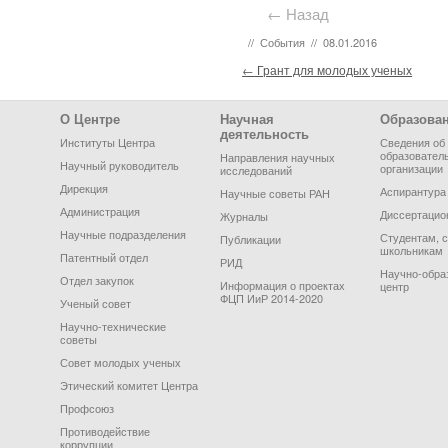
← Назад
//
События
//
08.01.2016
Post navigation
←
Грант для молодых ученых
Footer Menu
О Центре
Научная
Образова
деятельность
Институты Центра
Сведения об
образовател
Направления научных
Научный руководитель
организации
исследований
Дирекция
Аспирантура
Научные советы РАН
Администрация
Диссертацио
Журналы
Научные подразделения
Студентам, 
Публикации
школьникам
Патентный отдел
РИД
Научно-обра
Отдел закупок
Информация о проектах
центр
ФЦП ИиР 2014-2020
Ученый совет
Научно-технические
советы
Совет молодых ученых
Этический комитет Центра
Профсоюз
Противодействие
коррупции