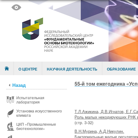
Skip to content
Menu
О ЦЕНТРЕ
НАУЧНАЯ ДЕЯТЕЛЬНОСТЬ
ОБРАЗОВАНИЕ
55-й том ежегодника «Ус
Назад
Испытательная
лаборатория
Установка искусственного
Т.Л.Ажикина, Д.В.Игнатов, Е.Г.С
климата
Роль малых некодирующих РНК в
(стр. 3-32)
ЦКП «Промышленные
биотехнологии»
В.Н.Мурина, А.Д.Никулин.
Бактериальные малые регуляторн