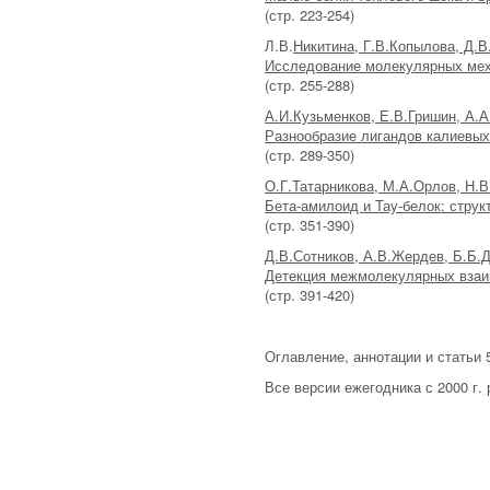
(стр. 223-254)
Л.В.
Никитина, Г.В.Копылова, Д.
Исследование молекулярных мех
(стр. 255-288)
А.И.Кузьменков, Е.В.Гришин, А.А
Разнообразие лигандов калиевых 
(стр. 289-350)
О.Г.Татарникова, М.А.Орлов, Н.В
Бета-амилоид и Тау-белок: струк
(стр. 351-390)
Д.В.Сотников, А.В.Жердев, Б.Б.Д
Детекция межмолекулярных взаим
(стр. 391-420)
Оглавление, аннотации и статьи
Все версии ежегодника с 2000 г