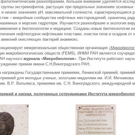
с филогенетическим разнообразием, большое внимание уделяется исслед
группы экстремофилов, растущих при предельных значениях основных ф
х и низких значениях рН, максимальной солености, характеризующиеся 
стем – микробные сообщества нефтяных месторождений, хранилищ ради
 наземных и морских гидротерм. Изучаются разнообразие и экология виру
рименения в биотехнологии и медицине. Созданы новые биотехнологии 
личения нефтеотдачи нефтяными пластами, очистки почв и осадков от н
 аммоний окисляющих бактерий анаммокс.
ункционирует межрегиональная общественная организация
«Микробиолог
ии микробиологических обществ (FEMS). ИНМИ РАН является соучреди
РАН научного
журнала «Микробиология»
. При Институте работают науч
суждению премии имени С.Н.Виноградского РАН.
а награждены Государственными премиями, Ленинской премией, премие
 премией для молодых ученых, золотыми медалями им. И.И. Мечникова и
им. В.Р. Вильямса, премиями им. С.Н. Виноградского, международной 
премий и наград, полученных сотрудниками Института микробиолог