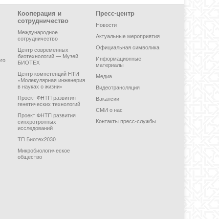
Кооперация и
Пресс-центр
сотрудничество
Новости
Международное
Актуальные мероприятия
сотрудничество
Официальная символика
Центр современных
биотехнологий — Музей
Информационные
го
БИОТЕХ
материалы
Центр компетенций НТИ
Медиа
«Молекулярная инженерия
в науках о жизни»
Видеотрансляция
Проект ФНТП развития
Вакансии
генетических технологий
СМИ о нас
Проект ФНТП развития
Контакты пресс-службы
синхротронных
исследований
ТП Биотех2030
Микробиологическое
общество