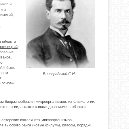
иков и
ги и
лимский,
,
 области
мшенецкий
,
ирования
Иванов
,
ию
РАН было
тором
Виноградский С.Н.
т
е основы
ем биоразнообразия микроорганизмов, их физиологии,
ехнологии, а также с исследованиями в области
В авторских коллекциях микроорганизмов
ле высокого ранга (новые филумы, классы, порядки,