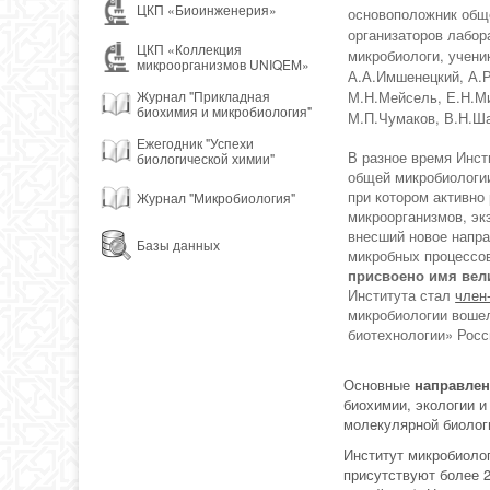
ЦКП «Биоинженерия»
основоположник обще
организаторов лабор
ЦКП «Коллекция
микробиологи, учени
микроорганизмов UNIQEM»
А.А.Имшенецкий, А.Р
Журнал "Прикладная
М.Н.Мейсель, Е.Н.Ми
биохимия и микробиология"
М.П.Чумаков, В.Н.Ша
Ежегодник "Успехи
В разное время Инс
биологической химии"
общей микробиологи
при котором активно
Журнал "Микробиология"
микроорганизмов, эк
внесший новое напра
Базы данных
микробных процессо
присвоено имя вели
Института стал
член
микробиологии воше
биотехнологии» Росс
Основные
направлен
биохимии, экологии и
молекулярной биолог
Институт микробиоло
присутствуют более 2