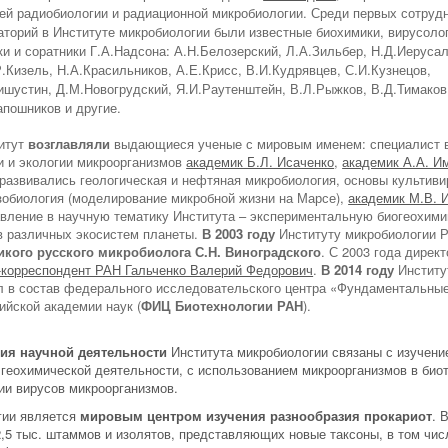
й радиобиологии и радиационной микробиологии. Среди первых сотрудн
аторий в Институте микробиологии были известные биохимики, вирусоло
ки и соратники Г.А.Надсона: А.Н.Белозерский, Л.А.Зильбер, Н.Д.Иеруса
.Кизель, Н.А.Красильников, А.Е.Крисс, В.И.Кудрявцев, С.И.Кузнецов,
шустин, Д.М.Новогрудский, Я.И.Раутенштейн, В.Л.Рыжков, В.Д.Тимаков
пошников и другие.
титут
возглавляли
выдающиеся ученые с мировым именем: специалист в
и и экологии микроорганизмов
академик Б.Л. Исаченко
,
академик А.А. И
 развивались геологическая и нефтяная микробиология, основы культив
зобиология (моделирование микробной жизни на Марсе),
академик М.В. 
вление в научную тематику Института – экспериментальную биогеохим
в различных экосистем планеты.
В 2003 году
Институту микробиологии 
кого русского микробиолога С.Н. Виноградского
. С 2003 года дирек
-корреспондент РАН Гальченко Валерий Федорович
.
В 2014 году
Институ
л в состав федерального исследовательского центра «Фундаментальны
ийской академии наук (
ФИЦ Биотехнологии РАН
).
ия научной деятельности
Института микробиологии связаны с изучени
 геохимической деятельности, с использованием микроорганизмов в биот
ии вирусов микроорганизмов.
гии является
мировым центром изучения разнообразия прокариот
. 
,5 тыс. штаммов и изолятов, представляющих новые таксоны, в том чис