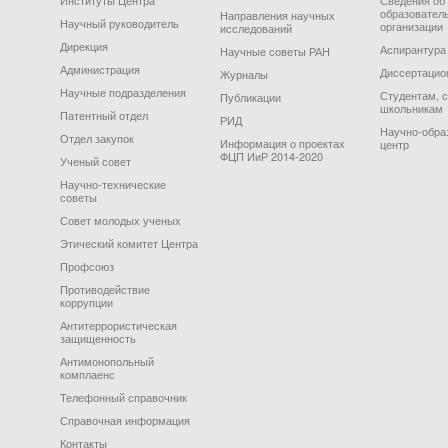
Институты Центра
Сведения об
образовател
Направления научных
Научный руководитель
организации
исследований
Дирекция
Аспирантура
Научные советы РАН
Администрация
Диссертацио
Журналы
Научные подразделения
Студентам, 
Публикации
школьникам
Патентный отдел
РИД
Научно-обра
Отдел закупок
Информация о проектах
центр
ФЦП ИиР 2014-2020
Ученый совет
Научно-технические
советы
Совет молодых ученых
Этический комитет Центра
Профсоюз
Противодействие
коррупции
Антитеррористическая
защищенность
Антимонопольный
комплаенс
Телефонный справочник
Справочная информация
Контакты