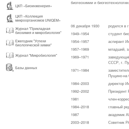
биогеохимии и биогеотехнологии
ЦКП «Биоинженерия»
ЦКП «Коллекция
микроорганизмов UNIQEM»
06 декабря 1930
родился в г
Журнал "Прикладная
биохимия и микробиология"
1949‒1954
студент би
Ежегодник "Успехи
1954‒1957
аспирант И
биологической химии"
1957‒1969
младший, з
Журнал "Микробиология"
1969‒1971
заведующий
СССР, г. П
Базы данных
1971‒1984
заместител
Пущино-на 
1984‒2003
директор И
1992‒2002
Президент 
1981
член-корре
1984‒2018
главный ре
1987
академик 
2003–2018
Советник Р