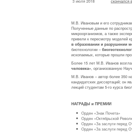
3 июля 2018
скончался в
М.В. Ивановым и его сотрудник
Полученные данные по распрост
микроорганизмов, а также экспе
привели к пересмотру моделей к
в образовании и разрушении 
биотехнологии –
биогеотехноло
ископаемых, которые прошли про
Более 15 лет М.В. Иванов возг
человека»
, организованную На
М.В. Иванов – автор более 350 н
кандидатских диссертаций; он я
лекций студентам 5-го курса био
НАГРАДЫ и ПРЕМИИ
Орден «Знак Почета»
Орден «Октябрьской Револ
Орден «За заслуги перед От
Орден «За заслуги перед От