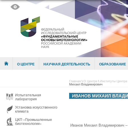
Skip to content
Menu
О ЦЕНТРЕ
НАУЧНАЯ ДЕЯТЕЛЬНОСТЬ
ОБРАЗОВАНИЕ
Главная
\
О Центре
\
Институты Центра
Михаил Владимирович
Испытательная
ИВАНОВ МИХАИЛ ВЛАД
лаборатория
Установка искусственного
климата
ЦКП «Промышленные
биотехнологии»
Иванов Михаил Владимирович – с