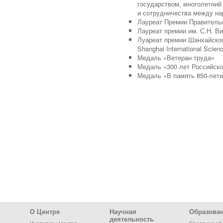
государством, многолетний
и сотрудничества между н
Лауреат Премии Правительст
Лауреат премии им. С.Н. В
Луареат премии Шанхайског
Shanghai International Scien
Медаль «Ветеран труда»
Медаль «300 лет Российск
Медаль «В память 850-лет
Footer Menu
О Центре
Научная
Образова
деятельность