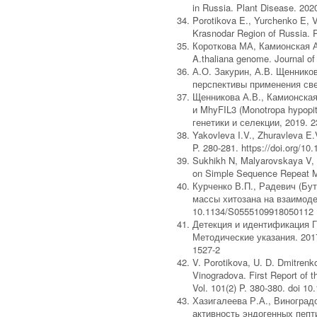
in Russia. Plant Disease. 20
Porotikova E., Yurchenko E, Vi
Krasnodar Region of Russia. 
Короткова МА, Камионская А.
A.thaliana genome. Journal o
А.О. Закурин, А.В. Щеннико
перспективы применения свет
Щенникова А.В., Камионская
и MhyFIL3 (Monotropa hypop
генетики и селекции, 2019. 23
Yakovleva I.V., Zhuravleva E.
P. 280-281. https://doi.org/1
Sukhikh N, Malyarovskaya V, 
on Simple Sequence Repeat Mar
Курченко В.П., Радевич (Бут
массы хитозана на взаимодей
10.1134/S0555109918050112
Детекция и идентификация 
Методические указания. 2017
1527-2
V. Porotikova, U. D. Dmitrenk
Vinogradova. First Report of 
Vol. 101(2) P. 380-380. doi 
Хазигалеева Р.А., Виноградо
активность эндогенных пептид