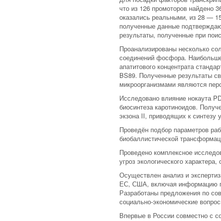
что из 126 промоторов найдено 
оказались реальными, из 28 — 1
полученные данные подтверждаю
результаты, полученные при поис
Проанализированы несколько сол
соединений фосфора. Наибольшее
апатитового концентрата стандартн
BS89. Полученные результаты св
микроорганизмами являются перс
Исследовано влияние нокаута PD
биосинтеза каротиноидов. Получ
экзона II, приводящих к синтезу
Проведён подбор параметров раб
биобаллистической трансформаци
Проведено комплексное исследов
угроз экологического характера,
Осуществлен анализ и экспертиз
ЕС, США, включая информацию по
Разработаны предложения по сов
социально-экономические вопрос
Впервые в России совместно с 