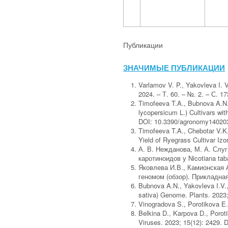
Публикации
ЗНАЧИМЫЕ ПУБЛИКАЦИИ
Varlamov V. P., Yakovleva I. V
2024. – Т. 60. – №. 2. – С. 17
Timofeeva T.A., Bubnova A.N.
lycopersicum L.) Cultivars wi
DOI: 10.3390/agronomy14020
Timofeeva T.A., Chebotar V.K.
Yield of Ryegrass Cultivar Iz
А. В. Нежданова, М. А. Слу
каротиноидов у Nicotiana ta
Яковлева И.В., Камионская 
геномом (обзор). Прикладная
Bubnova A.N., Yakovleva I.V.,
sativa) Genome. Plants. 2023
Vinogradova S., Porotikova E.
Belkina D., Karpova D., Porot
Viruses. 2023; 15(12): 2429.