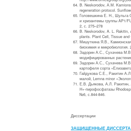
B. Neskorodov, А.М. Kamionska
regeneration protocol. Sunflow
Головешкина Е. Н., Шульга О
и хризантемы группы AP1/FU
2, с. 275–278
B. Neskorodov, A. L. Rakitin,
plants. Plant Cell, Tissue an
Мишуткина Я.В., Камионская
биохимия и микробиология. 20
Задорин А.С., Сухачева М.В.
модифицированных растениях
Задорин А.С., Сухачева М.В
картофеля сорта «Елизавета»
Гайдукова С.Е., Ракитин А.Л
малой, Lemna minor «Экологи
Е.В. Дьякова, А.Л. Ракитин,
H+-пирофосфатазы Rhodospir
№6, с.844-846.
Диссертации
ЗАЩИЩЕННЫЕ ДИССЕРТА