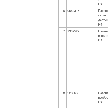
РФ
6
9553315
Патент
селек
дости
РФ
7
2337529
Патент
изобр
РФ
8
2286669
Патент
изобр
РФ