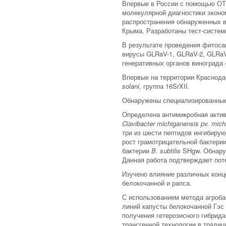
Впервые в России с помощью ОТ
молекулярной диагностики эконо
распространения обнаруженных в
Крыма. Разработаны тест-систем
В результате проведения фитоса
вирусы GLRaV-1, GLRaV-2, GLRa
генеративных органов винограда
Впервые на территории Краснод
solani
, группа 16SrXII.
Обнаружены специализированные 
Определена антимикробная актив
Clavibacter michiganensis pv. mich
три из шести пептидов ингибиру
рост грамотрицательной бактерии
бактерии
B. subtilis
SHgw. Обнаруж
Данная работа подтверждает пот
Изучено влияние различных конц
белокочанной и рапса.
С использованием метода агроб
линий капусты белокочанной Гэс 
получения гетерозисного гибрид
трансгенной технологии в тради