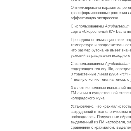
Оптимизированы параметры реге
трансформированные растения
L
эффективную экспрессию.
С использованием
Agrobacterium
сорта «Скороспелый 87» Была пок
Проведена оптимизация таких па
температура и продолжительност
что размер бутона не имеет знач
условий выращивания исходного
С использованием
Agrobacterium
содержащих ген cry IIIa, опред
3 трансгенные линии (2904 кгс/1
1 полную копию гена на геном, с
3-х летние полевые испытаний по
ГМ линии в существенной степен
колорадского жука.
Установлено, что крахмалистост
затруднений в технологическом 
наблюдалось. Полученные образ
выделенный из ГМ картофеля, ха
сравнению с крахмалом, выделен