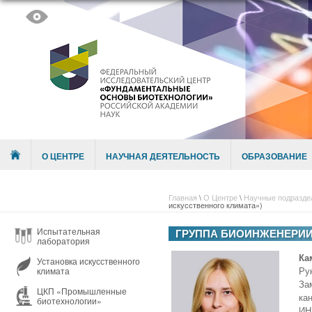
Skip to content
Menu
О ЦЕНТРЕ
НАУЧНАЯ ДЕЯТЕЛЬНОСТЬ
ОБРАЗОВАНИЕ
Главная
\
О Центре
\
Научные подразде
искусственного климата»)
Испытательная
ГРУППА БИОИНЖЕНЕРИИ
лаборатория
Ка
Установка искусственного
Ру
климата
За
ЦКП «Промышленные
ка
биотехнологии»
ИН