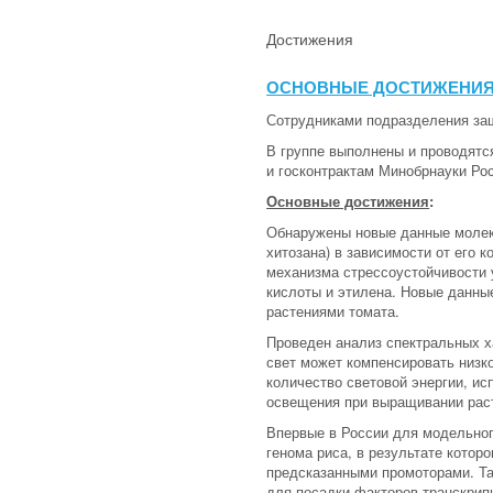
Достижения
ОСНОВНЫЕ ДОСТИЖЕНИ
Сотрудниками подразделения за
В группе выполнены и проводятс
и госконтрактам Минобрнауки Ро
Основные достижения
:
Обнаружены новые данные молеку
хитозана) в зависимости от его 
механизма стрессоустойчивости 
кислоты и этилена. Новые данны
растениями томата.
Проведен анализ спектральных ха
свет может компенсировать низко
количество световой энергии, и
освещения при выращивании раст
Впервые в России для модельног
генома риса, в результате котор
предсказанными промоторами. Та
для посадки факторов транскрип