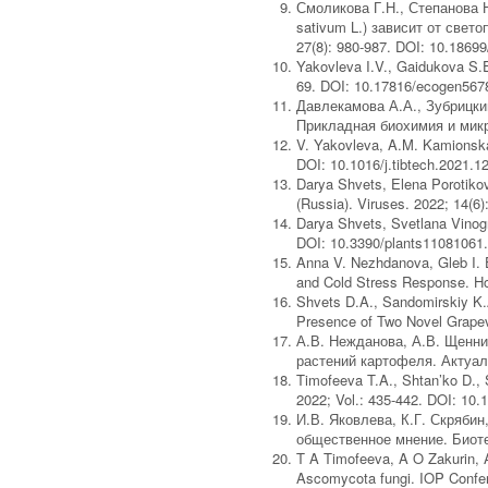
Смоликова Г.Н., Степанова
sativum L.) зависит от свет
27(8): 980-987. DOI: 10.1869
Yakovleva I.V., Gaidukova S.
69. DOI: 10.17816/ecogen567
Давлекамова А.А., Зубрицки
Прикладная биохимия и микро
V. Yakovleva, A.M. Kamionskay
DOI: 10.1016/j.tibtech.2021.1
Darya Shvets, Elena Porotiko
(Russia). Viruses. 2022; 14(6
Darya Shvets, Svetlana Vinogr
DOI: 10.3390/plants11081061
Anna V. Nezhdanova, Gleb I. E
and Cold Stress Response. Hor
Shvets D.A., Sandomirskiy K.
Presence of Two Novel Grapev
А.В. Нежданова, А.В. Щенн
растений картофеля. Актуаль
Timofeeva T.A., Shtan’ko D., 
2022; Vol.: 435-442. DOI: 10.
И.В. Яковлева, К.Г. Скряби
общественное мнение. Биотехн
T A Timofeeva, A O Zakurin, A
Ascomycota fungi. IOP Confer