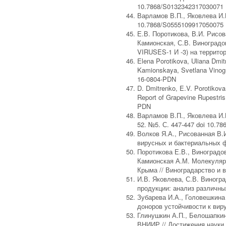
10.7868/S0132342317030071
Варламов В.П., Яковлева И.
10.7868/S0555109917050075
Е.В. Поротикова, В.И. Рисов
Камионская, С.В. Виноград
VIRUSES-1 И -3) на территор
Elena Porotikova, Uliana Dmit
Kamionskaya, Svetlana Vinogra
16-0804-PDN
D. Dmitrenko, E.V. Porotikova
Report of Grapevine Rupestris 
PDN
Варламов В.П., Яковлева И.
52. №5. С. 447-447 doi 10.7
Волков Я.А., Рисованная В.
вирусных и бактериальных ф
Поротикова Е.В., Виноградов
Камионская А.М. Молекулярн
Крыма // Виноградарство и в
И.В. Яковлева, С.В. Виногр
продукции: анализ различных
Зубарева И.А., Головешкина 
доноров устойчивости к виру
Глинушкин А.П., Белошапкин
ВНИИР // Достижения науки 