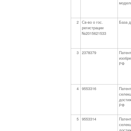
модел
2
Св-во о гос.
База 
регистрации
№2015621533
3
2378379
Патент
изобр
РФ
4
9553316
Патент
селек
дости
РФ
5
9553314
Патент
селек
дости