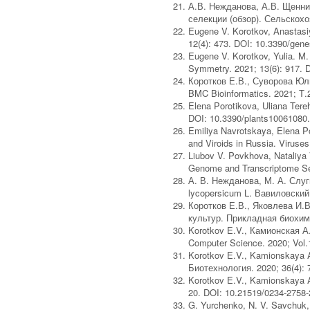
А.В. Нежданова, А.В. Щенни
селекции (обзор). Сельскохоз
Eugene V. Korotkov, Anastasi
12(4): 473. DOI: 10.3390/gen
Eugene V. Korotkov, Yulia. M.
Symmetry. 2021; 13(6): 917.
Коротков Е.В., Суворова Юлия
BMC Bioinformatics. 2021; Т.
Elena Porotikova, Uliana Tereh
DOI: 10.3390/plants10061080
Emiliya Navrotskaya, Elena P
and Viroids in Russia. Viruse
Liubov V. Povkhova, Nataliya 
Genome and Transcriptome Seq
А. В. Нежданова, М. А. Слу
lycopersicum L. Вавиловский 
Коротков Е.В., Яковлева И.
культур. Прикладная биохими
Korotkov E.V., Камионская А.
Computer Science. 2020; Vol.
Korotkov E.V., Kamionskaya
Биотехнология. 2020; 36(4): 
Korotkov E.V., Kamionskaya 
20. DOI: 10.21519/0234-2758-
G. Yurchenko, N. V. Savchuk, E