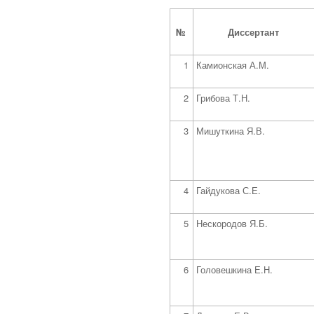
№
Диссертант
1
Камионская А.М.
2
Грибова Т.Н.
3
Мишуткина Я.В.
4
Гайдукова С.Е.
5
Нескородов Я.Б.
6
Головешкина Е.Н.