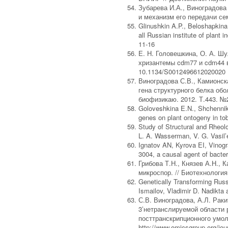
Зубарева И.А., Виноградова 
и механизм его передачи се
Glinushkin A.P., Beloshapkina
all Russian institute of plan
11-16
Е. Н. Головешкина, О. А. Шу
хризантемы cdm77 и cdm44 в
10.1134/S0012496612020020
Виноградова С.В., Камионск
гена структурного белка об
биофизикаю. 2012. Т.443. №2
Goloveshkina E.N., Shchennik
genes on plant ontogeny in to
Study of Structural and Rheolo
L. A. Wasserman, V. G. Vasil’
Ignatov AN, Kyrova EI, Vino
3004, a causal agent of bact
Грибова Т.Н., Князев А.Н.,
микроспор. // Биотехнология
Genetically Transforming Russ
Ismailov, Vladimir D. Nadikta
С.В. Виноградова, А.Л. Раки
3’нетранслируемой области 
посттранскрипционного умолк
http://www.omicsgroup.org/jo