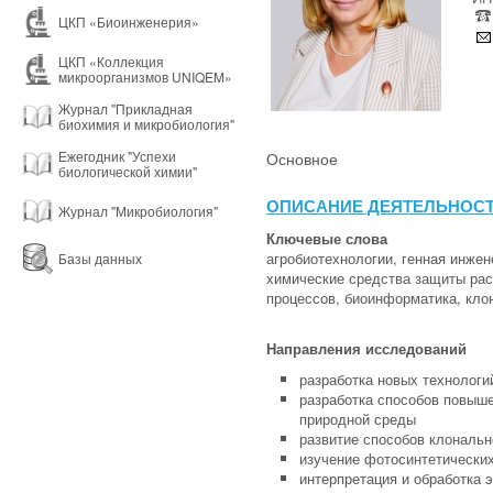
ЦКП «Биоинженерия»
ЦКП «Коллекция
микроорганизмов UNIQEM»
Журнал "Прикладная
биохимия и микробиология"
Ежегодник "Успехи
Основное
биологической химии"
ОПИСАНИЕ ДЕЯТЕЛЬНОС
Журнал "Микробиология"
Ключевые слова
агробиотехнологии, генная инжен
Базы данных
химические средства защиты рас
процессов, биоинформатика, кл
Направления исследований
разработка новых технологи
разработка способов повыше
природной среды
развитие способов клональ
изучение фотосинтетически
интерпретация и обработка