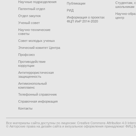
Научные подразделения
Студентам, 
Публикации
школьникам
Патентный отдел
РИД
Научно-обра
Отдел закупок
Информация о проектах
центр
ФЦП ИиР 2014-2020
Ученый совет
Научно-технические
советы
Совет молодых ученых
Этический комитет Центра
Профсоюз
Противодействие
коррупции
Антитеррористическая
защищенность
Антимонопольный
комплаенс
Телефонный справочник
Справочная информация
Контакты
Все материалы сайта доступны по лицензии: Creative Commons Attribution 4.0 Interna
© Авторские права на дизайн сайта и визуальное оформления принадлежат ФИЦ Би