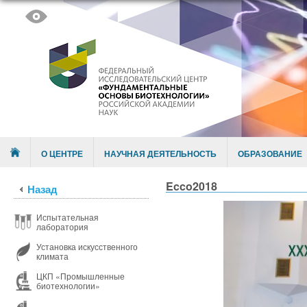
Skip to content
Menu
О ЦЕНТРЕ
НАУЧНАЯ ДЕЯТЕЛЬНОСТЬ
ОБРАЗОВАНИЕ
Ecco2018
Назад
Испытательная
лаборатория
Установка искусственного
климата
ЦКП «Промышленные
биотехнологии»