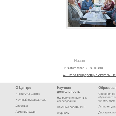
← Назад
//
Фотогалерея
//
20.09.2018
Post navigation
←
Школа-конференция Актуальные 
Footer Menu
О Центре
Научная
Образова
деятельность
Институты Центра
Сведения об
образовател
Направления научных
Научный руководитель
организации
исследований
Дирекция
Аспирантура
Научные советы РАН
Администрация
Диссертацио
Журналы