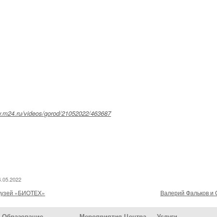
w.m24.ru/videos/gorod/21052022/463687
4.05.2022
музей «БИОТЕХ»
Валерий Фальков и 
Образование
Мероприятия Центра
Услуги