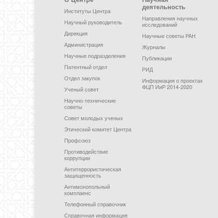
деятельность
Институты Центра
Направления научных
Научный руководитель
исследований
Дирекция
Научные советы РАН
Администрация
Журналы
Научные подразделения
Публикации
Патентный отдел
РИД
Отдел закупок
Информация о проектах
ФЦП ИиР 2014-2020
Ученый совет
Научно-технические
советы
Совет молодых ученых
Этический комитет Центра
Профсоюз
Противодействие
коррупции
Антитеррористическая
защищенность
Антимонопольный
комплаенс
Телефонный справочник
Справочная информация