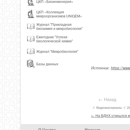
ЦКП «Биоинженерия»
ЦКП «Коллекция
микроорганизмов UNIQEM»
Журнал "Прикладная
биохимия и микробиология"
Ежегодник "Успехи
биологической химии"
Журнал "Микробиология"
Базы данных
Источник:
https://ww
← Назад
//
Видеоматериалы
//
2
Post navigation
←
На ВДНХ открылся 
Footer Menu
О Центре
Научная