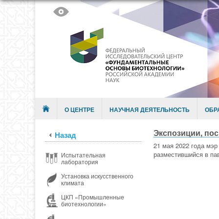
Skip to content
Menu
О ЦЕНТРЕ
НАУЧНАЯ ДЕЯТЕЛЬНОСТЬ
ОБР
Экспозиции, по
Назад
21 мая 2022 года мэ
разместившийся в па
Испытательная
лаборатория
Установка искусственного
климата
ЦКП «Промышленные
биотехнологии»