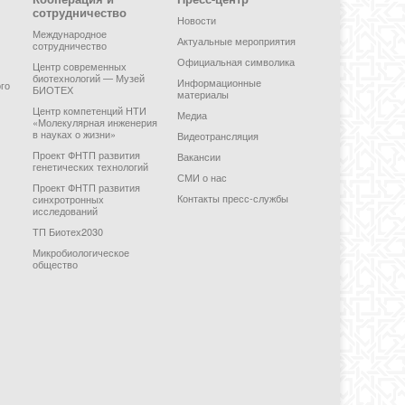
сотрудничество
Новости
Международное
Актуальные мероприятия
сотрудничество
Официальная символика
Центр современных
биотехнологий — Музей
Информационные
го
БИОТЕХ
материалы
Центр компетенций НТИ
Медиа
«Молекулярная инженерия
в науках о жизни»
Видеотрансляция
Проект ФНТП развития
Вакансии
генетических технологий
СМИ о нас
Проект ФНТП развития
Контакты пресс-службы
синхротронных
исследований
ТП Биотех2030
Микробиологическое
общество