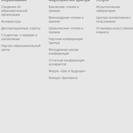
Сведения об
Баховские чтения и
Испытательная
образовательной
премии
лаборатория
организации
Виноградские чтения и
Центры коллективного
Аспирантура
премии
пользования
Диссертационные советы
Шорыгинские чтения и
Установка искусственно
премии
климата
Студентам, стажерам и
школьникам
Научная конференция
Центра
Научно-образовательный
центр
Молодежная школа-
конференция
Отчетная конференция
аспирантов
Форум «Шаг в будущее»
Конкурс Кретовича