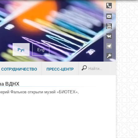
Телефонны
справочник
Контакты
YouTube
ВКонтакте
Telegram
Рус
Eng
Раздел дл
сотруднико
Search
 СОТРУДНИЧЕСТВО
ПРЕСС-ЦЕНТР
на ВДНХ
алерий Фальков открыли музей «БИОТЕХ»,