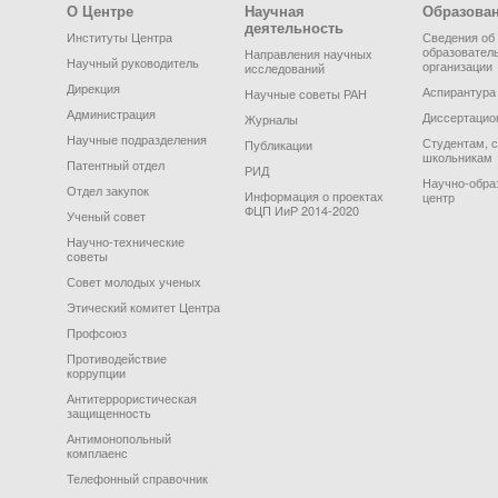
Footer Menu
О Центре
Научная
Образова
деятельность
Институты Центра
Сведения об
образовател
Направления научных
Научный руководитель
организации
исследований
Дирекция
Аспирантура
Научные советы РАН
Администрация
Диссертацио
Журналы
Научные подразделения
Студентам, 
Публикации
школьникам
Патентный отдел
РИД
Научно-обра
Отдел закупок
Информация о проектах
центр
ФЦП ИиР 2014-2020
Ученый совет
Научно-технические
советы
Совет молодых ученых
Этический комитет Центра
Профсоюз
Противодействие
коррупции
Антитеррористическая
защищенность
Антимонопольный
комплаенс
Телефонный справочник