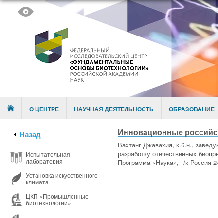
Skip to content
Menu
О ЦЕНТРЕ
НАУЧНАЯ ДЕЯТЕЛЬНОСТЬ
ОБРАЗОВАНИЕ
Инновационные российс
Назад
Вахтанг Джавахия, к.б.н., заве
разработку отечественных биопр
Испытательная
лаборатория
Программа «Наука», т/к Россия 2
Установка искусственного
климата
ЦКП «Промышленные
биотехнологии»