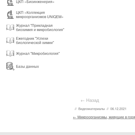
ЦКП «Биоинженерия»
ЦКП «Коллекция
микроорганизмов UNIQEM»
Журнал "Прикладная
биохимия и микробиология"
Ежегодник "Успехи
биологической химии"
Журнал "Микробиология"
Базы данных
← Назад
//
Видеоматериалы
//
06.12.2021
Post navigation
←
Микроорганизмы, живущие в горя