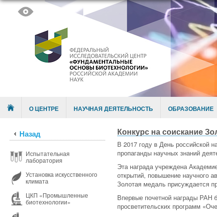
Skip to content
Menu
О ЦЕНТРЕ
НАУЧНАЯ ДЕЯТЕЛЬНОСТЬ
ОБРАЗОВАНИЕ
Конкурс на соискание З
Назад
В 2017 году в День российской 
пропаганды научных знаний деят
Испытательная
лаборатория
Эта награда учреждена Академие
Установка искусственного
открытий, повышение научного ав
климата
Золотая медаль присуждается п
ЦКП «Промышленные
Впервые почетной награды РАН б
биотехнологии»
просветительских программ «Оче