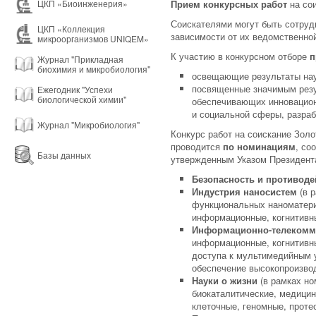
Прием конкурсных работ
на со
ЦКП «Биоинженерия»
Соискателями могут быть сотруд
ЦКП «Коллекция
зависимости от их ведомственно
микроорганизмов UNIQEM»
К участию в конкурсном отборе
п
Журнал "Прикладная
биохимия и микробиология"
освещающие результаты нау
посвященные значимым резул
Ежегодник "Успехи
биологической химии"
обеспечивающих инновацион
и социальной сферы, разра
Журнал "Микробиология"
Конкурс работ на соискание Зол
проводится
по номинациям
, со
Базы данных
утвержденным Указом Президент
Безопасность и противоде
Индустрия наносистем
(в р
функциональных наноматериа
информационные, когнитивны
Информационно-телекомм
информационные, когнитивны
доступа к мультимедийным 
обеспечение высокопроизво
Науки о жизни
(в рамках но
биокаталитические, медицин
клеточные, геномные, проте