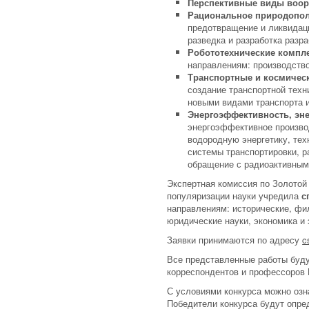
Перспективные виды воор
Рациональное природопо
предотвращение и ликвидаци
разведка и разработка разр
Робототехнические компле
направлениям: производство
Транспортные и космичес
создание транспортной техн
новыми видами транспорта и
Энергоэффективность, эне
энергоэффективное производ
водородную энергетику, тех
системы транспортировки, р
обращение с радиоактивным
Экспертная комиссия по Золотой
популяризации науки учредила
с
направлениям: исторические, фил
юридические науки, экономика и
Заявки принимаются по адресу
c
Все представленные работы буд
корреспондентов и профессоров 
С условиями конкурса можно озн
Победители конкурса будут опред