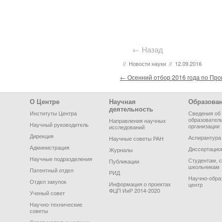
← Назад
//
Новости науки
//
12.09.2016
Post navigation
←
Осенний отбор 2016 года по Пр
Footer Menu
О Центре
Научная
Образова
деятельность
Институты Центра
Сведения об
образовател
Направления научных
Научный руководитель
организации
исследований
Дирекция
Аспирантура
Научные советы РАН
Администрация
Диссертацио
Журналы
Научные подразделения
Студентам, 
Публикации
школьникам
Патентный отдел
РИД
Научно-обра
Отдел закупок
Информация о проектах
центр
ФЦП ИиР 2014-2020
Ученый совет
Научно-технические
советы
Совет молодых ученых