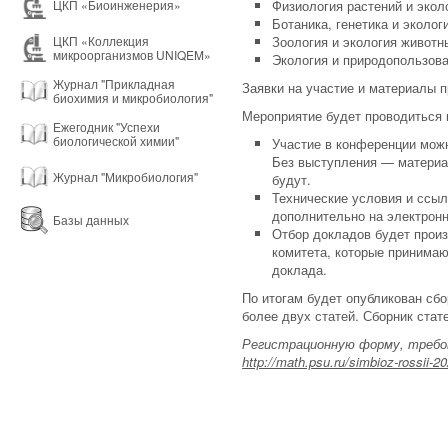
Физиология растений и экол
ЦКП «Биоинженерия»
Ботаника, генетика и эколог
Зоология и экология животн
ЦКП «Коллекция
микроорганизмов UNIQEM»
Экология и природопользов
Журнал "Прикладная
Заявки на участие и материалы
биохимия и микробиология"
Мероприятие будет проводиться в
Ежегодник "Успехи
биологической химии"
Участие в конференции можн
Без выступления — материа
Журнал "Микробиология"
будут.
Технические условия и ссыл
дополнительно на электронн
Базы данных
Отбор докладов будет произ
комитета, которые принимаю
доклада.
По итогам будет опубликован сбо
более двух статей. Сборник ста
Регистрационную форму, требо
http://math.psu.ru/simbioz-rossii-20