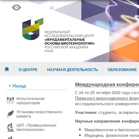
Skip to content
Menu
О ЦЕНТРЕ
НАУЧНАЯ ДЕЯТЕЛЬНОСТЬ
ОБРАЗОВАНИЕ
Международная конферен
Назад
С 24 по 25 октября 2022 года с
Пермского международного фору
Испытательная
лаборатория
исследовательского университет
Установка искусственного
Участники:
студенты, аспиранты 
климата
Научные направления конфер
ЦКП «Промышленные
Микробиология и биотехнол
биотехнологии»
Медицина, физиология чело