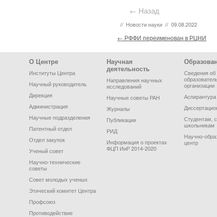
← Назад
//
Новости науки
//
09.08.2022
Post navigation
←
РФФИ переименован в РЦНИ
Footer Menu
О Центре
Научная
Образова
деятельность
Институты Центра
Сведения об
образовател
Направления научных
Научный руководитель
организации
исследований
Дирекция
Аспирантура
Научные советы РАН
Администрация
Диссертацио
Журналы
Научные подразделения
Студентам, 
Публикации
школьникам
Патентный отдел
РИД
Научно-обра
Отдел закупок
Информация о проектах
центр
ФЦП ИиР 2014-2020
Ученый совет
Научно-технические
советы
Совет молодых ученых
Этический комитет Центра
Профсоюз
Противодействие