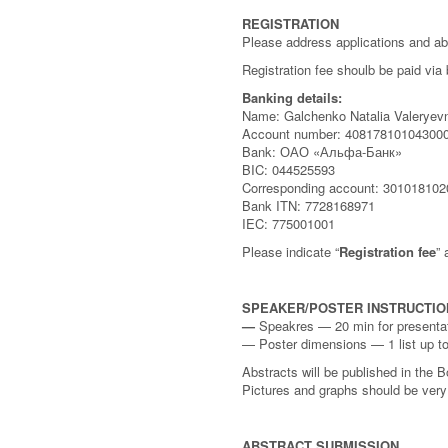
REGISTRATION
Please address applications and a
Registration fee shoulb be paid via 
Banking details:
Name: Galchenko Natalia Valeryev
Account number: 40817810104300
Bank: ОАО «Альфа-Банк»
BIC: 044525593
Corresponding account: 30101810
Bank ITN: 7728168971
IEC: 775001001
Please indicate “
Registration fee
”
SPEAKER/POSTER INSTRUCTIO
—
Speakres — 20 min for presenta
— Poster dimensions — 1 list up to
Abstracts will be published in the
Pictures and graphs should be very 
ABSTRACT SUBMISSION