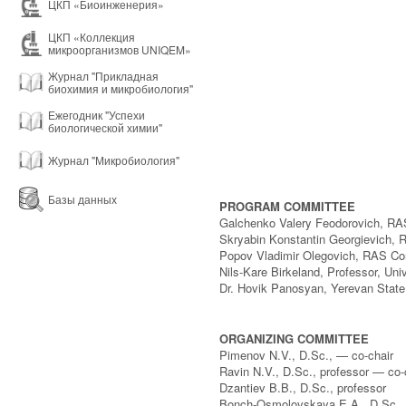
ЦКП «Биоинженерия»
ЦКП «Коллекция
микроорганизмов UNIQEM»
Журнал "Прикладная
биохимия и микробиология"
Ежегодник "Успехи
биологической химии"
Журнал "Микробиология"
Базы данных
PROGRAM COMMITTEE
Galchenko Valery Feodorovich, R
Skryabin Konstantin Georgievich,
Popov Vladimir Olegovich, RAS Co
Nils-Kare Birkeland, Professor, Uni
Dr. Hovik Panosyan, Yerevan State
ORGANIZING COMMITTEE
Pimenov N.V., D.Sc., — co-chair
Ravin N.V., D.Sc., professor — co-
Dzantiev B.B., D.Sc., professor
Bonch-Osmolovskaya E.A., D.Sc., 