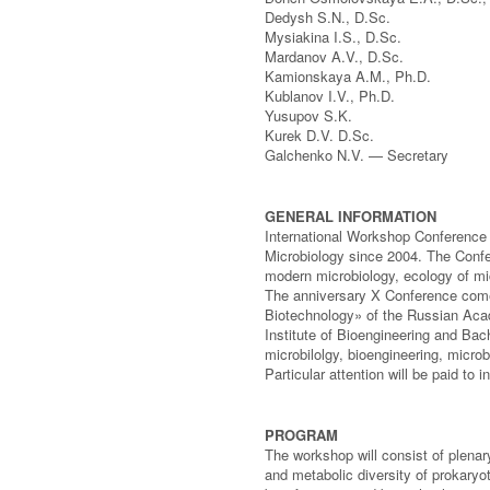
Dedysh S.N., D.Sc.
Mysiakina I.S., D.Sc.
Mardanov A.V., D.Sc.
Kamionskaya A.M., Ph.D.
Kublanov I.V., Ph.D.
Yusupov S.K.
Kurek D.V. D.Sc.
Galchenko N.V. — Secretary
GENERAL INFORMATION
International Workshop Conference 
Microbiology since 2004. The Conf
modern microbiology, ecology of m
The anniversary X Conference come
Biotechnology» of the Russian Aca
Institute of Bioengineering and Bach
microbilolgy, bioengineering, micr
Particular attention will be paid to 
PROGRAM
The workshop will consist of plenar
and metabolic diversity of prokaryo