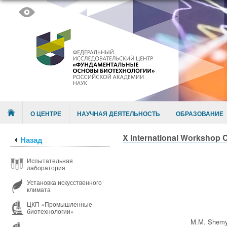
Skip to content
Menu
О ЦЕНТРЕ
НАУЧНАЯ ДЕЯТЕЛЬНОСТЬ
ОБРАЗОВАНИЕ
X International Workshop 
Назад
Испытательная
лаборатория
Установка искусственного
климата
ЦКП «Промышленные
биотехнологии»
M.M. Shemya