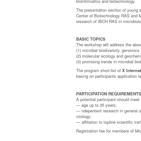
bioinfirmatics and biotechnology.
The presentation section of young 
Center of Biotechnology RAS and M.
research of IBCH RAS in microbiol
BASIC TOPICS
The workshop will address the above
(1) microbal biodiversity, genomic
(2) molecular ecology and geochemi
(3) promising trends in microbal bi
The program short-list of
X Interna
basing on participants application le
PARTICIPATION REQUIREMENT
A potential participant should meet 
— age up to 35 years;
— ndepentent research in general o
virology;
— affiliation to topline scientific inst
Registration fee for members of Mic