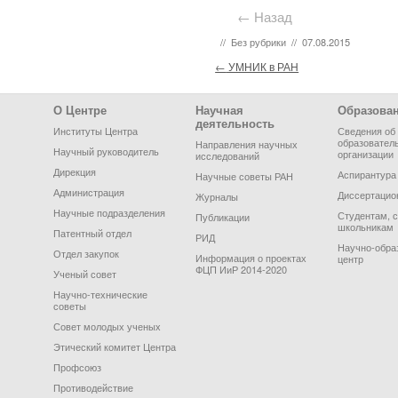
← Назад
//
Без рубрики
//
07.08.2015
Post navigation
←
УМНИК в РАН
Footer Menu
О Центре
Научная
Образова
деятельность
Институты Центра
Сведения об
образовател
Направления научных
Научный руководитель
организации
исследований
Дирекция
Аспирантура
Научные советы РАН
Администрация
Диссертацио
Журналы
Научные подразделения
Студентам, 
Публикации
школьникам
Патентный отдел
РИД
Научно-обра
Отдел закупок
Информация о проектах
центр
ФЦП ИиР 2014-2020
Ученый совет
Научно-технические
советы
Совет молодых ученых
Этический комитет Центра
Профсоюз
Противодействие