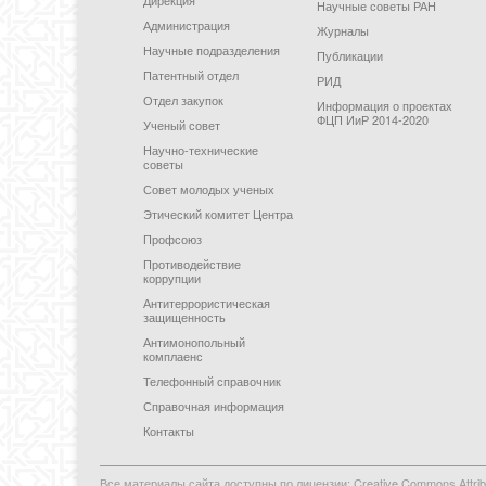
Научные советы РАН
Администрация
Журналы
Научные подразделения
Публикации
Патентный отдел
РИД
Отдел закупок
Информация о проектах
ФЦП ИиР 2014-2020
Ученый совет
Научно-технические
советы
Совет молодых ученых
Этический комитет Центра
Профсоюз
Противодействие
коррупции
Антитеррористическая
защищенность
Антимонопольный
комплаенс
Телефонный справочник
Справочная информация
Контакты
Все материалы сайта доступны по лицензии: Creative Commons Attributi