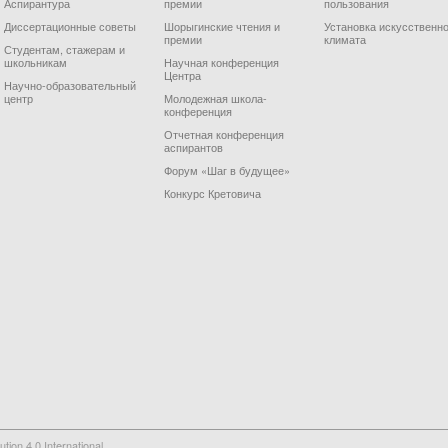
Аспирантура
премии
пользования
Диссертационные советы
Шорыгинские чтения и
Установка искусственно
премии
климата
Студентам, стажерам и
школьникам
Научная конференция
Центра
Научно-образовательный
центр
Молодежная школа-
конференция
Отчетная конференция
аспирантов
Форум «Шаг в будущее»
Конкурс Кретовича
on 4.0 International