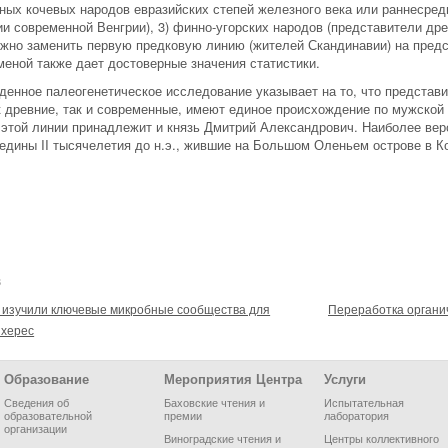
пных кочевых народов евразийских степей железного века или раннесре
ии современной Венгрии), 3) финно-угорских народов (представители др
ожно заменить первую предковую линию (жителей Скандинавии) на предс
аменой также дает достоверные значения статистики.
еденное палеогенетическое исследование указывает на то, что предста
к древние, так и современные, имеют единое происхождение по мужской 
 этой линии принадлежит и князь Дмитрий Александрович. Наиболее ве
едины II тысячелетия до н.э., жившие на Большом Оленьем острове в К
3
и изучили ключевые микробные сообщества для
Переработка органи
 херес
Образование
Мероприятия Центра
Услуги
Сведения об
Баховские чтения и
Испытательная
образовательной
премии
лаборатория
организации
Виноградские чтения и
Центры коллективного