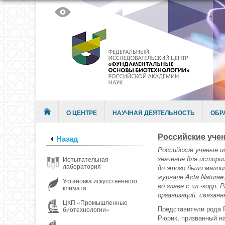
Skip to content
Menu
О ЦЕНТРЕ
НАУЧНАЯ ДЕЯТЕЛЬНОСТЬ
ОБР
Российские уче
Назад
Российские ученые и
значение для истори
Испытательная
лаборатория
до этого были малои
журнале Acta Naturae
Установка искусственного
во главе с чл.-корр
климата
организаций, связанн
ЦКП «Промышленные
Представители рода Р
биотехнологии»
Рюрик, призванный на