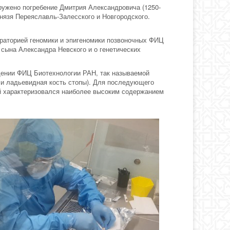
ружено погребение Дмитрия Александровича (1250-
князя Переяславль-Залесского и Новгородского.
бораторией геномики и эпигеномики позвоночных ФИЦ
сына Александра Невского и о генетических
щении ФИЦ Биотехнологии РАН, так называемой
а и ладьевидная кость стопы). Для последующего
ый характеризовался наиболее высоким содержанием