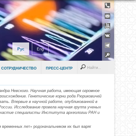
Телефонны
справочник
Контакты
YouTube
ВКонтакте
Telegram
Рус
Eng
Раздел дл
сотруднико
Search
 СОТРУДНИЧЕСТВО
ПРЕСС-ЦЕНТР
андра Невского. Научная работа, имеющая огромное
роисхождение. Генетические корни рода Рюриковичей
вать. Впервые в научной работе, опубликованной в
России. Исследование провела научная группа ученых
и участие специалисты Института археологии РАН и
ти временных лет» родоначальником их был варяг