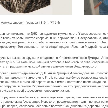
 Александрович. Гравюра 1819 г. (РГБИ)
данных показал, что ДНК принадлежит мужчине, его Y-хромосома относит
т в геномах большинства современных Рюриковичей. Следовательно, Дм
е люди, которые относят себя по генеалогии к трем разным ветвям (Ол
ромосому. Это означает, что их общий предок, Ярослав Мудрый, имел и
 ученые также обнаружили сходство по Y-хромосоме князя Дмитрия Але
 лет до н.э. на Большом Оленьем острове в Кольском заливе (современ
итать предками по мужской линии великого князя Владимирского.
едовали митохондриальную ДНК князя Дмитрия Александровича, которую 
 принадлежит к гаплогруппе F1b1, которая наиболее распространена в 
енской линии с высокой вероятностью имели восточное происхождение. 
гаплогруппы в геноме Рюриковича сложно, но это предположение не про
 русских князей с дочерями половецких ханов.
 определили наиболее крупные предковые группы, чьи генетические ко
 в геноме сына Александра Невского прослеживается влияние трех осно
и раннесредневекового населения востока Скандинавии из деревни Бодэ 