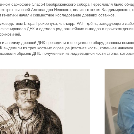
шенном саркофаге Спасо-Преображенского собора Переславля было обна
 четырех сыновей Александра Невского, великого князя Владимирского, 
и генетики начали совместное исследование древних останков.
уководством Егора Прохорчука, чл.-корр. РАН, д.б.н., заведующего ла
секвенировала ДНК и сделала ряд важнейших выводов о происхождении 
юриковичей.
 и анализу древней ДНК проводили в специально оборудованном поме
К выделили из трех костных образцов (пястная кость, коленная чашечк
льзовали образец ДНК, полученный из ладьевидной кости стопы, котор