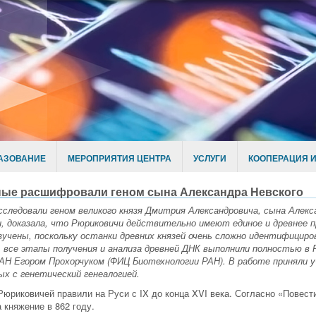
АЗОВАНИЕ
МЕРОПРИЯТИЯ ЦЕНТРА
УСЛУГИ
КООПЕРАЦИЯ И
ные расшифровали геном сына Александра Невского
сследовали геном великого князя Дмитрия Александровича, сына Алекс
и, доказала, что Рюриковичи действительно имеют единое и древнее п
зучены, поскольку останки древних князей очень сложно идентифициро
, все этапы получения и анализа древней ДНК выполнили полностью в 
. РАН Егором Прохорчуком (ФИЦ Биотехнологии РАН). В работе принял
ых с генетический генеалогией.
юриковичей правили на Руси с IX до конца XVI века. Согласно «Повес
 княжение в 862 году.