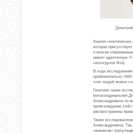
Димитрий
Анализ генетических 
которая присутствуе
и многие современны
имеют идентичную Y-х
гаплогруппе N1a).
В ходе исследования
приблизительно 1500
этих людей можно сч
Генетики также иссл
митохондриальная ДНК
Александровича по ж
происхождение этой 
распространены браки
Также исследователи
Александровича. Так,
«викингов» (популяци