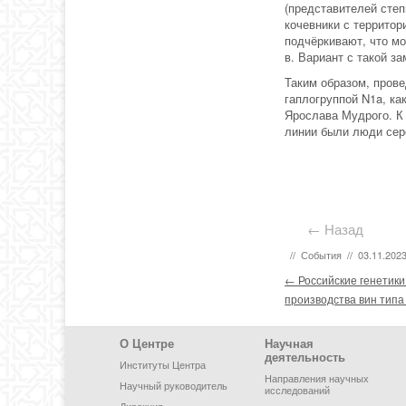
(представителей сте
кочевники с территор
подчёркивают, что м
в. Вариант с такой з
Таким образом, пров
гаплогруппой N1a, ка
Ярослава Мудрого. К
линии были люди сер
← Назад
//
События
//
03.11.202
Post navigation
←
Российские генетик
производства вин типа
Footer Menu
О Центре
Научная
деятельность
Институты Центра
Направления научных
Научный руководитель
исследований
Дирекция