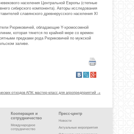
дневекового населения Центральной Европы (степные
евнего сибирского компонента). Авторы исследования
тавителей славянского древнерусского населения XI
вители Рюриковичей, обладающие Y-хромосомной
линии, которая тянется по крайней мере со времен
роятными предками рода Рюриковичей по мужской
ольском заливе.
ческих отходов АПК: мастер-класс для агропредприятий
→
Кооперация и
Пресс-центр
сотрудничество
Новости
Международное
Актуальные мероприятия
сотрудничество
Официальная символика