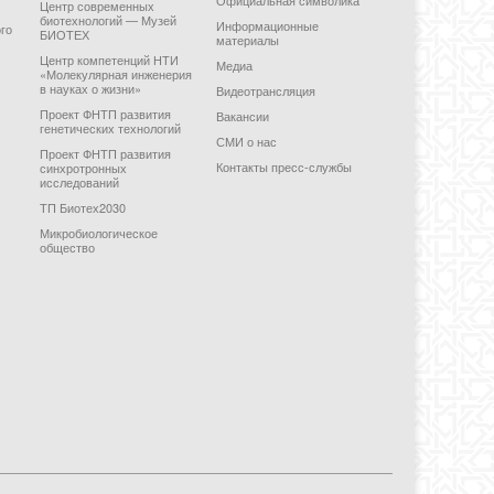
Центр современных
биотехнологий — Музей
Информационные
го
БИОТЕХ
материалы
Центр компетенций НТИ
Медиа
«Молекулярная инженерия
в науках о жизни»
Видеотрансляция
Проект ФНТП развития
Вакансии
генетических технологий
СМИ о нас
Проект ФНТП развития
Контакты пресс-службы
синхротронных
исследований
ТП Биотех2030
Микробиологическое
общество