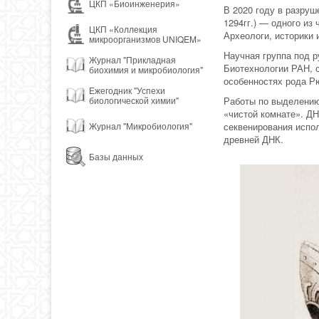
ЦКП «Биоинженерия»
В 2020 году в разру
1294гг.) — одного из
ЦКП «Коллекция
Археологи, историки 
микроорганизмов UNIQEM»
Научная группа под р
Журнал "Прикладная
Биотехнологии РАН, 
биохимия и микробиология"
особенностях рода Р
Ежегодник "Успехи
Работы по выделению
биологической химии"
«чистой комнате». ДН
секвенирования испо
Журнал "Микробиология"
древней ДНК.
Базы данных