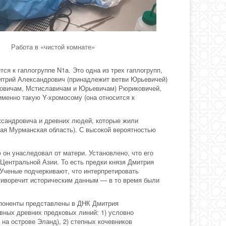
Работа в «чистой комнате»
ся к гаплогруппе N1a. Это одна из трех гаплогрупп,
итрий Александрович (принадлежит ветви Юрьевичей)
ьговичам, Мстиславичам и Юрьевичам) Рюриковичей,
менно такую Y-хромосому (она относится к
ксандровича и древних людей, которые жили
ная Мурманская область). С высокой вероятностью
он унаследовал от матери. Установлено, что его
Центральной Азии. То есть предки князя Дмитрия
Ученые подчеркивают, что интерпретировать
тиворечит историческим данным — в то время были
мпоненты представлены в ДНК Дмитрия
вных древних предковых линий: 1) условно
на острове Эланд), 2) степных кочевников