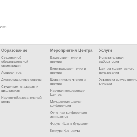
.2019
Образование
Мероприятия Центра
Услуги
Сведения об
Баховские чтения и
Испытательная
образовательной
премии
лаборатория
организации
Виноградские чтения и
Центры коллективного
Аспирантура
премии
пользования
Диссертационные советы
Шорыгинские чтения и
Установка искусственно
премии
климата
Студентам, стажерам и
школьникам
Научная конференция
Центра
Научно-образовательный
центр
Молодежная школа-
конференция
Отчетная конференция
аспирантов
Форум «Шаг в будущее»
Конкурс Кретовича