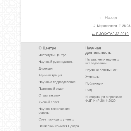
← Назад
//
Мероприятия
//
28.03
Post navigation
←
БИОКАТАЛИЗ-2019
Footer Menu
О Центре
Научная
деятельность
Институты Центра
Направления научных
Научный руководитель
исследований
Дирекция
Научные советы РАН
Администрация
Журналы
Научные подразделения
Публикации
Патентный отдел
РИД
Отдел закупок
Информация о проектах
ФЦП ИиР 2014-2020
Ученый совет
Научно-технические
советы
Совет молодых ученых
Этический комитет Центра