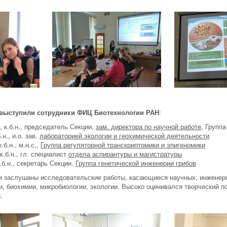
 выступили сотрудники ФИЦ Биотехнологии РАН
:
, к.б.н., председатель Секции,
зам. директора по научной работе
, Групп
.н., и.о. зав.
лабораторией экологии и геохимической деятельности
.б.н., м.н.с.,
Группа регуляторной транскриптомики и эпигеномики
к.б.н., гл. специалист
отдела аспирантуры и магистратуры
.б.н., секретарь Секции,
Группа генетической инженерии грибов
и заслушаны исследовательские работы, касающиеся научных, инженерн
и, биохимии, микробиологии, экологии. Высоко оценивался творческий п
.