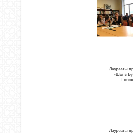
Лауреаты п
«Шаг в Б
I
степ
Лауреаты п