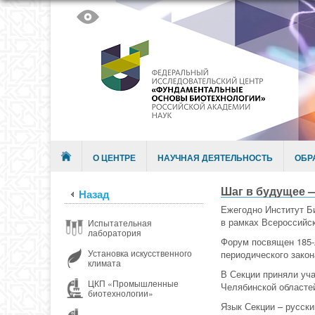
Skip to content
Menu
О ЦЕНТРЕ
НАУЧНАЯ ДЕЯТЕЛЬНОСТЬ
ОБР
Шаг в будущее 
Назад
Ежегодно Институт 
в рамках Всероссийс
Испытательная
лаборатория
Форум посвящен 185-
Установка искусственного
периодического закона
климата
В Секции приняли уч
ЦКП «Промышленные
Челябинской областей
биотехнологии»
Язык Секции – русски