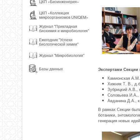
ЦКП «Биоинженерия»
ЦКП «Коллекция
микроорганизмов UNIQEM»
Журнал "Прикладная
биохимия и микробиология"
Ежегодник "Успехи
биологической химии"
Журнал "Микробиология"
Базы данных
Экспертами Секции
Камионская А.М.
Хижняк Т. В., д.б
Зубрицкий А.В., к
Соловьева И.А., 
Авданина Д.А., к
В рамках Секции был
ботаники, энтомологи
генерация новых идей