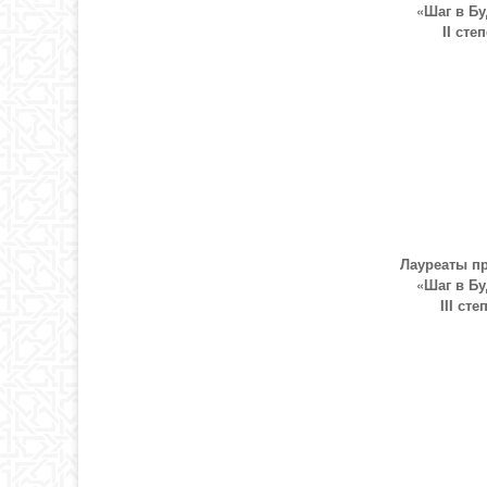
«Шаг в Б
II сте
Лауреаты п
«Шаг в Б
III сте