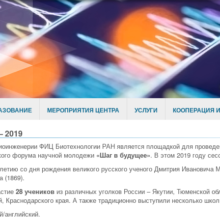
АЗОВАНИЕ
МЕРОПРИЯТИЯ ЦЕНТРА
УСЛУГИ
КООПЕРАЦИЯ И
— 2019
Биоинженерии ФИЦ Биотехнологии РАН является площадкой для провед
кого форума научной молодежи
«Шаг в будущее»
. В этом 2019 году се
летию со дня рождения великого русского ученого Дмитрия Ивановича М
 (1869).
астие
28 учеников
из различных уголков России – Якутии, Тюменской обл
, Краснодарского края. А также традиционно выступили несколько школ
й/английский.