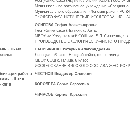
Республика Саха (Якутия), Ленский район, поселок В
Муниципальное автономное учреждение «Средняя об
Муниципального образования «Ленский район» РС (Я)
ЭКОЛОГО-ФАУНИСТИЧЕСКИЕ ИССЛЕДОВАНИЯ НА
ОСИПОВА София Александровна
Республика Саха (Якутия), с. Хатас
МБОУ «2 Хомустахской СОШ им. Е.П. Сивцева», 9 к
ПРОИЗВОДСТВО ЭКОЛОГИЧЕСКИ-ЧИСТОГО ПРОДУ
даль «Юный
САПРЫКИНА Екатерина Александровна
атель»
Липецкая область, Елецкий район, село Талица
МБОУ СОШ с.Талица, 8 класс
ИССЛЕДОВАНИЕ ВИДОВОГО СОСТАВА ЖЕСТКОКР
бликации работ в
ЧЕСТНОВ Владимир Олегович
раммы «Шаг в
КОРОЛЕВА Дарья Сергеевна
»-2019
ЧИЧАСОВ Кирилл Юрьевич