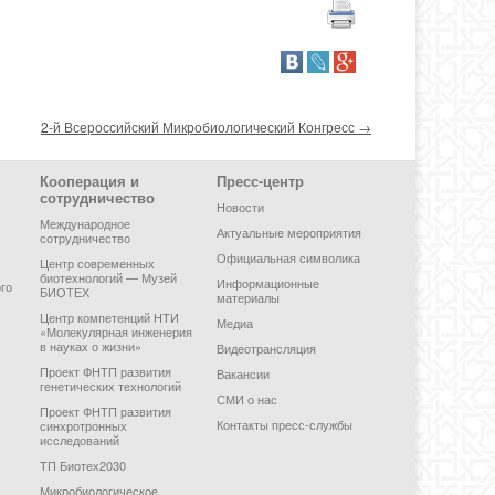
2-й Всероссийский Микробиологический Конгресс
→
Кооперация и
Пресс-центр
сотрудничество
Новости
Международное
Актуальные мероприятия
сотрудничество
Официальная символика
Центр современных
биотехнологий — Музей
Информационные
го
БИОТЕХ
материалы
Центр компетенций НТИ
Медиа
«Молекулярная инженерия
в науках о жизни»
Видеотрансляция
Проект ФНТП развития
Вакансии
генетических технологий
СМИ о нас
Проект ФНТП развития
Контакты пресс-службы
синхротронных
исследований
ТП Биотех2030
Микробиологическое