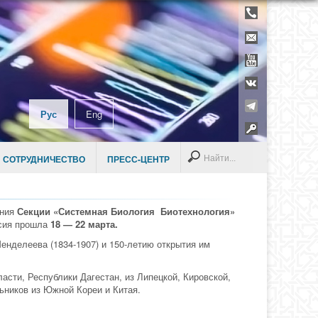
Телефонны
справочник
Контакты
YouTube
ВКонтакте
Telegram
Рус
Eng
Раздел дл
сотруднико
Search
 СОТРУДНИЧЕСТВО
ПРЕСС-ЦЕНТР
ения
Секции «Системная Биология Биотехнология»
ссия прошла
18 — 22 марта.
енделеева (1834-1907) и 150-летию открытия им
асти, Республики Дагестан, из Липецкой, Кировской,
ьников из Южной Кореи и Китая.