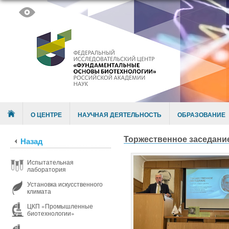
Skip to content
Menu
О ЦЕНТРЕ
НАУЧНАЯ ДЕЯТЕЛЬНОСТЬ
ОБРАЗОВАНИЕ
Торжественное заседание
Назад
Испытательная
лаборатория
Установка искусственного
климата
ЦКП «Промышленные
биотехнологии»