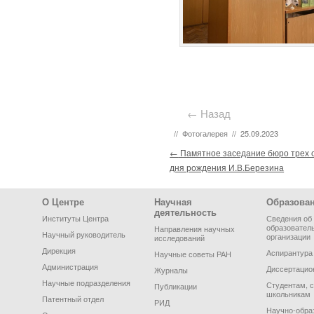
← Назад
//
Фотогалерея
//
25.09.2023
Post navigation
←
Памятное заседание бюро трех 
дня рождения И.В.Березина
Footer Menu
О Центре
Научная
Образова
деятельность
Институты Центра
Сведения об
образовател
Направления научных
Научный руководитель
организации
исследований
Дирекция
Аспирантура
Научные советы РАН
Администрация
Диссертацио
Журналы
Научные подразделения
Студентам, 
Публикации
школьникам
Патентный отдел
РИД
Научно-обра