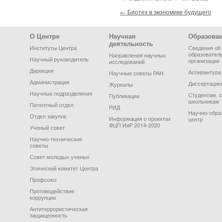
Post navigation
←
Биотех в экономике будущего
Footer Menu
О Центре
Научная
Образова
деятельность
Институты Центра
Сведения об
образовател
Направления научных
Научный руководитель
организации
исследований
Дирекция
Аспирантура
Научные советы РАН
Администрация
Диссертацио
Журналы
Научные подразделения
Студентам, 
Публикации
школьникам
Патентный отдел
РИД
Научно-обра
Отдел закупок
Информация о проектах
центр
ФЦП ИиР 2014-2020
Ученый совет
Научно-технические
советы
Совет молодых ученых
Этический комитет Центра
Профсоюз
Противодействие
коррупции
Антитеррористическая
защищенность