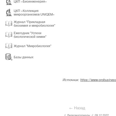
ЦКП «Биоинженерия»
ЦКП «Коллекция
микроорганизмов UNIQEM»
Журнал "Прикладная
биохимия и микробиология"
Ежегодник "Успехи
биологической химии"
Журнал "Микробиология"
Базы данных
Источник:
https://www.probusines
← Назад
//
Видеоматериалы
//
09.12.2022