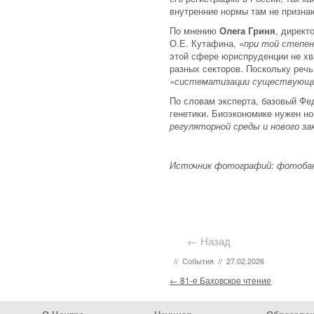
внутренние нормы там не призна
По мнению
Олега Гриня
, директ
О.Е. Кутафина,
«при той степен
этой сфере юриспруденции не хва
разных секторов. Поскольку реч
«систематизации существующи
По словам эксперта, базовый Фе
генетики. Биоэкономике нужен н
регуляторной среды и нового з
Источник фотографий: фотобанк Ро
← Назад
//
События
//
27.02.2026
Post navigation
←
81-е Баховское чтение
Footer Menu