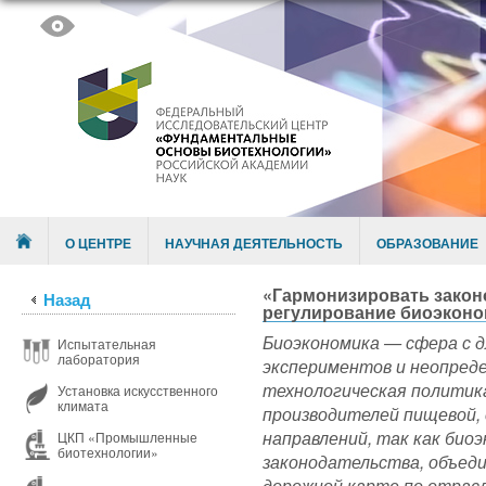
Skip to content
Menu
О ЦЕНТРЕ
НАУЧНАЯ ДЕЯТЕЛЬНОСТЬ
ОБРАЗОВАНИЕ
«Гармонизировать закон
Назад
регулирование биоэконо
Биоэкономика — сфера с 
Испытательная
лаборатория
экспериментов и неопред
технологическая политик
Установка искусственного
климата
производителей пищевой, 
направлений, так как би
ЦКП «Промышленные
биотехнологии»
законодательства, объеди
дорожной карте по отрас