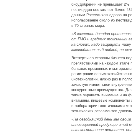
биоудобрений не превышает 2%, 
пестицидов составляет более 4
данным Россельхознадзора на ро
использование около 95 пестицид
в 70 странах мира.
«В качестве доводов противник
от ГМО и вредных токсичных в
на словах, надо защищать нашу
законодательный подход, не ск
Эксперты со стороны бизнеса под
препятствиями на каждом этапе п
больших временных и материальн
регистрации сельскохозяйственно
биотехнологий, нужно раз в полг
зачастую имеют свои внутренние
конкурентные преимущества. Для
также обращать внимание и на ф
витамины, пищевые компоненты 
в лаборатории генетическими ме
технических регламентов должны
«На сегодняшний день мы свои
инновационной продукции этой м
высокоочищенное вещество, пол