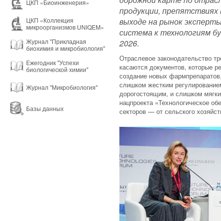
ЦКП «Биоинженерия»
продукции, препятствиях 
выходе на рынок эксперты
ЦКП «Коллекция
микроорганизмов UNIQEM»
система к технологиям б
Журнал "Прикладная
2026.
биохимия и микробиология"
Отраслевое законодательство тр
Ежегодник "Успехи
касаются документов, которые р
биологической химии"
создание новых фармпрепаратов,
слишком жестким регулированием
Журнал "Микробиология"
дорогостоящим, и слишком мягки
нацпроекта «Технологическое об
Базы данных
секторов — от сельского хозяйст