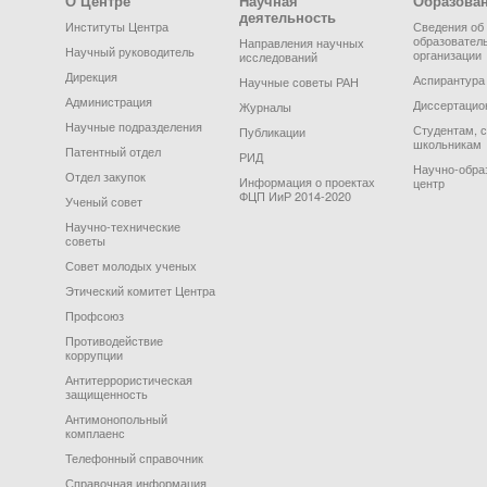
О Центре
Научная
Образова
деятельность
Институты Центра
Сведения об
образовател
Направления научных
Научный руководитель
организации
исследований
Дирекция
Аспирантура
Научные советы РАН
Администрация
Диссертацио
Журналы
Научные подразделения
Студентам, 
Публикации
школьникам
Патентный отдел
РИД
Научно-обра
Отдел закупок
Информация о проектах
центр
ФЦП ИиР 2014-2020
Ученый совет
Научно-технические
советы
Совет молодых ученых
Этический комитет Центра
Профсоюз
Противодействие
коррупции
Антитеррористическая
защищенность
Антимонопольный
комплаенс
Телефонный справочник
Справочная информация