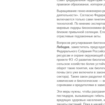
правовое образование, которое
Выращивание генно-инженерно-ре
деятельности». Согласно Федера
включаются только сами генетиче
технологий. По мнению эксперто
мировые лидеры биоэкономики фо
близкие привычной селекции. Ел
отраслевые подзаконные акты.
Вопросов регулирования биотехн
Лебедев
, заместитель председа
Федерального Собрания Российск
ресурсам и охране окружающей с
проекте ФЗ «О развитии биологи
сельское хозяйство более устой
оборот такие понятия, как биоло
почвы (его уже включили в зако
сектора). Также закон разделил 
химические и биологические — в
сорняками и вредителями в зави
Эти меры нужны, чтобы разграни
пестицидов, вызывающих гибель 
вредящих здоровью населения, и
защиты растений. Пока в нашей с