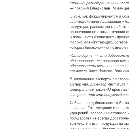
сложных регистрационных иссл
— пояснил
Владислав Романце
О том, как формулируются и соз
взаимодействию Ассоциации «Те
продукции, рассказала о работе
организации по стандартизации 
и повышают безопасность продук
молоко млекопитающих, богатое 
который биоэкономика позволяет
«Стандарты — это добровольные
обоснованием для внесения изм
обосновывать изменения в кла
возможно, даже больше. Это ок
В заключение эксперты со сторо
Сутырина
, директор Института 
федеральный закон «О промышле
говорили, что это ненужный зак
Сейчас перед биоэкономикой сто
значения. Так, создание и роль
удобрений, вопросы биоэтанола и
государства не всегда достаточ
том числе и для продукции на эк
его регистрацию в России, так к