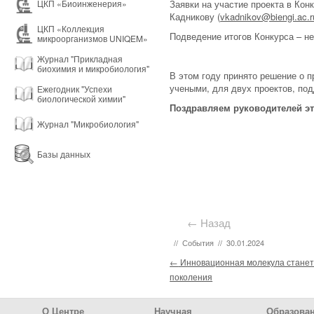
Заявки на участие проекта в Ко
ЦКП «Биоинженерия»
Кадникову (
vkadnikov@biengi.ac.r
ЦКП «Коллекция
Подведение итогов Конкурса – н
микроорганизмов UNIQEM»
Журнал "Прикладная
биохимия и микробиология"
В этом году принято решение о
учеными, для двух проектов, по
Ежегодник "Успехи
биологической химии"
Поздравляем руководителей эт
Журнал "Микробиология"
Базы данных
← Назад
//
События
//
30.01.2024
Post navigation
←
Инновационная молекула станет
поколения
Footer Menu
О Центре
Научная
Образова