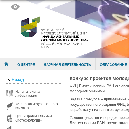
Skip to content
Menu
О ЦЕНТРЕ
НАУЧНАЯ ДЕЯТЕЛЬНОСТЬ
ОБРАЗОВАНИЕ
Конкурс проектов молод
Назад
ФИЦ Биотехнологии РАН объявляе
молодыми учеными.
Испытательная
лаборатория
Задача Конкурса – привлечение 
Установка искусственного
государственного задания ФИЦ 
климата
выработке у них навыков руково
ЦКП «Промышленные
Условия участия и порядок про
биотехнологии»
Биотехнологии РАН, представлен