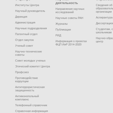
деятельность
Институты Центра
Сведения об
образовател
Направления научных
Научный руководитель
организации
исследований
Дирекция
Аспирантура
Научные советы РАН
Администрация
Диссертацио
Журналы
Научные подразделения
Студентам, 
Публикации
школьникам
Патентный отдел
РИД
Научно-обра
Отдел закупок
Информация о проектах
центр
ФЦП ИиР 2014-2020
Ученый совет
Научно-технические
советы
Совет молодых ученых
Этический комитет Центра
Профсоюз
Противодействие
коррупции
Антитеррористическая
защищенность
Антимонопольный
комплаенс
Телефонный справочник
Справочная информация