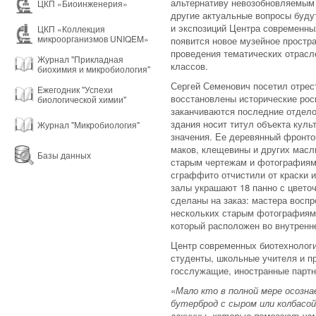
альтернативу невозобновляемым 
ЦКП «Биоинженерия»
другие актуальные вопросы буду
и экспозиций Центра современны
ЦКП «Коллекция
микроорганизмов UNIQEM»
появится новое музейное простра
проведения тематических отрасл
Журнал "Прикладная
классов.
биохимия и микробиология"
Сергей Семенович посетил отрес
Ежегодник "Успехи
восстановлены исторические рос
биологической химии"
заканчиваются последние отдело
здания носит титул объекта кул
Журнал "Микробиология"
значения. Ее деревянный фронто
маков, клещевины и других масл
Базы данных
старым чертежам и фотографиям.
сграффито отчистили от краски 
залы украшают 18 панно с цвет
сделаны на заказ: мастера воспр
нескольких старым фотографиям.
который расположен во внутренн
Центр современных биотехнологи
студенты, школьные учителя и п
госслужащие, иностранные партн
«
Мало кто в полной мере осозн
бутерброд с сыром или колбасой
вакцины, которые помогают нам