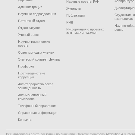
Аспирантура
Научные советы РАН
Администрация
Диссертацио
Журналы
Научные подразделения
Студентам, 
Публикации
школьникам
Патентный отдел
РИД
Научно-обра
Отдел закупок
Информация о проектах
центр
ФЦП ИиР 2014-2020
Ученый совет
Научно-технические
советы
Совет молодых ученых
Этический комитет Центра
Профсоюз
Противодействие
коррупции
Антитеррористическая
защищенность
Антимонопольный
комплаенс
Телефонный справочник
Справочная информация
Контакты
Все материалы сайта доступны по лицензии: Creative Commons Attribution 4.0 Interna