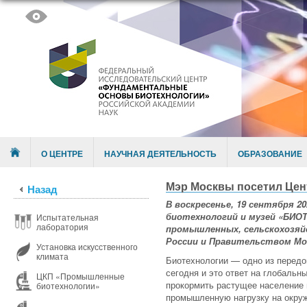
Skip to content
Menu
О ЦЕНТРЕ
НАУЧНАЯ ДЕЯТЕЛЬНОСТЬ
ОБРАЗОВАНИЕ
Мэр Москвы посетил Цен
Назад
В воскресенье, 19 сентября 
биотехнологий и музей «БИО
Испытательная
лаборатория
промышленных
, сельскохозя
России и Правительством Мо
Установка искусственного
климата
Биотехнологии — одно из передо
сегодня и это ответ на глобальн
ЦКП «Промышленные
прокормить растущее население 
биотехнологии»
промышленную нагрузку на окру