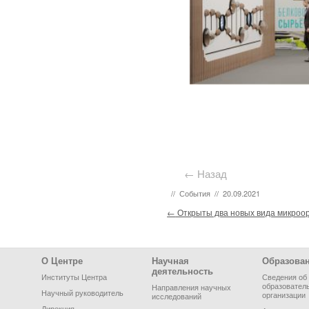
← Назад
//
События
//
20.09.2021
Post navigation
←
Открыты два новых вида микроо
Footer Menu
О Центре
Научная
Образова
деятельность
Институты Центра
Сведения об
образовател
Направления научных
Научный руководитель
организации
исследований
Дирекция