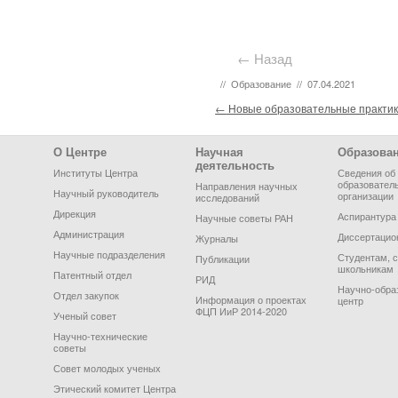
← Назад
//
Образование
//
07.04.2021
Post navigation
←
Новые образовательные практик
Footer Menu
О Центре
Научная
Образова
деятельность
Институты Центра
Сведения об
образовател
Направления научных
Научный руководитель
организации
исследований
Дирекция
Аспирантура
Научные советы РАН
Администрация
Диссертацио
Журналы
Научные подразделения
Студентам, 
Публикации
школьникам
Патентный отдел
РИД
Научно-обра
Отдел закупок
Информация о проектах
центр
ФЦП ИиР 2014-2020
Ученый совет
Научно-технические
советы
Совет молодых ученых
Этический комитет Центра