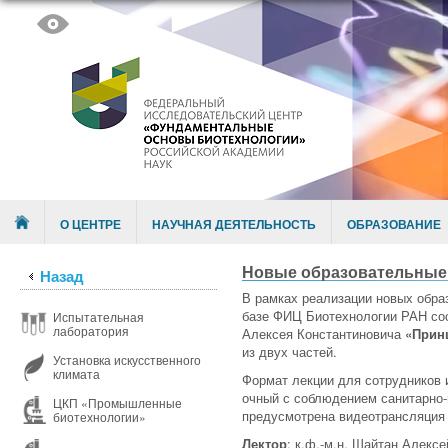
Skip to content
Menu
О ЦЕНТРЕ
НАУЧНАЯ ДЕЯТЕЛЬНОСТЬ
ОБРАЗОВАНИЕ
Новые образовательные 
Назад
В рамках реализации новых образ
базе ФИЦ Биотехнологии РАН сос
Испытательная
лаборатория
Алексея Константиновича
«Прин
из двух частей.
Установка искусственного
климата
Формат лекции для сотрудников
очный с соблюдением санитарно
ЦКП «Промышленные
предусмотрена видеотрансляция
биотехнологии»
Лектор
: к.ф.-м.н. Шайтан Алекс