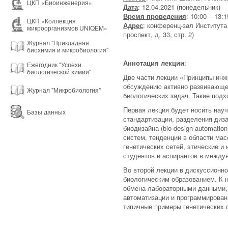
ЦКП «Биоинженерия»
Дата
: 12.04.2021 (понедельник)
Время проведения
: 10:00 – 13:1
ЦКП «Коллекция
Адрес
: конференц-зал Института
микроорганизмов UNIQEM»
проспект, д. 33, стр. 2)
Журнал "Прикладная
биохимия и микробиология"
Аннотация лекции
:
Ежегодник "Успехи
биологической химии"
Две части лекции «Принципы инж
обсуждению активно развивающег
Журнал "Микробиология"
биологических задач. Такие под
Первая лекция будет носить нау
Базы данных
стандартизации, разделения диз
биодизайна (bio-design automati
систем, тенденции в области мас
генетических сетей, этические 
студентов и аспирантов в между
Во второй лекции в дискуссионн
биологическим образованием. К н
обмена лабораторными данными, 
автоматизации и программировани
типичные примеры генетических 