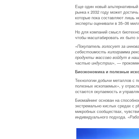
Еще один новый альтернативный 
рынка к 2032 году может достич
которые пока составляют лишь н
эксперты оценивали в 35–36 милл
Но для компаний смысл биотехнол
чтобы масштабировать их было э
«Покупатель голосует за иннова
себестоимость килограмма реко
продукты массово войдут в наш
частью индустрии»
, — проком
Биоэкономика и полезные иск
Технологии добычи металлов с п
полезных ископаемых», у отрасл
остаются окупаемость и управля
Биомайнинг основан на способно
экстремально кислых средах с p
микробных сообществах, чувстви
индивидуального подхода.
«Рабо