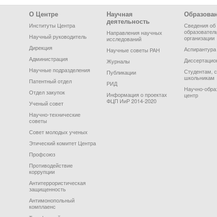
Footer Menu
О Центре
Научная
Образова
деятельность
Институты Центра
Сведения об
образовател
Направления научных
Научный руководитель
организации
исследований
Дирекция
Аспирантура
Научные советы РАН
Администрация
Диссертацио
Журналы
Научные подразделения
Студентам, 
Публикации
школьникам
Патентный отдел
РИД
Научно-обра
Отдел закупок
Информация о проектах
центр
ФЦП ИиР 2014-2020
Ученый совет
Научно-технические
советы
Совет молодых ученых
Этический комитет Центра
Профсоюз
Противодействие
коррупции
Антитеррористическая
защищенность
Антимонопольный
комплаенс