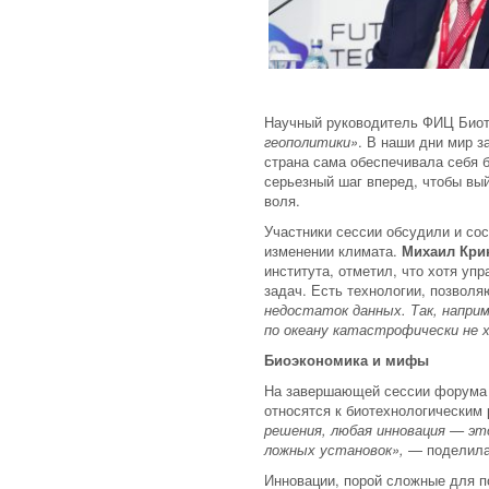
Научный руководитель ФИЦ Биот
геополитики»
. В наши дни мир з
страна сама обеспечивала себя 
серьезный шаг вперед, чтобы вый
воля.
Участники сессии обсудили и сос
изменении климата.
Михаил Кри
института, отметил, что хотя уп
задач. Есть технологии, позвол
недостаток данных. Так, напри
по океану катастрофически не
Биоэкономика и мифы
На завершающей сессии форума п
относятся к биотехнологическим
решения, любая инновация — эт
ложных установок»,
— поделил
Инновации, порой сложные для п