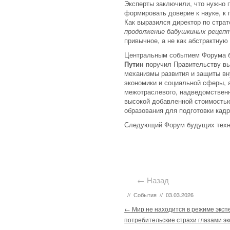
Эксперты заключили, что нужно 
формировать доверие к науке, к 
Как выразился директор по стр
продолжение бабушкиных рецепт
привычное, а не как абстрактну
Центральным событием Форума б
Путин
поручил Правительству вы
механизмы развития и защиты вну
экономики и социальной сферы, 
межотраслевого, надведомственн
высокой добавленной стоимость
образования для подготовки кад
Следующий Форум будущих техно
← Назад
//
События
//
03.03.2026
Post navigation
←
Мир не находится в режиме эксп
потребительские страхи глазами э