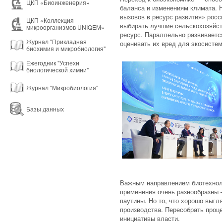
ЦКП «Биоинженерия»
баланса и изменениям климата. 
вызовов в ресурс развития» росс
ЦКП «Коллекция
выбирать лучшие сельскохозяйст
микроорганизмов UNIQEM»
ресурс. Параллельно развиваетс
Журнал "Прикладная
оценивать их вред для экосисте
биохимия и микробиология"
Ежегодник "Успехи
биологической химии"
Журнал "Микробиология"
Базы данных
Важным направлением биотехноло
применения очень разнообразны 
паутины. Но то, что хорошо выг
производства. Пересобрать проце
инициативы власти.