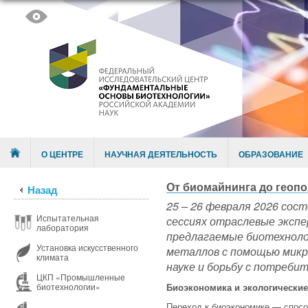
Skip to content
Menu
О ЦЕНТРЕ
НАУЧНАЯ ДЕЯТЕЛЬНОСТЬ
ОБРАЗОВАНИЕ
От биомайнинга до геоп
Назад
25 – 26 февраля 2026 сос
Испытательная
сессиях отраслевые экспе
лаборатория
предлагаемые биотехнолог
Установка искусственного
металлов с помощью микр
климата
науке и борьбу с потреби
ЦКП «Промышленные
Биоэкономика и экологически
биотехнологии»
Переход к биоэкономике — спосо