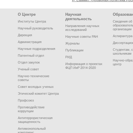
Footer Menu
О Центре
Научная
Образова
деятельность
Институты Центра
Сведения об
образовател
Направления научных
Научный руководитель
организации
исследований
Дирекция
Аспирантура
Научные советы РАН
Администрация
Диссертацио
Журналы
Научные подразделения
Студентам, 
Публикации
школьникам
Патентный отдел
РИД
Научно-обра
Отдел закупок
Информация о проектах
центр
ФЦП ИиР 2014-2020
Ученый совет
Научно-технические
советы
Совет молодых ученых
Этический комитет Центра
Профсоюз
Противодействие
коррупции
Антитеррористическая
защищенность
Антимонопольный
комплаенс