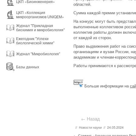
ЦКП «Биоинженерия»
областей.
Сумма каждой премии устанавлив
ЦКП «Коллекция
микроорганизмов UNIQEM»
На конкурс могут быть представ
Журнал "Прикладная
выполненные коллективом россий
биохимия и микробиология"
коллектив работы должен включат
от каждой из сторон.
Ежегодник "Успехи
биологической химии"
Право выдвижения работ на соис
организациям и вузам России, н
Журнал "Микробиология"
академикам и членам-корреспонд
Работы принимаются к рассмотр
Базы данных
Больше информации на
са
← Назад
//
Новости науки
//
24.05.2024
Post navigation
←
Саммит «Аграрная политика Росс