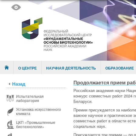
Skip to content
Menu
О ЦЕНТРЕ
НАУЧНАЯ ДЕЯТЕЛЬНОСТЬ
ОБРАЗОВАНИЕ
Продолжается прием раб
Назад
Российская академия науки Наци
конкурс совместных работ 2024 
Испытательная
лаборатория
Беларуси.
Установка искусственного
Премии присуждается за наибол
климата
важное научное и практическое 
совместных работ в области есте
ЦКП «Промышленные
социальных наук.
биотехнологии»
Присуждается три премии — по 