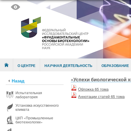
Skip to content
Menu
О ЦЕНТРЕ
НАУЧНАЯ ДЕЯТЕЛЬНОСТЬ
ОБРАЗОВАНИЕ
«Успехи биологической х
Назад
Обложка 65 тома
Испытательная
Аннотации статей 65 тома
лаборатория
Установка искусственного
климата
ЦКП «Промышленные
биотехнологии»