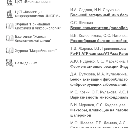
ЦКП «Биоинженерия»
И.А. Седлов, Н.Н. Случанко
ЦКП «Коллекция
Большой загадочный мир белко
микроорганизмов UNIQEM»
С.С. Шишкин
Журнал "Прикладная
Белки-совместители (moonligh
биохимия и микробиология"
В.В. Колесникова, О.С. Никонов,
Ежегодник "Успехи
Разнообразие белков семейства
биологической химии"
Т.В. Жарова, В.Г. Гривенникова
Журнал "Микробиология"
Fo∙F1 ATP-синтаза/ATPаза Para
А.Ю. Руденко, С.С. Марьясина, 
Базы данных
Ферментативные реакции S-ад
Д.А. Бутузова, М.А. Кулебякина
Белок активации фибробластов
фиброзирующих заболеваний: 
М.С. Козин, О.Г. Кулакова, И.С.
Вариативность митохондриаль
В.И. Муронец, С.С. Кудрявцева,
Факторы, влияющие на патол
шаперонов
М.О. Шлеева, Г.Р. Демина, А.С.
Биохимия реактивации покоя