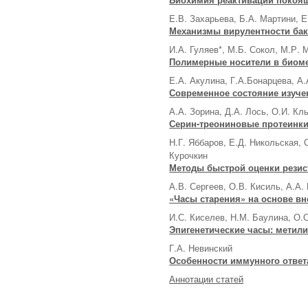
Е.В. Захарьева, Б.А. Мартини, Е
Механизмы вирулентности бак
И.А. Гуляев*, М.Б. Сокол, М.Р. 
Полимерные носители в биом
Е.А. Акулина, Г.А.Бонарцева, А
Современное состояние изуче
А.А. Зорина, Д.А. Лось, О.И. Кл
Серин-треониновые протеинк
Н.Г. Яббаров, Е.Д. Никольская, 
Курочкин
Методы быстрой оценки резис
А.В. Сергеев, О.В. Кисиль, А.А.
«Часы старения» на основе в
И.С. Киселев, Н.М. Баулина, О.
Эпигенетические часы: метили
Г.А. Невинский
Особенности иммунного ответ
Аннотации статей