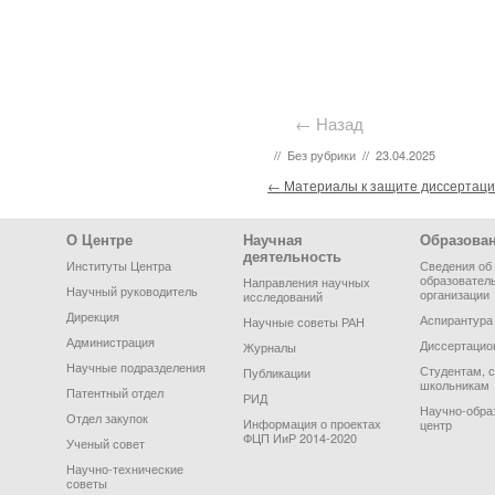
← Назад
//
Без рубрики
//
23.04.2025
Post navigation
←
Материалы к защите диссертаци
Footer Menu
О Центре
Научная
Образова
деятельность
Институты Центра
Сведения об
образовател
Направления научных
Научный руководитель
организации
исследований
Дирекция
Аспирантура
Научные советы РАН
Администрация
Диссертацио
Журналы
Научные подразделения
Студентам, 
Публикации
школьникам
Патентный отдел
РИД
Научно-обра
Отдел закупок
Информация о проектах
центр
ФЦП ИиР 2014-2020
Ученый совет
Научно-технические
советы