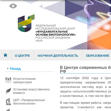
Skip to content
Menu
О ЦЕНТРЕ
НАУЧНАЯ ДЕЯТЕЛЬНОСТЬ
ОБРАЗОВАНИЕ
В Центре современных б
Назад
РФ
12 сентября 2022 года в Цен
Испытательная
приоритетному направлению 20
лаборатория
экологически чистому агро- и 
Установка искусственного
защиты сельскохозяйственных ра
климата
и качественных, в том числе фун
ЦКП «Промышленные
В настоящее время работа, напр
биотехнологии»
проектов, становится как не