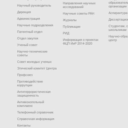
образовател
Направления научных
Научный руководитель
организации
исследований
Дирекция
Аспирантура
Научные советы РАН
Администрация
Диссертацио
Журналы
Научные подразделения
Студентам, 
Публикации
школьникам
Патентный отдел
РИД
Научно-обра
Отдел закупок
Информация о проектах
центр
ФЦП ИиР 2014-2020
Ученый совет
Научно-технические
советы
Совет молодых ученых
Этический комитет Центра
Профсоюз
Противодействие
коррупции
Антитеррористическая
защищенность
Антимонопольный
комплаенс
Телефонный справочник
Справочная информация
Контакты