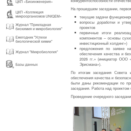
конкурентоспособности отечеств
ЦКП «Биоинженерия»
На прошедшем заседании, первом
ЦКП «Коллекция
микроорганизмов UNIQEM»
текущие задачи функционир
вопросы доработки и утве
Журнал "Прикладная
проектов
биохимия и микробиология"
первичные итоги реализац
Ежегодник "Успехи
компонентов – основы сухи
биологической химии"
инвестиционный холдинг»)
предложения по заявке на
Журнал "Микробиология"
обеспечения качества и бе
2026 гг.» (инициатор ООО 
Эрисмана»).
Базы данных
По итогам заседания Совета и
обеспечения качества и безопасн
были даны рекомендации по пр
заседания. Работа над проектом
Проведение очередного заседани