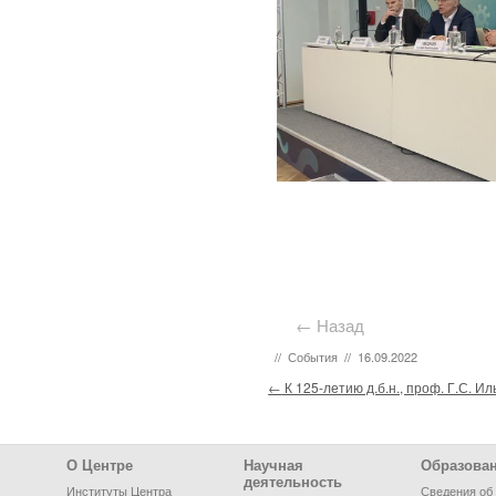
← Назад
//
События
//
16.09.2022
Post navigation
←
К 125-летию д.б.н., проф. Г.С. И
Footer Menu
О Центре
Научная
Образова
деятельность
Институты Центра
Сведения об