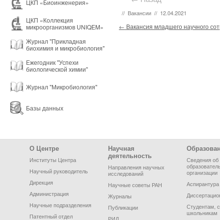
ЦКП «Биоинженерия»
//
Вакансии
//
12.04.2021
ЦКП «Коллекция
Post navigation
←
Вакансия младшего научного сот
микроорганизмов UNIQEM»
Журнал "Прикладная
биохимия и микробиология"
Ежегодник "Успехи
биологической химии"
Журнал "Микробиология"
Базы данных
Footer Menu
О Центре
Научная
Образова
деятельность
Институты Центра
Сведения об
образовател
Направления научных
Научный руководитель
организации
исследований
Дирекция
Аспирантура
Научные советы РАН
Администрация
Диссертацио
Журналы
Научные подразделения
Студентам, 
Публикации
школьникам
Патентный отдел
РИД