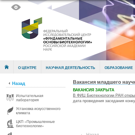
Skip to content
Menu
О ЦЕНТРЕ
НАУЧНАЯ ДЕЯТЕЛЬНОСТЬ
ОБРАЗОВАНИЕ
Вакансия младшего науч
Назад
ВАКАНСИЯ ЗАКРЫТА
В ФИЦ Биотехнологии РАН откры
Испытательная
лаборатория
дата проведения заседания конку
Установка искусственного
климата
ЦКП «Промышленные
биотехнологии»
← Назад