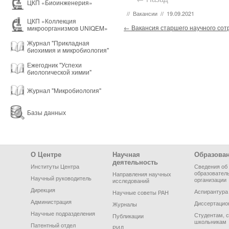
ЦКП «Биоинженерия»
//
Вакансии
//
19.09.2021
ЦКП «Коллекция
Post navigation
←
Вакансия старшего научного сот
микроорганизмов UNIQEM»
Журнал "Прикладная
биохимия и микробиология"
Ежегодник "Успехи
биологической химии"
Журнал "Микробиология"
Базы данных
Footer Menu
О Центре
Научная
Образова
деятельность
Институты Центра
Сведения об
образовател
Направления научных
Научный руководитель
организации
исследований
Дирекция
Аспирантура
Научные советы РАН
Администрация
Диссертацио
Журналы
Научные подразделения
Студентам, 
Публикации
школьникам
Патентный отдел
РИД