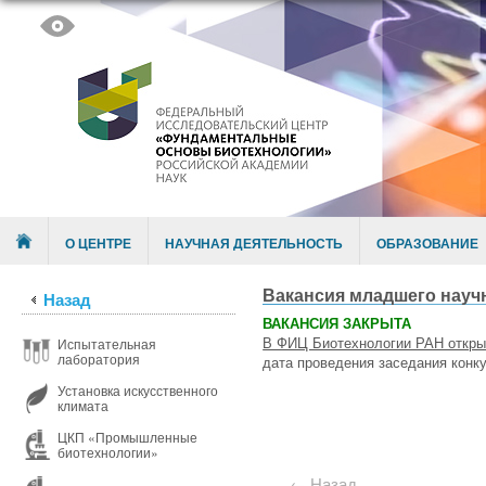
Skip to content
Menu
О ЦЕНТРЕ
НАУЧНАЯ ДЕЯТЕЛЬНОСТЬ
ОБРАЗОВАНИЕ
Вакансия младшего науч
Назад
ВАКАНСИЯ ЗАКРЫТА
В ФИЦ Биотехнологии РАН откры
Испытательная
лаборатория
дата проведения заседания конку
Установка искусственного
климата
ЦКП «Промышленные
биотехнологии»
← Назад