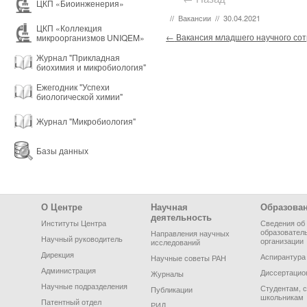
ЦКП «Биоинженерия»
//
Вакансии
//
30.04.2021
ЦКП «Коллекция
Post navigation
←
Вакансия младшего научного сот
микроорганизмов UNIQEM»
Журнал "Прикладная
биохимия и микробиология"
Ежегодник "Успехи
биологической химии"
Журнал "Микробиология"
Базы данных
Footer Menu
О Центре
Научная
Образова
деятельность
Институты Центра
Сведения об
образовател
Направления научных
Научный руководитель
организации
исследований
Дирекция
Аспирантура
Научные советы РАН
Администрация
Диссертацио
Журналы
Научные подразделения
Студентам, 
Публикации
школьникам
Патентный отдел
РИД