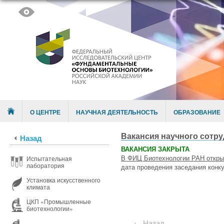
Skip to content
Menu
О ЦЕНТРЕ
НАУЧНАЯ ДЕЯТЕЛЬНОСТЬ
ОБРАЗОВАНИЕ
Вакансия научного сотр
Назад
ВАКАНСИЯ ЗАКРЫТА
В ФИЦ Биотехнологии РАН открыт
Испытательная
лаборатория
дата проведения заседания конку
Установка искусственного
климата
ЦКП «Промышленные
биотехнологии»
← Назад