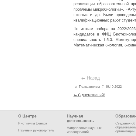
реализации образовательной п
проблемы микробиологии», «Акту
школы» и др. Были проведены
квалификационных работ студент
По итогам набора на 2022/20
кандидатов в ФИЦ Биотехнолог
специальность 1.5.3. Молекуляр
Математическая биология, биоин
← Назад
//
Поздравляем
//
19.10.2022
Post navigation
←
C днем знаний!
Footer Menu
О Центре
Научная
Образова
деятельность
Институты Центра
Сведения об
образовател
Направления научных
Научный руководитель
организации
исследований