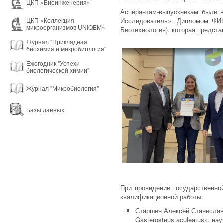
ЦКП «Биоинженерия»
Аспирантам-выпускникам были
Исследователь». Дипломом ФИЦ
ЦКП «Коллекция
микроорганизмов UNIQEM»
Биотехнология), которая предст
Журнал "Прикладная
биохимия и микробиология"
Ежегодник "Успехи
биологической химии"
Журнал "Микробиология"
Базы данных
При проведении государственно
квалификационной работы:
Старшин Алексей Станиславо
Gasterosteus aculeatus», на