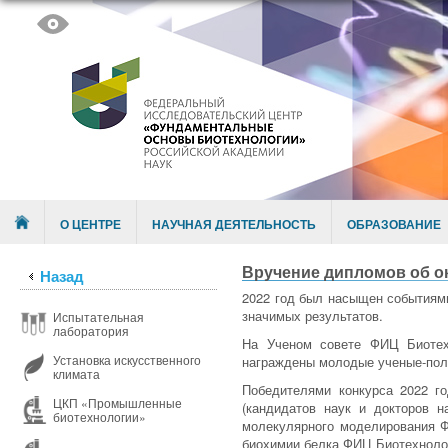
Skip to content
Menu
О ЦЕНТРЕ
НАУЧНАЯ ДЕЯТЕЛЬНОСТЬ
ОБРАЗОВАНИЕ
Вручение дипломов об о
Назад
2022 год был насыщен событиями
значимых результатов.
Испытательная
лаборатория
На Ученом совете ФИЦ Биотехн
Установка искусственного
награждены молодые ученые-пол
климата
Победителями конкурса 2022 г
ЦКП «Промышленные
(кандидатов наук и докторов
биотехнологии»
молекулярного моделирования 
биохимии белка ФИЦ Биотехноло