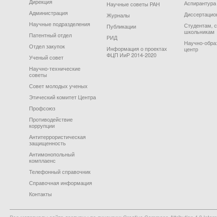
Дирекция
Аспирантура
Научные советы РАН
Администрация
Диссертацио
Журналы
Научные подразделения
Студентам, 
Публикации
школьникам
Патентный отдел
РИД
Научно-обра
Отдел закупок
Информация о проектах
центр
ФЦП ИиР 2014-2020
Ученый совет
Научно-технические
советы
Совет молодых ученых
Этический комитет Центра
Профсоюз
Противодействие
коррупции
Антитеррористическая
защищенность
Антимонопольный
комплаенс
Телефонный справочник
Справочная информация
Контакты
Все материалы сайта доступны по лицензии: Creative Commons Attribution 4.0 Interna