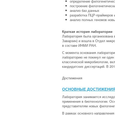
определение филогенетичес
построение филогенетически
анализ баз данных
разработка ПЦР-праймеров 
анализ полных геномов новы
Краткая история лаборатории
Лаборатория была организована в
Заварзин) и вошла в Отдел микр
в составе ИНМИ РАН.
С момента основания лаборатори
лабораторию не покинул ни один
классической микробиологии, вк
кандидатских диссертаций. В 20
Достижения
ОСНОВНЫЕ ДОСТИЖЕНИ
Лаборатория занимается исследо
применения в биотехнологии. Ос
представителям новых филогенет
В рамках основного направления