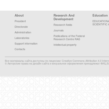
Footer Menu
About
Research And
Education
Development
President
EDUCATION
SCIENTIFIC 
Research fields
Directorate
Journals
Administration
Publications of the Federal
Laboratories
Research Centre RAS
Support information
Intellectual property
Contacts
Все материалы сайта доступны по лицензии: Creative Commons Attribution 4.0 Interna
© Авторские права на дизайн сайта и визуальное оформления принадлежат ФИЦ Би