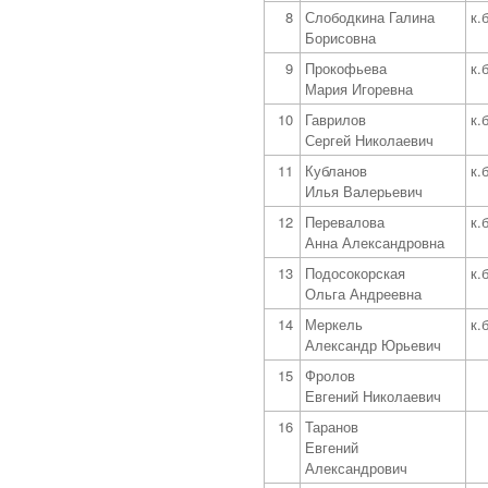
8
Слободкина Галина
к.
Борисовна
9
Прокофьева
к.
Мария Игоревна
10
Гаврилов
к.
Сергей Николаевич
11
Кубланов
к.
Илья Валерьевич
12
Перевалова
к.
Анна Александровна
13
Подосокорская
к.
Ольга Андреевна
14
Меркель
к.
Александр Юрьевич
15
Фролов
Евгений Николаевич
16
Таранов
Евгений
Александрович