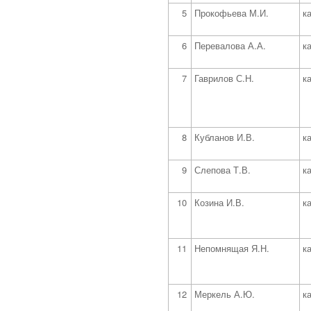
5
Прокофьева М.И.
к
6
Перевалова А.А.
к
7
Гаврилов С.Н.
к
8
Кубланов И.В.
к
9
Слепова Т.В.
к
10
Козина И.В.
к
11
Непомнящая Я.Н.
к
12
Меркель А.Ю.
к