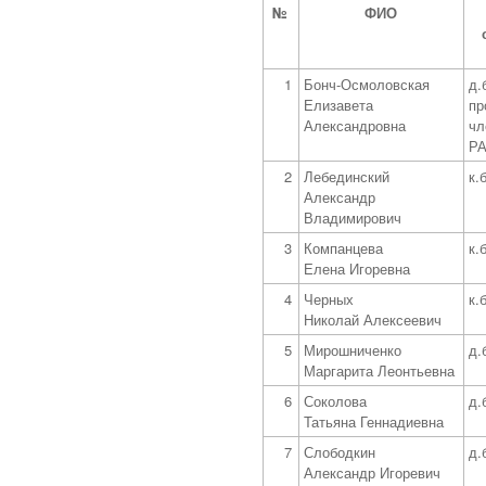
№
ФИО
1
Бонч-Осмоловская
д.
Елизавета
пр
Александровна
чл
Р
2
Лебединский
к.
Александр
Владимирович
3
Компанцева
к.
Елена Игоревна
4
Черных
к.
Николай Алексеевич
5
Мирошниченко
д.
Маргарита Леонтьевна
6
Соколова
д.
Татьяна Геннадиевна
7
Слободкин
д.
Александр Игоревич