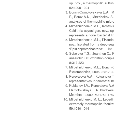
sp. nov., a thermophilic sulfu
52:1299-1304
Bonch-Osmolovskaya E.A., Mir
P., Perov A.N., Mirzabekov A.
analyses of thermophilic micro
Miroshnichenko M.L., Kostrik
Caldithrix abyssi gen. nov., s
represents a novel bacterial l
Miroshnichenko M.L., L’Harid
nov., isolated from a deep-sea
“Epsilonproteobacteria”. – Int
Sokolova T.G., Jeanthon C., 
anaerobic CO oxidation couple
8:317-323
Miroshnichenko M.L., Bonch-O
Extremophiles, 2006, 8:317-3
Perevalova A.A., Kolganova T.
representatives in terrestrial
Kublanov I.V., Perevalova A.A
Osmolovskaya E.A. Biodiversit
Microbiol., 2009, 59:1743-174
Miroshnichenko M. L., Lebedin
extremely thermophilic faculta
59:1040-1044