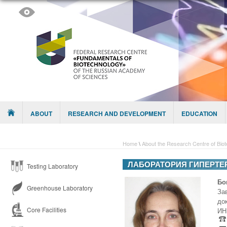
Skip to content
Menu
ABOUT
RESEARCH AND DEVELOPMENT
EDUCATION
Home
\
About the Research Centre of Bio
ЛАБОРАТОРИЯ ГИПЕРТ
Testing Laboratory
Бо
Greenhouse Laboratory
За
до
Core Facilities
ИН