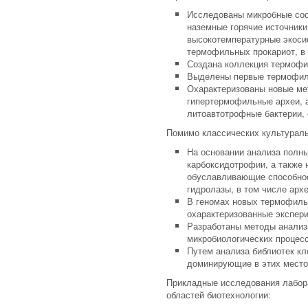
Исследованы микробные соо
наземные горячие источники
высокотемпературные экоси
термофильных прокариот, в 
Создана коллекция термофи
Выделены первые термофил
Охарактеризованы новые ме
гипертермофильные археи, 
литоавтотрофные бактерии,
Помимо классических культураль
На основании анализа полн
карбоксидотрофии, а также 
обуславливающие способност
гидролазы, в том числе ар
В геномах новых термофиль
охарактеризованные экспер
Разработаны методы анализ
микробиологических процесс
Путем анализа библиотек кл
доминирующие в этих место
Прикладные исследования лабора
областей биотехнологии: