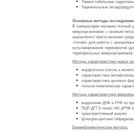
Термостабильные гидролазы
Терминальные оксидоредук
Основные методы исследован
В лаборатории налажен полный ц
микроорганизмов с газовым пита
анаэробного приготовления сред
«Inmed» для работы с анаэробны
культивирования термофилов (до
термофильных микроорганизмов п
Методы характеристики новых из
морфология клеток и монито
характеристика метаболизм
характеристика целевых фе
геносистематическая характ
Методы характеристики микробн
выделение ДНК и РНК из пр
ПЦР-ДГГЭ генов 16S рРНК и
транскриптомный анализ
флюоресцентная гибридизаци
Биоинформатические методы: