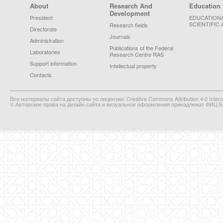
Footer Menu
About
Research And
Education
Development
President
EDUCATION
SCIENTIFIC 
Research fields
Directorate
Journals
Administration
Publications of the Federal
Laboratories
Research Centre RAS
Support information
Intellectual property
Contacts
Все материалы сайта доступны по лицензии: Creative Commons Attribution 4.0 Interna
© Авторские права на дизайн сайта и визуальное оформления принадлежат ФИЦ Би