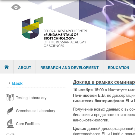
Skip to content
Menu
ABOUT
RESEARCH AND DEVELOPMENT
EDUCATION
Доклад в рамках семина
Back
10 ноября
15:00
в Институте мик
Печниковой Е.В.
по диссертации
Testing Laboratory
гигантских бактериофагов El 
Получение новых данных с высок
Greenhouse Laboratory
биологии и представляет интерес
нанобиотехнологии.
Core Facilities
Целью
данной диссертационной 
бактериофагов EL и Lin68 с при