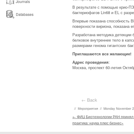
Journals
В результате с помощью крио-ПЭ
бактериофагов Lin68 и EL с разр
Databases
Впервые показана способность В
поверхности вириона, показана 
Разработана методика детекции 
белковое внутреннее тело в капс
размерами генома гигантских ба
Приглашаются все желающие!
Адрес проведения
:
Москва, проспект 60-летия Октября
← Back
//
Мероприятия
//
Monday November 2
Post navigation
←
ФИЦ Биотехнологии РАН принял 
практика: наука плюс бизнес»