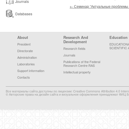
Journals
Post navigation
←
Семинар “Актуальные проблемы 
Databases
Footer Menu
About
Research And
Education
Development
President
EDUCATION
SCIENTIFIC 
Research fields
Directorate
Journals
Administration
Publications of the Federal
Laboratories
Research Centre RAS
Support information
Intellectual property
Contacts
Все материалы сайта доступны по лицензии: Creative Commons Attribution 4.0 Interna
© Авторские права на дизайн сайта и визуальное оформления принадлежат ФИЦ Би