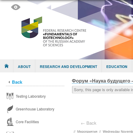
Skip to content
Menu
ABOUT
RESEARCH AND DEVELOPMENT
EDUCATION
Форум «Наука будущего 
Back
Sorry, this page is only available 
Testing Laboratory
Greenhouse Laboratory
Core Facilities
← Back
//
Мероприятия
//
Wednesday Novembe