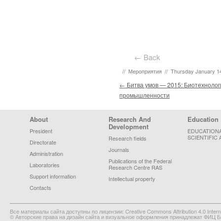
← Back
//
Мероприятия
//
Thursday January 14
Post navigation
←
Битва умов — 2015: Биотехнолог
промышленности
Footer Menu
About
Research And
Education
Development
President
EDUCATION
SCIENTIFIC 
Research fields
Directorate
Journals
Administration
Publications of the Federal
Laboratories
Research Centre RAS
Support information
Intellectual property
Contacts
Все материалы сайта доступны по лицензии: Creative Commons Attribution 4.0 Interna
© Авторские права на дизайн сайта и визуальное оформления принадлежат ФИЦ Би