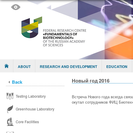
Skip to content
Menu
ABOUT
RESEARCH AND DEVELOPMENT
EDUCATION
Новый год 2016
Back
Testing Laboratory
Встреча Нового года всегда свя
окутал сотрудников ФИЦ Биотехн
Greenhouse Laboratory
Core Facilities