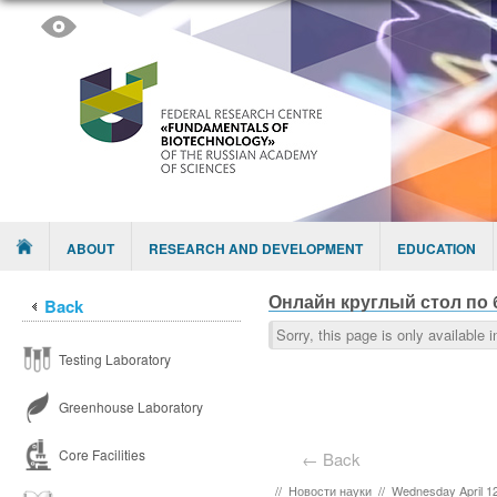
Skip to content
Menu
ABOUT
RESEARCH AND DEVELOPMENT
EDUCATION
Онлайн круглый стол по
Back
Sorry, this page is only available 
Testing Laboratory
Greenhouse Laboratory
Core Facilities
← Back
//
Новости науки
//
Wednesday April 12