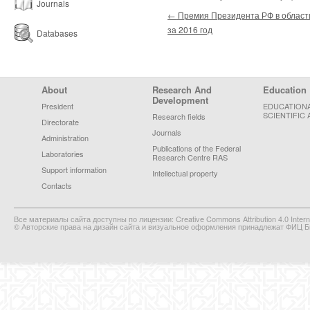
Journals
Post navigation
←
Премия Президента РФ в области
за 2016 год
Databases
Footer Menu
About
Research And
Education
Development
President
EDUCATION
SCIENTIFIC 
Research fields
Directorate
Journals
Administration
Publications of the Federal
Laboratories
Research Centre RAS
Support information
Intellectual property
Contacts
Все материалы сайта доступны по лицензии: Creative Commons Attribution 4.0 Interna
© Авторские права на дизайн сайта и визуальное оформления принадлежат ФИЦ Би