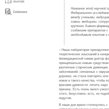
Journals
Название этой научной о
Databases
Федерального исследова
между учеными, ведущим
химии, медицины, сотру
крупного Химико-фармац
созданием препаратов 
необходимым опытом и 
– Наша лаборатория принадлежи
теоретических изысканий в конк
биомедицинской химии доктор фа
принципиально новым средством 
различные старческие деменции,
заболеваний, связанных с наруш
дорожке, не стала повторять ил
новое и такого качества, чтобы 
врачами древности: лечить надо 
причину. Есть очень много узко
этого, безусловно, есть, но под
недугом.
В наши дни врачи столкнулись с
заболеваний одного и того же орг