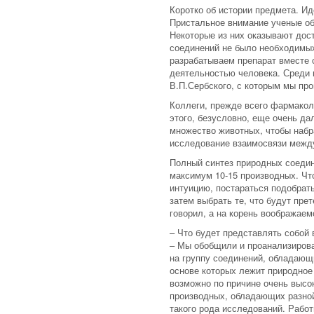
Коротко об истории предмета. Ид
Пристальное внимание ученые об
Некоторые из них оказывают дос
соединений не было необходимых
разрабатываем препарат вместе 
деятельностью человека. Среди 
В.П.Сербского, с которым мы пр
Коллеги, прежде всего фармаколо
этого, безусловно, еще очень д
множество животных, чтобы набр
исследование взаимосвязи между
Полный синтез природных соедин
максимум 10-15 производных. Чт
интуицию, постараться подобрат
затем выбрать те, что будут пре
говорил, а на корень воображаем
–
Что будет представлять собой
– Мы обобщили и проанализирова
на группу соединений, обладающ
основе которых лежит природное
возможно по причине очень высок
производных, обладающих разной
такого рода исследований. Работ