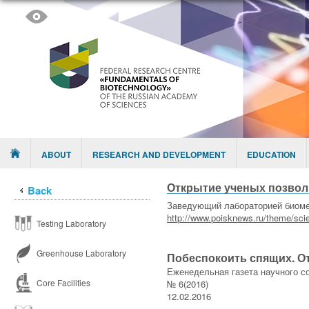
Skip to content
Menu
ABOUT
RESEARCH AND DEVELOPMENT
EDUCATION
Открытие ученых позволи
Back
Заведующий лабораторией биомед
http://www.poisknews.ru/theme/sci
Testing Laboratory
Greenhouse Laboratory
Побеспокоить спящих. От
Еженедельная газета научного с
Core Facilities
№ 6(2016)
12.02.2016