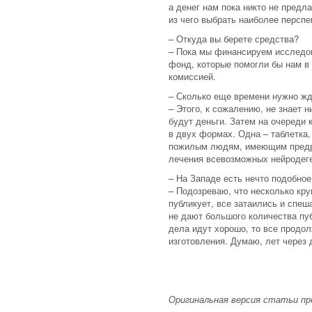
а денег нам пока никто не предл
из чего выбрать наиболее перспе
– Откуда вы берете средства?
– Пока мы финансируем исследов
фонд, которые помогли бы нам в 
комиссией.
– Сколько еще времени нужно жд
– Этого, к сожалению, не знает 
будут деньги. Затем на очереди
в двух формах. Одна – таблетка
пожилым людям, имеющим предра
лечения всевозможных нейродег
– На Западе есть нечто подобное
– Подозреваю, что несколько кру
публикует, все затаились и спеш
не дают большого количества пуб
дела идут хорошо, то все продо
изготовления. Думаю, лет через
Оригинальная версия статьи пр