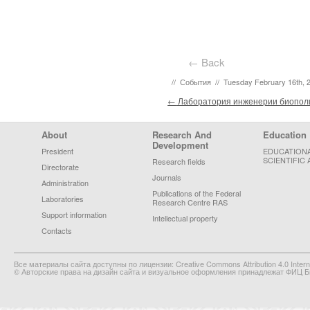
← Back
//
События
//
Tuesday February 16th, 
Post navigation
←
Лаборатория инженерии биополи
Footer Menu
About
Research And
Education
Development
President
EDUCATION
SCIENTIFIC 
Research fields
Directorate
Journals
Administration
Publications of the Federal
Laboratories
Research Centre RAS
Support information
Intellectual property
Contacts
Все материалы сайта доступны по лицензии: Creative Commons Attribution 4.0 Interna
© Авторские права на дизайн сайта и визуальное оформления принадлежат ФИЦ Би