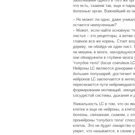
что есть, скажем так, еще и па
болезнью орган. Важнейший из ни
–
Но может ли одно, даже уникаль
остается неизученным?
– Может, если найти основную “т
листья – это рецепторы, а ветви
главное все же корень. Стоит во
дереву, не обойдя ни один лист.
на мишень в мозге, находящуюся
они обнаружили в глубине мозга 
“голубое тело” (locus coeruleus-
Нейроны LC являются донорами н
больших полушарий, достигают я
нейронов LC заключается в инте
пересекаются пути нейромедиато
формировании мотиваций, эмоций,
сосудистой системы, дыхания и 
Уникальность LC в том, что он я
клетки и еще не нейроны, а клет
болезнь, связанная, скажем, с о
пронейроны “голубого тела” спос
клеток. Это не будет лекарство о
умрет, что называется, в своем 