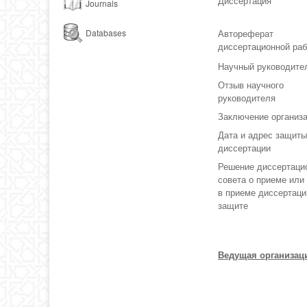
Диссертация
Journals
Автореферат
Databases
диссертационной ра
Научный руководите
Отзыв научного
руководителя
Заключение организ
Дата и адрес защит
диссертации
Решение диссертаци
совета о приеме или
в приеме диссертаци
защите
Ведущая организац