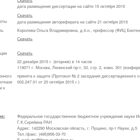
Скачать
дата размещения диссертации на сайте 15 октября 2015
С
качать
боты
дата размещения автореферата на сайте 21 октября 2015
ль
Королева Ольга Владимировна, д.б.н., профессор (ФИЦ Биоте
Скачать
ации
Скачать
ы
22 декабря 2015 г. (вторник) в 14 часов
119071 г. Москва, Ленинский пр-т, 33, стр. 2, комн. 301 (конф
онного
принята к защите (Протокол № 2 заседания диссертационного с
 отказе
002.247.01 от 20 октября 2015 г.)
и к
ия:
Федеральное государственное бюджетное учреждение науки Ин
Г.К.Скрябина РАН
Адрес: 142290 Московская область, г. Пущино, пр-т Науки, д.5
Тел./факс: (495)956-33-70
E-mail:
rta@ibpm.pushchino.ru