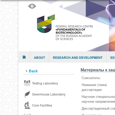
Skip to content
Menu
ABOUT
RESEARCH AND DEVELOPMENT
ED
Материалы к за
Back
Соискатель:
Testing Laboratory
Название (тема)
диссертации:
Greenhouse Laboratory
Научная специальнос
научное направлени
Core Facilities
Диссертационный со