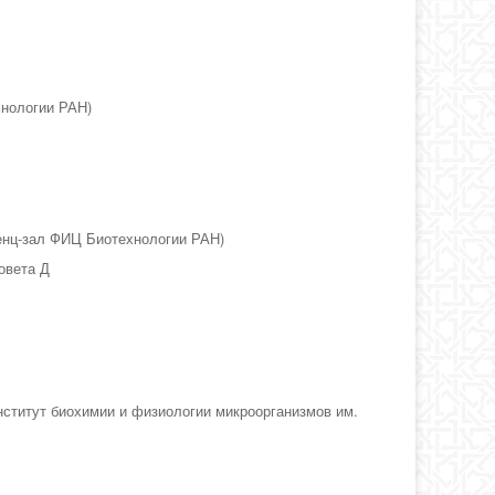
хнологии РАН)
еренц-зал ФИЦ Биотехнологии РАН)
овета Д
ститут биохимии и физиологии микроорганизмов им.