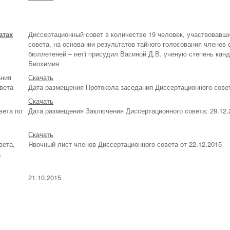
атах
Диссертационный совет в количестве 19 человек, участвовавши
совета, на основании результатов тайного голосования членов 
бюллетеней – нет) присудил Васиной Д.В. ученую степень канд
Биохимия
ания
Скачать
вета
Дата размещения Протокола заседания Диссертационного совет
Скачать
вета по
Дата размещения Заключения Диссертационного совета: 29.12.
Скачать
вета,
Явочный лист членов Диссертационного совета от 22.12.2015
а
21.10.2015