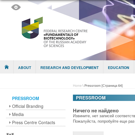
Skip to content
Menu
ABOUT
RESEARCH AND DEVELOPMENT
EDUCATION
Home
\
Pressroom
[Страница 64]
PRESSROOM
PRESSROOM
Official Branding
Ничего не найдено
Media
Извините, нет записей соответс
Пожалуйста, попробуйте еще раз
Press Centre Contacts
Search