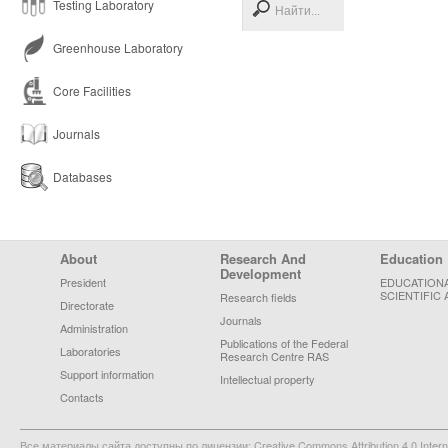
Testing Laboratory
Greenhouse Laboratory
Core Facilities
Journals
Databases
Footer Menu
About
Research And
Education
Development
President
EDUCATION
SCIENTIFIC 
Research fields
Directorate
Journals
Administration
Publications of the Federal
Laboratories
Research Centre RAS
Support information
Intellectual property
Contacts
Все материалы сайта доступны по лицензии: Creative Commons Attribution 4.0 Interna