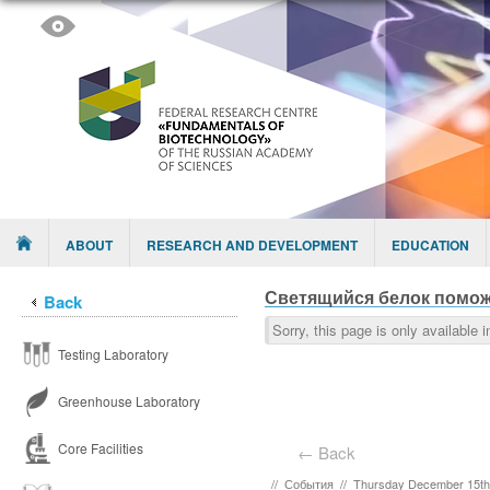
Skip to content
Menu
ABOUT
RESEARCH AND DEVELOPMENT
EDUCATION
Светящийся белок помож
Back
Sorry, this page is only available 
Testing Laboratory
Greenhouse Laboratory
Core Facilities
← Back
//
События
//
Thursday December 15th