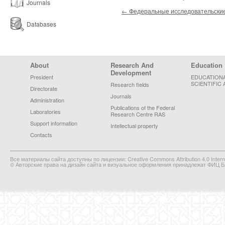
Journals
Post navigation
←
Федеральные исследовательские
Databases
Footer Menu
About
Research And
Education
Development
President
EDUCATION
SCIENTIFIC 
Research fields
Directorate
Journals
Administration
Publications of the Federal
Laboratories
Research Centre RAS
Support information
Intellectual property
Contacts
Все материалы сайта доступны по лицензии: Creative Commons Attribution 4.0 Interna
© Авторские права на дизайн сайта и визуальное оформления принадлежат ФИЦ Би