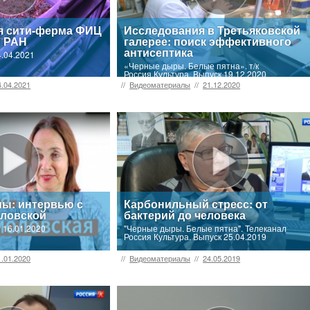
я сити-ферма ФИЦ
Исследования в Третьяковской
и РАН
галерее: поиск эффективного
антисептика
4.04.2021
«Черные дыры. Белые пятна». т/к
Россия.Культура. Выпуск 19.12.2020
4.04.2021
//
Видеоматериалы
//
21.12.2020
ы: интервью с
Карбонильный стресс: от
оловской
бактерий до человека
 16.01.2020
"Черные дыры. Белые пятна". Телеканал
Россия Культура. Выпуск 25.04.2019
1.01.2020
//
Видеоматериалы
//
24.05.2019