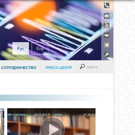
Телефонны
справочник
Контакты
YouTube
ВКонтакте
Telegram
Рус
Eng
Раздел дл
сотруднико
Search
 СОТРУДНИЧЕСТВО
ПРЕСС-ЦЕНТР