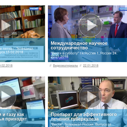
Международное научное
сотрудничество
 пятна», Телеканал
уск 15.02.2018
"Вести в субботу" т/к Россия 1, Россия 24.
20.01.2018
9.02.2018
//
Видеоматериалы
//
22.01.2018
 и газу как
Препарат для эффективного
ья приходят
лечения туберкулеза
"Вести". Телеканал Россия. Выпуск от