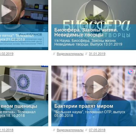
Биосфера. Законы жизни.
Невидимые творцы
 пятна". Телеканал
уск 21.02.2019
т/к Наука. Биосфера. Законы жизни.
Невидимые творцы. Выпуск 13.01.2019
5.02.2019
//
Видеоматериалы
//
31.01.2019
геном пшеницы
Бактерии правят миром
 пятна», Телеканал
"Большая наука", телеканал ОТР, выпуск
уск 18.10.2018
05.05.2018
2.10.2018
//
Видеоматериалы
//
07.05.2018