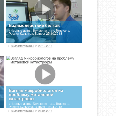
Взаимодействие белков
«Черные дыры. Белые пятна», Телеканал
Россия Культура. Выпуск 25.10.2018
//
Видеоматериалы
//
29.10.2018
Взгляд микробиологов на
проблему метановой
катастрофы
«Черные дыры. Белые пятна», Телеканал
Россия Культура. Выпуск 19.04.2018
//
Видеоматериалы
//
26.04.2018