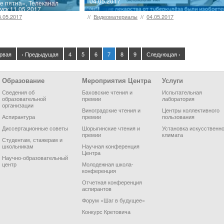
04.05.2017
 пятна», Телеканал
уск 11.05.2017
5.05.2017
//
Видеоматериалы
//
04.05.2017
рвая
‹ Предыдущая
4
5
6
7
8
9
Следующая ›
Образование
Мероприятия Центра
Услуги
Сведения об
Баховские чтения и
Испытательная
образовательной
премии
лаборатория
организации
Виноградские чтения и
Центры коллективного
Аспирантура
премии
пользования
Диссертационные советы
Шорыгинские чтения и
Установка искусственно
премии
климата
Студентам, стажерам и
школьникам
Научная конференция
Центра
Научно-образовательный
центр
Молодежная школа-
конференция
Отчетная конференция
аспирантов
Форум «Шаг в будущее»
Конкурс Кретовича