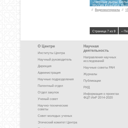
«Черные дыры. Белые
Россия Культура. Вып
//
Видеоматериалы
//
1
Страница 7 из 9
« Пе
Footer Menu
О Центре
Научная
деятельность
Институты Центра
Направления научных
Научный руководитель
исследований
Дирекция
Научные советы РАН
Администрация
Журналы
Научные подразделения
Публикации
Патентный отдел
РИД
Отдел закупок
Информация о проектах
ФЦП ИиР 2014-2020
Ученый совет
Научно-технические
советы
Совет молодых ученых
Этический комитет Центра