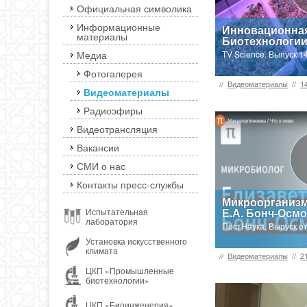
Официальная символика
Информационные
Инновационна
материалы
Биотехнологи
Медиа
TV Science. Выпуск 1
Фотогалерея
//
Видеоматериалы
//
1
Видеоматериалы
Радиоэфиры
Видеотрансляция
Вакансии
СМИ о нас
Контакты пресс-службы
Микроорганизм
Е.А. Бонч-Осм
Испытательная
лаборатория
ПостНаука. Выпуск от
Установка искусственного
климата
//
Видеоматериалы
//
2
ЦКП «Промышленные
биотехнологии»
ЦКП «Биоинженерия»