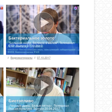
Бактериальное золото
"Большая наука. Великое в малом". Телеканал
ОТР. Выпуск 07.10.2017
//
Видеоматериалы
//
07.10.2017
Биотопливо
«Черные дыры. Белые пятна», Телеканал
Россия Культура. Выпуск 20.04.2017