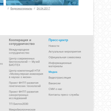
//
Видеоматериалы
//
24.04.2017
Кооперация и
Пресс-центр
сотрудничество
Новости
Международное
Актуальные мероприятия
сотрудничество
Официальная символика
Центр современных
биотехнологий — Музей
Информационные
го
БИОТЕХ
материалы
Центр компетенций НТИ
Медиа
«Молекулярная инженерия
в науках о жизни»
Видеотрансляция
Проект ФНТП развития
Вакансии
генетических технологий
СМИ о нас
Проект ФНТП развития
Контакты пресс-службы
синхротронных
исследований
ТП Биотех2030
Микробиологическое