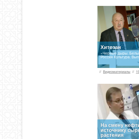
Хитозан
«Черные дыры. Белые
Россия Культура. Вып
//
Видеоматериалы
//
1
На смену нефти
источнику сыр
растения