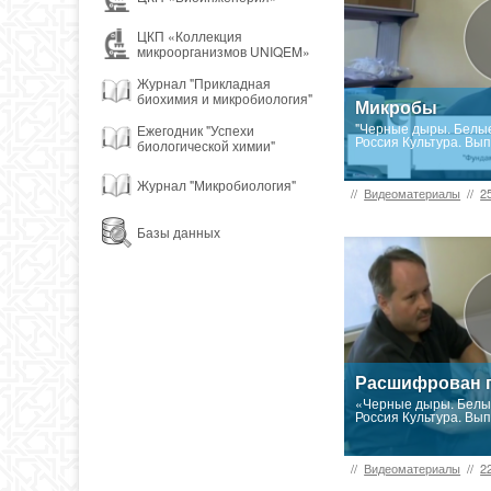
ЦКП «Коллекция
микроорганизмов UNIQEM»
Журнал "Прикладная
биохимия и микробиология"
Микробы
"Черные дыры. Белые
Ежегодник "Успехи
Россия Культура. Вып
биологической химии"
Журнал "Микробиология"
//
Видеоматериалы
//
2
Базы данных
Расшифрован 
«Черные дыры. Белые
Россия Культура. Вып
//
Видеоматериалы
//
2