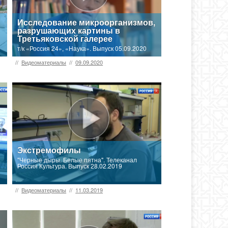
Исследование микроорганизмов,
разрушающих картины в
Третьяковской галерее
т/к «Россия 24», «Наука». Выпуск 05.09.2020
//
Видеоматериалы
//
09.09.2020
Экстремофилы
"Черные дыры. Белые пятна". Телеканал
Россия Культура. Выпуск 28.02.2019
//
Видеоматериалы
//
11.03.2019